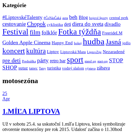
Kategórie
beh
#LiptovskéTalenty
Blog
central perk
#ČoNásČaká
auta
bojové športy
Chopok
cestovanie
diera do sveta
divadlo
deti
cyklistika
Festival
Fotka týždňa
film
folklór
FreerideLM
hudba
Jasná
Golden Apple Cinema
Happy End
jedlo
hokej
koncert
kultúra
Liptov
Nezaradené
Liptovská Mara
LiptovZije
sport
pre deti
párty
STOP
retro bar
stand up
Prednáška
start-up
SHOP
zábava
sutaz
turistika
tanec
vodný slalom
Tatry
výstava
motosezóna
25
Apr
1.MÍĽA LIPTOVA
Už v sobotu 25.4. sa uskutoční 1.míľa Liptova, ktorá symbolizuje
otvorenie motosezóny pre rok 2015. Udalosť začína o 11.30hod