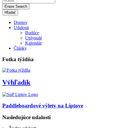
Erase Search
Domov
Udalosti
Budúce
Uplynulé
Kalendár
Články
Fotka týždňa
Výhľadík
Paddleboardové výlety na Liptove
Nasledujúce udalosti