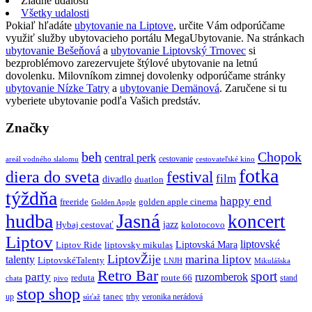
Žiadne udalosti
Všetky udalosti
Pokiaľ hľadáte
ubytovanie na Liptove
, určite Vám odporúčame
využiť služby ubytovacieho portálu MegaUbytovanie. Na stránkach
ubytovanie Bešeňová
a
ubytovanie Liptovský Trnovec
si
bezproblémovo zarezervujete štýlové ubytovanie na letnú
dovolenku. Milovníkom zimnej dovolenky odporúčame stránky
ubytovanie Nízke Tatry
a
ubytovanie Demänová
. Zaručene si tu
vyberiete ubytovanie podľa Vašich predstáv.
Značky
beh
Chopok
central perk
cestovanie
areál vodného slalomu
cestovateľské kino
fotka
diera do sveta
festival
film
divadlo
duatlon
týždňa
happy end
freeride
golden apple cinema
Golden Apple
Jasná
hudba
koncert
jazz
Hybaj cestovať
kolotocovo
Liptov
liptovské
Liptovská Mara
Liptov Ride
liptovsky mikulas
LiptovŽije
marina liptov
talenty
LiptovskéTalenty
LNJH
Mikulášska
Retro Bar
sport
party
ruzomberok
reduta
route 66
stand
chata
pivo
stop shop
tanec
up
trhy
veronika nerádová
súťaž