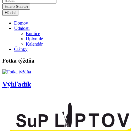
Erase Search
Domov
Udalosti
Budúce
Uplynulé
Kalendár
Články
Fotka týždňa
Výhľadík