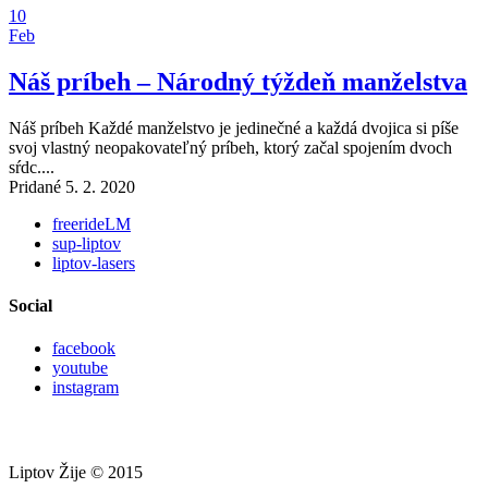
10
Feb
Náš príbeh – Národný týždeň manželstva
Náš príbeh Každé manželstvo je jedinečné a každá dvojica si píše
svoj vlastný neopakovateľný príbeh, ktorý začal spojením dvoch
sŕdc....
Pridané 5. 2. 2020
freerideLM
sup-liptov
liptov-lasers
Social
facebook
youtube
instagram
Liptov Žije © 2015