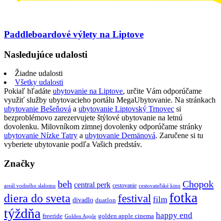
Paddleboardové výlety na Liptove
Nasledujúce udalosti
Žiadne udalosti
Všetky udalosti
Pokiaľ hľadáte
ubytovanie na Liptove
, určite Vám odporúčame
využiť služby ubytovacieho portálu MegaUbytovanie. Na stránkach
ubytovanie Bešeňová
a
ubytovanie Liptovský Trnovec
si
bezproblémovo zarezervujete štýlové ubytovanie na letnú
dovolenku. Milovníkom zimnej dovolenky odporúčame stránky
ubytovanie Nízke Tatry
a
ubytovanie Demänová
. Zaručene si tu
vyberiete ubytovanie podľa Vašich predstáv.
Značky
beh
Chopok
central perk
cestovanie
areál vodného slalomu
cestovateľské kino
fotka
diera do sveta
festival
film
divadlo
duatlon
týždňa
happy end
freeride
golden apple cinema
Golden Apple