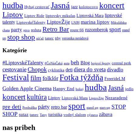
Jasná
hudba
koncert
jazz
Hybaj cestovať
kolotocovo
Liptov
liptovské
Liptovská Mara
Liptov Ride
liptovsky mikulas
LiptovŽije
marina liptov
talenty
LiptovskéTalenty
LNJH
Mikulášska
Retro Bar
sport
party
ruzomberok
reduta
route 66
stand
chata
pivo
stop shop
tanec
up
trhy
veronika nerádová
súťaž
Kategórie
beh
#LiptovskéTalenty
Blog
central perk
#ČoNásČaká
auta
bojové športy
Chopok
cestovanie
diera do sveta
divadlo
deti
cyklistika
Festival
Fotka týždňa
film
folklór
FreerideLM
hudba
Jasná
Golden Apple Cinema
Happy End
jedlo
hokej
koncert
kultúra
Liptov
Nezaradené
Liptovská Mara
LiptovZije
sport
pre deti
párty
STOP
retro bar
stand up
Prednáška
start-up
SHOP
zábava
sutaz
turistika
tanec
vodný slalom
Tatry
výstava
nas pribeh