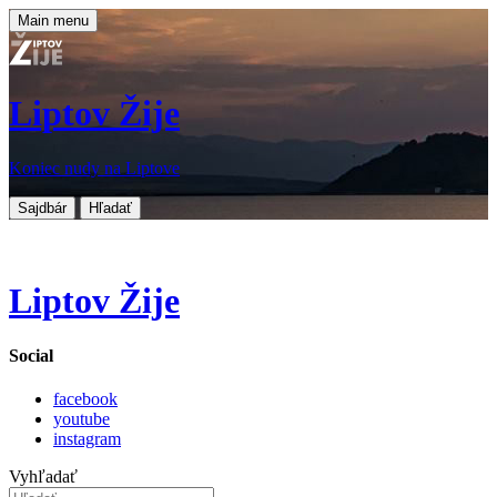
Main menu
Liptov Žije
Koniec nudy na Liptove
Sajdbár
Hľadať
Liptov Žije
Social
facebook
youtube
instagram
Vyhľadať