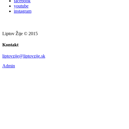
facebook
youtube
instagram
Liptov Žije © 2015
Kontakt
liptovzije@liptovzije.sk
Admin