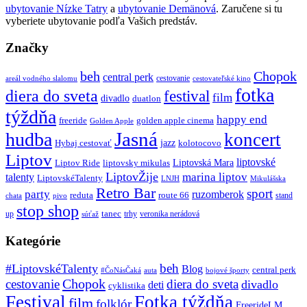
ubytovanie Nízke Tatry
a
ubytovanie Demänová
. Zaručene si tu
vyberiete ubytovanie podľa Vašich predstáv.
Značky
beh
Chopok
central perk
cestovanie
areál vodného slalomu
cestovateľské kino
fotka
diera do sveta
festival
film
divadlo
duatlon
týždňa
happy end
freeride
golden apple cinema
Golden Apple
Jasná
hudba
koncert
jazz
Hybaj cestovať
kolotocovo
Liptov
liptovské
Liptovská Mara
Liptov Ride
liptovsky mikulas
LiptovŽije
marina liptov
talenty
LiptovskéTalenty
LNJH
Mikulášska
Retro Bar
sport
party
ruzomberok
reduta
route 66
stand
chata
pivo
stop shop
tanec
up
trhy
veronika nerádová
súťaž
Kategórie
beh
#LiptovskéTalenty
Blog
central perk
#ČoNásČaká
auta
bojové športy
Chopok
cestovanie
diera do sveta
divadlo
deti
cyklistika
Festival
Fotka týždňa
film
folklór
FreerideLM