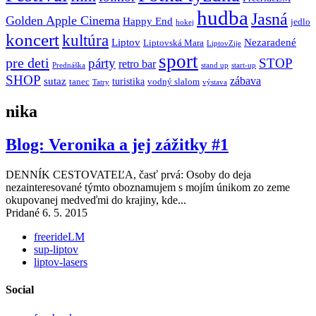
hudba
Jasná
Golden Apple Cinema
Happy End
jedlo
hokej
koncert
kultúra
Liptov
Nezaradené
Liptovská Mara
LiptovZije
sport
pre deti
párty
STOP
retro bar
stand up
Prednáška
start-up
SHOP
zábava
sutaz
turistika
tanec
vodný slalom
Tatry
výstava
nika
Blog: Veronika a jej zážitky #1
DENNÍK CESTOVATEĽA, časť prvá: Osoby do deja
nezainteresované týmto oboznamujem s mojím únikom zo zeme
okupovanej medveďmi do krajiny, kde...
Pridané 6. 5. 2015
freerideLM
sup-liptov
liptov-lasers
Social