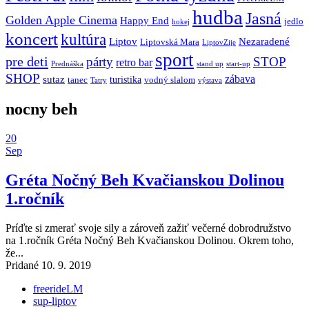
hudba
Jasná
Golden Apple Cinema
Happy End
jedlo
hokej
koncert
kultúra
Liptov
Nezaradené
Liptovská Mara
LiptovZije
sport
pre deti
párty
STOP
retro bar
stand up
Prednáška
start-up
SHOP
zábava
sutaz
turistika
tanec
vodný slalom
Tatry
výstava
nocny beh
20
Sep
Gréta Nočný Beh Kvačianskou Dolinou
1.ročník
Príďte si zmerať svoje sily a zároveň zažiť večerné dobrodružstvo
na 1.ročník Gréta Nočný Beh Kvačianskou Dolinou. Okrem toho,
že...
Pridané 10. 9. 2019
freerideLM
sup-liptov