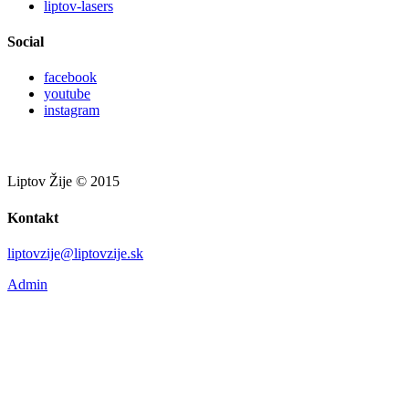
liptov-lasers
Social
facebook
youtube
instagram
Liptov Žije © 2015
Kontakt
liptovzije@liptovzije.sk
Admin