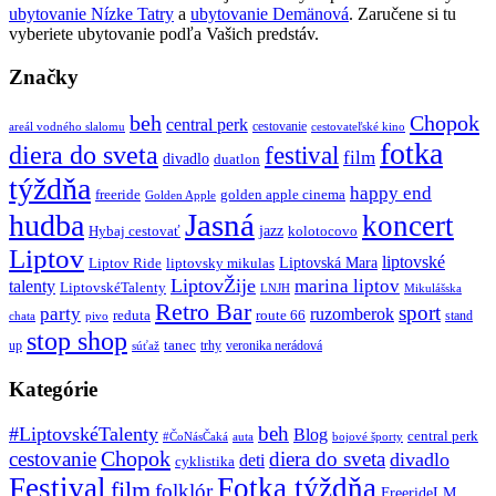
ubytovanie Nízke Tatry
a
ubytovanie Demänová
. Zaručene si tu
vyberiete ubytovanie podľa Vašich predstáv.
Značky
beh
Chopok
central perk
cestovanie
areál vodného slalomu
cestovateľské kino
fotka
diera do sveta
festival
film
divadlo
duatlon
týždňa
happy end
freeride
golden apple cinema
Golden Apple
Jasná
hudba
koncert
jazz
Hybaj cestovať
kolotocovo
Liptov
liptovské
Liptovská Mara
Liptov Ride
liptovsky mikulas
LiptovŽije
marina liptov
talenty
LiptovskéTalenty
LNJH
Mikulášska
Retro Bar
sport
party
ruzomberok
reduta
route 66
stand
chata
pivo
stop shop
tanec
up
trhy
veronika nerádová
súťaž
Kategórie
beh
#LiptovskéTalenty
Blog
central perk
#ČoNásČaká
auta
bojové športy
Chopok
cestovanie
diera do sveta
divadlo
deti
cyklistika
Festival
Fotka týždňa
film
folklór
FreerideLM