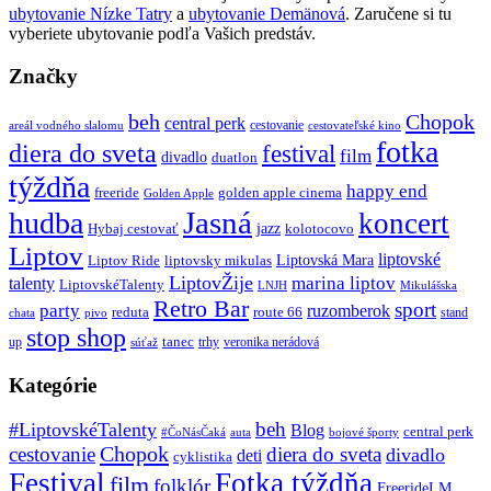
ubytovanie Nízke Tatry
a
ubytovanie Demänová
. Zaručene si tu
vyberiete ubytovanie podľa Vašich predstáv.
Značky
beh
Chopok
central perk
cestovanie
areál vodného slalomu
cestovateľské kino
fotka
diera do sveta
festival
film
divadlo
duatlon
týždňa
happy end
freeride
golden apple cinema
Golden Apple
Jasná
hudba
koncert
jazz
Hybaj cestovať
kolotocovo
Liptov
liptovské
Liptovská Mara
Liptov Ride
liptovsky mikulas
LiptovŽije
marina liptov
talenty
LiptovskéTalenty
LNJH
Mikulášska
Retro Bar
sport
party
ruzomberok
reduta
route 66
stand
chata
pivo
stop shop
tanec
up
trhy
veronika nerádová
súťaž
Kategórie
beh
#LiptovskéTalenty
Blog
central perk
#ČoNásČaká
auta
bojové športy
Chopok
cestovanie
diera do sveta
divadlo
deti
cyklistika
Festival
Fotka týždňa
film
folklór
FreerideLM