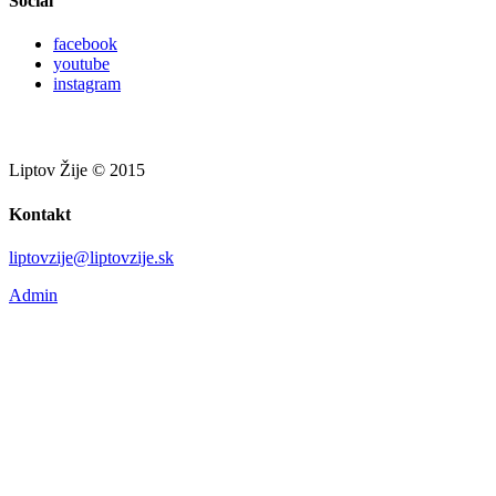
Social
facebook
youtube
instagram
Liptov Žije © 2015
Kontakt
liptovzije@liptovzije.sk
Admin