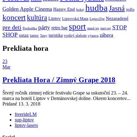
hudba
Jasná
Golden Apple Cinema
Happy End
jedlo
hokej
koncert
kultúra
Liptov
Nezaradené
Liptovská Mara
LiptovZije
sport
pre deti
párty
STOP
retro bar
stand up
Prednáška
start-up
SHOP
zábava
sutaz
turistika
tanec
vodný slalom
Tatry
výstava
Prekliata hora
23
Mar
Prekliata Hora / Zimný Grape 2018
Štvrtý ročník zimnej edície festivalu Grape sa uskutoční 23. – 24.
marca na hoteli Liptov v Demänovskej doline. Okrem koncertov...
Pridané 13. 3. 2018
freerideLM
sup-liptov
liptov-lasers