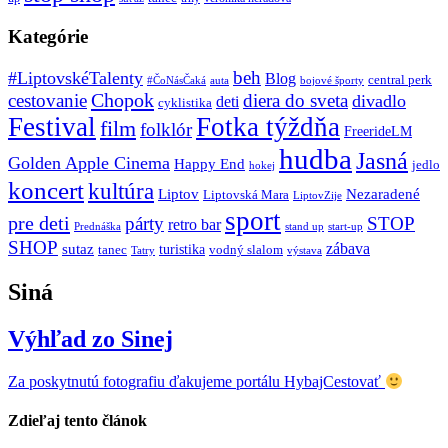
Kategórie
beh
#LiptovskéTalenty
Blog
central perk
#ČoNásČaká
auta
bojové športy
Chopok
cestovanie
diera do sveta
divadlo
deti
cyklistika
Festival
Fotka týždňa
film
folklór
FreerideLM
hudba
Jasná
Golden Apple Cinema
Happy End
jedlo
hokej
koncert
kultúra
Liptov
Nezaradené
Liptovská Mara
LiptovZije
sport
pre deti
párty
STOP
retro bar
stand up
Prednáška
start-up
SHOP
zábava
sutaz
turistika
tanec
vodný slalom
Tatry
výstava
Siná
Výhľad zo Sinej
Za poskytnutú fotografiu ďakujeme portálu HybajCestovať
Zdieľaj tento článok