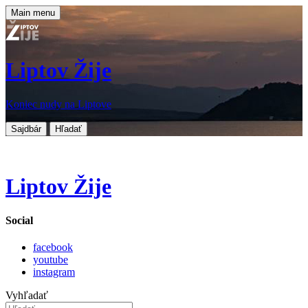
Main menu
Liptov Žije
Koniec nudy na Liptove
Sajdbár
Hľadať
Liptov Žije
Social
facebook
youtube
instagram
Vyhľadať