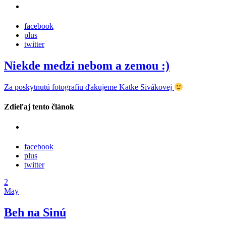
facebook
plus
twitter
Niekde medzi nebom a zemou :)
Za poskytnutú fotografiu ďakujeme Katke Sivákovej
Zdieľaj tento článok
facebook
plus
twitter
2
May
Beh na Sinú