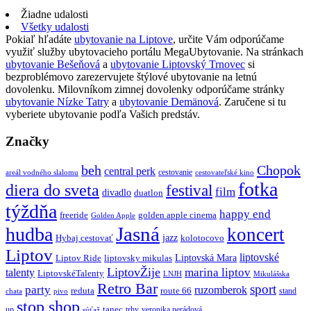
Žiadne udalosti
Všetky udalosti
Pokiaľ hľadáte
ubytovanie na Liptove
, určite Vám odporúčame
využiť služby ubytovacieho portálu MegaUbytovanie. Na stránkach
ubytovanie Bešeňová
a
ubytovanie Liptovský Trnovec
si
bezproblémovo zarezervujete štýlové ubytovanie na letnú
dovolenku. Milovníkom zimnej dovolenky odporúčame stránky
ubytovanie Nízke Tatry
a
ubytovanie Demänová
. Zaručene si tu
vyberiete ubytovanie podľa Vašich predstáv.
Značky
beh
Chopok
central perk
cestovanie
areál vodného slalomu
cestovateľské kino
fotka
diera do sveta
festival
film
divadlo
duatlon
týždňa
happy end
freeride
golden apple cinema
Golden Apple
Jasná
hudba
koncert
jazz
Hybaj cestovať
kolotocovo
Liptov
liptovské
Liptovská Mara
Liptov Ride
liptovsky mikulas
LiptovŽije
marina liptov
talenty
LiptovskéTalenty
LNJH
Mikulášska
Retro Bar
sport
party
ruzomberok
reduta
route 66
stand
chata
pivo
stop shop
tanec
up
trhy
veronika nerádová
súťaž