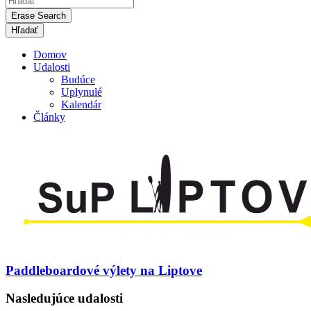
Erase Search
Domov
Udalosti
Budúce
Uplynulé
Kalendár
Články
Paddleboardové výlety na Liptove
Nasledujúce udalosti