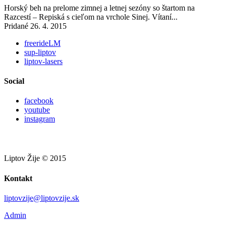
Horský beh na prelome zimnej a letnej sezóny so štartom na
Razcestí – Repiská s cieľom na vrchole Sinej. Vítaní...
Pridané 26. 4. 2015
freerideLM
sup-liptov
liptov-lasers
Social
facebook
youtube
instagram
Liptov Žije © 2015
Kontakt
liptovzije@liptovzije.sk
Admin