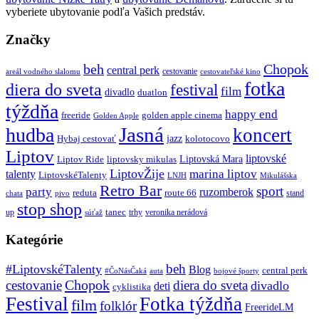
vyberiete ubytovanie podľa Vašich predstáv.
Značky
beh
Chopok
central perk
cestovanie
areál vodného slalomu
cestovateľské kino
fotka
diera do sveta
festival
film
divadlo
duatlon
týždňa
happy end
freeride
golden apple cinema
Golden Apple
Jasná
hudba
koncert
jazz
Hybaj cestovať
kolotocovo
Liptov
liptovské
Liptovská Mara
Liptov Ride
liptovsky mikulas
LiptovŽije
marina liptov
talenty
LiptovskéTalenty
LNJH
Mikulášska
Retro Bar
sport
party
ruzomberok
reduta
route 66
stand
chata
pivo
stop shop
tanec
up
trhy
veronika nerádová
súťaž
Kategórie
beh
#LiptovskéTalenty
Blog
central perk
#ČoNásČaká
auta
bojové športy
Chopok
cestovanie
diera do sveta
divadlo
deti
cyklistika
Festival
Fotka týždňa
film
folklór
FreerideLM