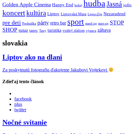
hudba
Jasná
Golden Apple Cinema
Happy End
jedlo
hokej
koncert
kultúra
Liptov
Nezaradené
Liptovská Mara
LiptovZije
sport
pre deti
párty
STOP
retro bar
stand up
Prednáška
start-up
SHOP
zábava
sutaz
turistika
tanec
vodný slalom
Tatry
výstava
slovakia
Liptov ako na dlani
Za poskytnutú fotografiu ďakujeme Jakubovi Vojtekovi
Zdieľaj tento článok
facebook
plus
twitter
Nočné svitanie