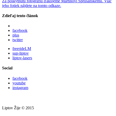
Za poskytnutú fotografiu ďakujeme Martinovi Sprušanskému. Viac
jeho fotiek nájdete na tomto odkaze.
Zdieľaj tento článok
facebook
plus
twitter
freerideLM
sup-liptov
liptov-lasers
Social
facebook
youtube
instagram
Liptov Žije © 2015