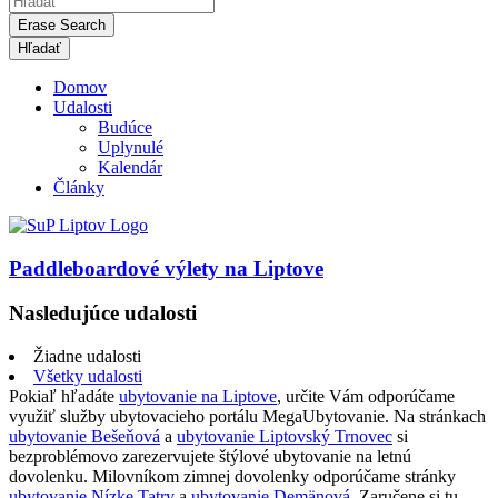
Erase Search
Domov
Udalosti
Budúce
Uplynulé
Kalendár
Články
Paddleboardové výlety na Liptove
Nasledujúce udalosti
Žiadne udalosti
Všetky udalosti
Pokiaľ hľadáte
ubytovanie na Liptove
, určite Vám odporúčame
využiť služby ubytovacieho portálu MegaUbytovanie. Na stránkach
ubytovanie Bešeňová
a
ubytovanie Liptovský Trnovec
si
bezproblémovo zarezervujete štýlové ubytovanie na letnú
dovolenku. Milovníkom zimnej dovolenky odporúčame stránky
ubytovanie Nízke Tatry
a
ubytovanie Demänová
. Zaručene si tu