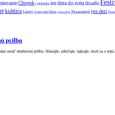
Festi
Chopok
estovanie
diera do sveta
divadlo
deti
cyklistika
rt
kultúra
pre deti
Liptov
Nezaradené
Liptovská Mara
LiptovZije
Predn
nú prilbu
ť striebornú prilbu. Hlasujte, zdieľajte, lajkujte, nech sa o tejto.