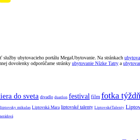
ť služby ubytovacieho portálu MegaUbytovanie. Na stránkach
ubytov
imnej dovolenky odporúčame stránky
ubytovanie Nízke Tatry
a
ubytova
fotka týžd
iera do sveta
festival
film
divadlo
duatlon
Lipto
liptovské talenty
Liptovská Mara
LiptovskéTalenty
liptovsky mikulas
 nerádová