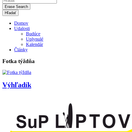
Erase Search
Domov
Udalosti
Budúce
Uplynulé
Kalendár
Články
Fotka týždňa
Výhľadík