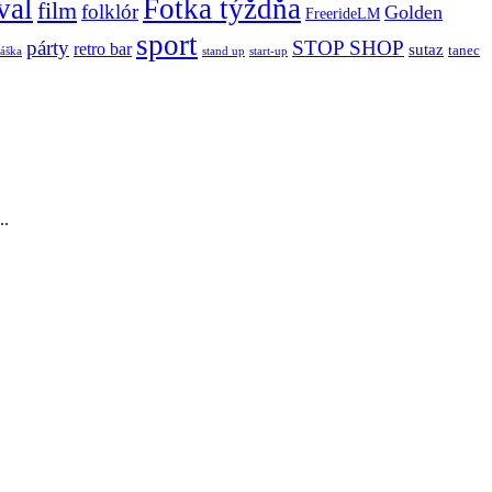
val
Fotka týždňa
film
folklór
Golden
FreerideLM
sport
párty
STOP SHOP
retro bar
sutaz
tanec
stand up
áška
start-up
..