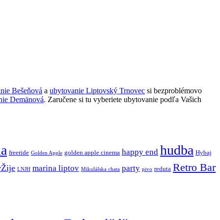
anie Bešeňová
a
ubytovanie Liptovský Trnovec
si bezproblémovo
nie Demänová
. Zaručene si tu vyberiete ubytovanie podľa Vašich
ňa
hudba
happy end
freeride
golden apple cinema
Hybaj
Golden Apple
Retro Bar
vŽije
marina liptov
party
reduta
LNJH
Mikulášska chata
pivo