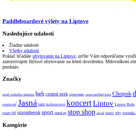
Paddleboardové výlety na Liptove
Nasledujúce udalosti
Žiadne udalosti
Všetky udalosti
Pokiaľ hľadáte
ubytovanie na Liptove
, určite Vám odporúčame využi
zarezervujete štýlové ubytovanie na letnú dovolenku. Milovníkom z
predstáv.
Značky
d
beh
Chopok
central perk
cestovanie
areál vodného slalomu
cestovateľské kino
Jasná
koncert
Liptov
jazz
cestovať
kolotocovo
Liptov Ride
stop shop
sport
ruzomberok
route 66
tanec
stand up
trhy
veronika
súťaž
Kategórie