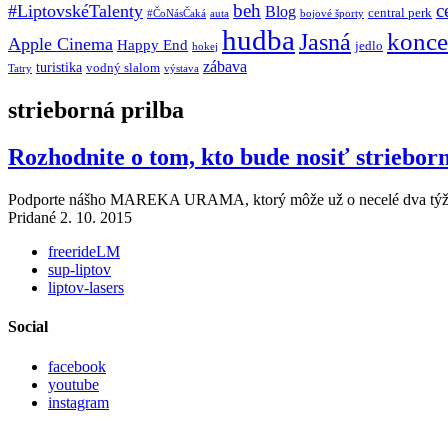
beh
c
#LiptovskéTalenty
Blog
central perk
#ČoNásČaká
auta
bojové športy
hudba
konce
Jasná
Apple Cinema
Happy End
jedlo
hokej
zábava
turistika
vodný slalom
Tatry
výstava
strieborná prilba
Rozhodnite o tom, kto bude nosiť striebor
Podporte nášho MAREKA URAMA, ktorý môže už o necelé dva týždne nosi
Pridané 2. 10. 2015
freerideLM
sup-liptov
liptov-lasers
Social
facebook
youtube
instagram