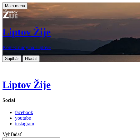
Main menu
Liptov Žije
Koniec nudy na Liptove
Sajdbár
Hľadať
Liptov Žije
Social
facebook
youtube
instagram
Vyhľadať