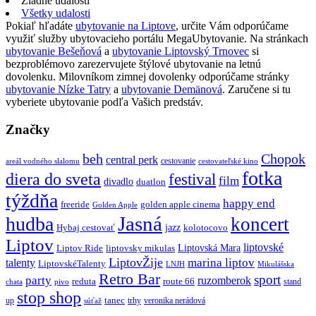
Žiadne udalosti
Všetky udalosti
Pokiaľ hľadáte
ubytovanie na Liptove
, určite Vám odporúčame
využiť služby ubytovacieho portálu MegaUbytovanie. Na stránkach
ubytovanie Bešeňová
a
ubytovanie Liptovský Trnovec
si
bezproblémovo zarezervujete štýlové ubytovanie na letnú
dovolenku. Milovníkom zimnej dovolenky odporúčame stránky
ubytovanie Nízke Tatry
a
ubytovanie Demänová
. Zaručene si tu
vyberiete ubytovanie podľa Vašich predstáv.
Značky
beh
Chopok
central perk
cestovanie
areál vodného slalomu
cestovateľské kino
fotka
diera do sveta
festival
film
divadlo
duatlon
týždňa
happy end
freeride
golden apple cinema
Golden Apple
Jasná
hudba
koncert
jazz
Hybaj cestovať
kolotocovo
Liptov
liptovské
Liptovská Mara
Liptov Ride
liptovsky mikulas
LiptovŽije
marina liptov
talenty
LiptovskéTalenty
LNJH
Mikulášska
Retro Bar
sport
party
ruzomberok
reduta
route 66
stand
chata
pivo
stop shop
tanec
up
trhy
veronika nerádová
súťaž