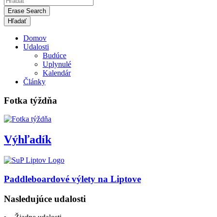
Erase Search
Domov
Udalosti
Budúce
Uplynulé
Kalendár
Články
Fotka týždňa
Výhľadík
Paddleboardové výlety na Liptove
Nasledujúce udalosti