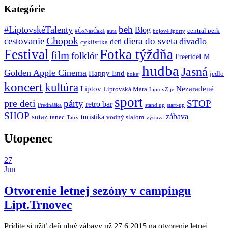
Kategórie
beh
#LiptovskéTalenty
Blog
central perk
#ČoNásČaká
auta
bojové športy
Chopok
cestovanie
diera do sveta
divadlo
deti
cyklistika
Festival
Fotka týždňa
film
folklór
FreerideLM
hudba
Jasná
Golden Apple Cinema
Happy End
jedlo
hokej
koncert
kultúra
Liptov
Nezaradené
Liptovská Mara
LiptovZije
sport
pre deti
párty
STOP
retro bar
stand up
Prednáška
start-up
SHOP
zábava
sutaz
turistika
tanec
vodný slalom
Tatry
výstava
Utopenec
27
Jun
Otvorenie letnej sezóny v campingu
Lipt.Trnovec
Prídite si užiť deň plný zábavy už 27.6.2015 na otvorenie letnej