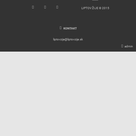
facebook
youtube
instagram
LIPTOV ŽIJE © 2015
KONTAKT
liptovzije@liptovzije.sk
admin