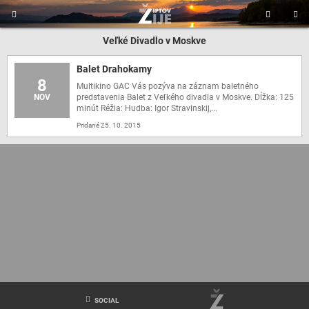
Main
Hľadať
Sa
Liptov
Veľké Divadlo v Moskve
menu
Žije
Balet Drahokamy
8
Multikino GAC Vás pozýva na záznam baletného
NOV
predstavenia Balet z Veľkého divadla v Moskve. Dĺžka: 125
minút Réžia: Hudba: Igor Stravinskij,...
Pridané 25. 10. 2015
freerideLM
sup-
liptov
liptov-
lasers
SOCIAL