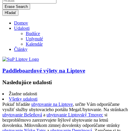
Erase Search
Domov
Udalosti
Budúce
Uplynulé
Kalendár
Články
Paddleboardové výlety na Liptove
Nasledujúce udalosti
Žiadne udalosti
Všetky udalosti
Pokiaľ hľadáte
ubytovanie na Liptove
, určite Vám odporúčame
využiť služby ubytovacieho portálu MegaUbytovanie. Na stránkach
ubytovanie Bešeňová
a
ubytovanie Liptovský Trnovec
si
bezproblémovo zarezervujete štýlové ubytovanie na letnú
dovolenku. Milovníkom zimnej dovolenky odporúčame stránky
ubytovanie Nízke Tatry
a
ubytovanie Demänová
. Zaručene si tu