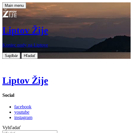
Main menu
Liptov Žije
Koniec nudy na Liptove
Sajdbár
Hľadať
Liptov Žije
Social
facebook
youtube
instagram
Vyhľadať