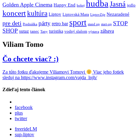
hudba
Jasná
Golden Apple Cinema
Happy End
jedlo
hokej
koncert
kultúra
Liptov
Nezaradené
Liptovská Mara
LiptovZije
sport
pre deti
párty
STOP
retro bar
stand up
Prednáška
start-up
SHOP
zábava
sutaz
turistika
tanec
vodný slalom
Tatry
výstava
Viliam Tomo
Čo chcete viac? :)
Za túto fotku ďakujeme Viliamovi Tomovi
Viac jeho fotiek
sleduj na https://www.instagram.com/vajda_lnjh/
Zdieľaj tento článok
facebook
plus
twitter
freerideLM
sup-liptov