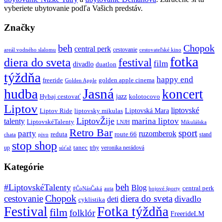
vyberiete ubytovanie podľa Vašich predstáv.
Značky
beh
Chopok
central perk
cestovanie
areál vodného slalomu
cestovateľské kino
fotka
diera do sveta
festival
film
divadlo
duatlon
týždňa
happy end
freeride
golden apple cinema
Golden Apple
Jasná
hudba
koncert
jazz
Hybaj cestovať
kolotocovo
Liptov
liptovské
Liptovská Mara
Liptov Ride
liptovsky mikulas
LiptovŽije
marina liptov
talenty
LiptovskéTalenty
LNJH
Mikulášska
Retro Bar
sport
party
ruzomberok
reduta
route 66
stand
chata
pivo
stop shop
tanec
up
trhy
veronika nerádová
súťaž
Kategórie
beh
#LiptovskéTalenty
Blog
central perk
#ČoNásČaká
auta
bojové športy
Chopok
cestovanie
diera do sveta
divadlo
deti
cyklistika
Festival
Fotka týždňa
film
folklór
FreerideLM