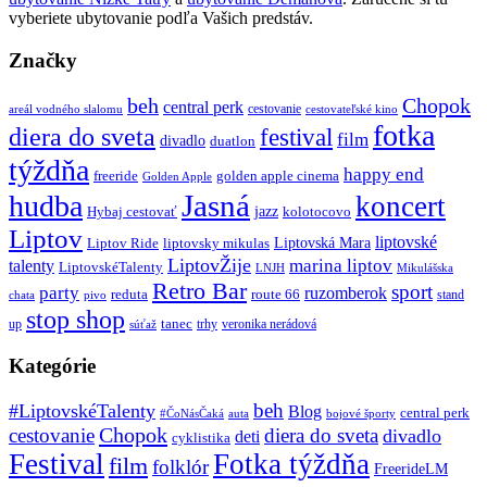
vyberiete ubytovanie podľa Vašich predstáv.
Značky
beh
Chopok
central perk
cestovanie
areál vodného slalomu
cestovateľské kino
fotka
diera do sveta
festival
film
divadlo
duatlon
týždňa
happy end
freeride
golden apple cinema
Golden Apple
Jasná
hudba
koncert
jazz
Hybaj cestovať
kolotocovo
Liptov
liptovské
Liptovská Mara
Liptov Ride
liptovsky mikulas
LiptovŽije
marina liptov
talenty
LiptovskéTalenty
LNJH
Mikulášska
Retro Bar
sport
party
ruzomberok
reduta
route 66
stand
chata
pivo
stop shop
tanec
up
trhy
veronika nerádová
súťaž
Kategórie
beh
#LiptovskéTalenty
Blog
central perk
#ČoNásČaká
auta
bojové športy
Chopok
cestovanie
diera do sveta
divadlo
deti
cyklistika
Festival
Fotka týždňa
film
folklór
FreerideLM