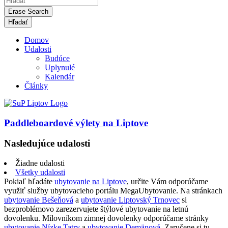
Erase Search
Domov
Udalosti
Budúce
Uplynulé
Kalendár
Články
Paddleboardové výlety na Liptove
Nasledujúce udalosti
Žiadne udalosti
Všetky udalosti
Pokiaľ hľadáte
ubytovanie na Liptove
, určite Vám odporúčame
využiť služby ubytovacieho portálu MegaUbytovanie. Na stránkach
ubytovanie Bešeňová
a
ubytovanie Liptovský Trnovec
si
bezproblémovo zarezervujete štýlové ubytovanie na letnú
dovolenku. Milovníkom zimnej dovolenky odporúčame stránky
ubytovanie Nízke Tatry
a
ubytovanie Demänová
. Zaručene si tu