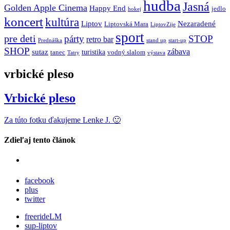
hudba
Jasná
Golden Apple Cinema
Happy End
jedlo
hokej
koncert
kultúra
Liptov
Nezaradené
Liptovská Mara
LiptovZije
sport
pre deti
párty
STOP
retro bar
stand up
Prednáška
start-up
SHOP
zábava
sutaz
turistika
tanec
vodný slalom
Tatry
výstava
vrbické pleso
Vrbické pleso
Za túto fotku ďakujeme Lenke J. 🙂
Zdieľaj tento článok
facebook
plus
twitter
freerideLM
sup-liptov