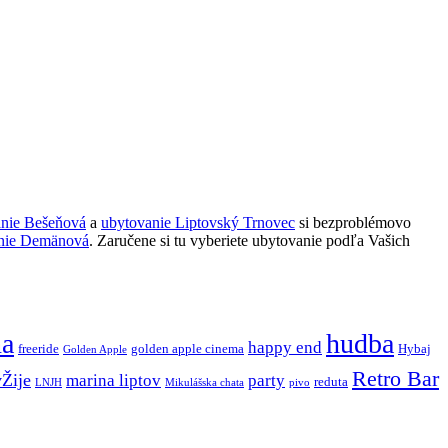
anie Bešeňová
a
ubytovanie Liptovský Trnovec
si bezproblémovo
nie Demänová
. Zaručene si tu vyberiete ubytovanie podľa Vašich
ňa
hudba
happy end
freeride
golden apple cinema
Hybaj
Golden Apple
Retro Bar
vŽije
marina liptov
party
reduta
LNJH
Mikulášska chata
pivo