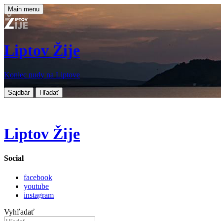
Main menu
Liptov Žije
Koniec nudy na Liptove
Sajdbár
Hľadať
Liptov Žije
Social
facebook
youtube
instagram
Vyhľadať