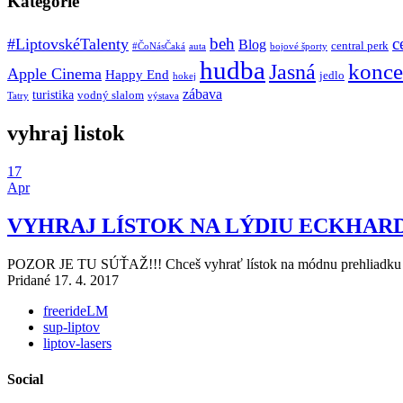
Kategórie
beh
c
#LiptovskéTalenty
Blog
central perk
#ČoNásČaká
auta
bojové športy
hudba
konce
Jasná
Apple Cinema
Happy End
jedlo
hokej
zábava
turistika
vodný slalom
Tatry
výstava
vyhraj listok
17
Apr
VYHRAJ LÍSTOK NA LÝDIU ECKHAR
POZOR JE TU SÚŤAŽ!!! Chceš vyhrať lístok na módnu prehliadku ch
Pridané 17. 4. 2017
freerideLM
sup-liptov
liptov-lasers
Social