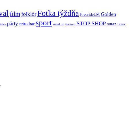
val
Fotka týždňa
film
folklór
Golden
FreerideLM
sport
párty
STOP SHOP
retro bar
sutaz
tanec
stand up
áška
start-up
.