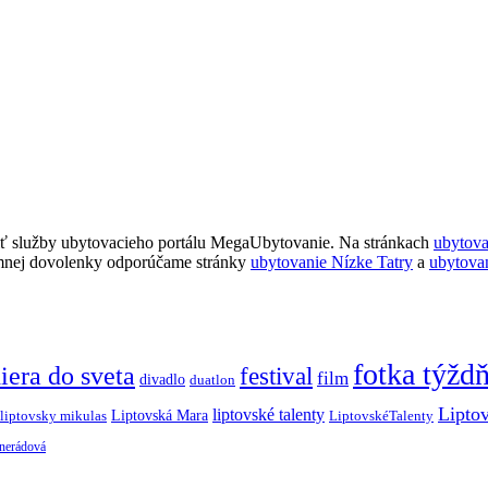
ť služby ubytovacieho portálu MegaUbytovanie. Na stránkach
ubytov
imnej dovolenky odporúčame stránky
ubytovanie Nízke Tatry
a
ubytova
fotka týžd
iera do sveta
festival
film
divadlo
duatlon
Lipto
liptovské talenty
Liptovská Mara
LiptovskéTalenty
liptovsky mikulas
 nerádová