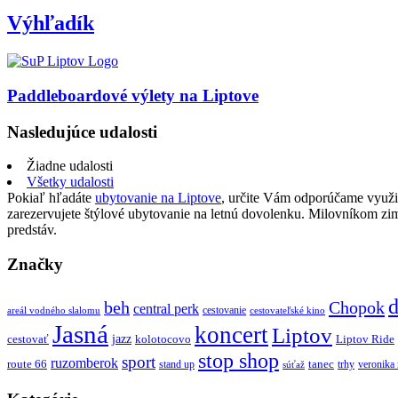
Výhľadík
Paddleboardové výlety na Liptove
Nasledujúce udalosti
Žiadne udalosti
Všetky udalosti
Pokiaľ hľadáte
ubytovanie na Liptove
, určite Vám odporúčame využi
zarezervujete štýlové ubytovanie na letnú dovolenku. Milovníkom z
predstáv.
Značky
d
beh
Chopok
central perk
cestovanie
areál vodného slalomu
cestovateľské kino
Jasná
koncert
Liptov
jazz
cestovať
kolotocovo
Liptov Ride
stop shop
sport
ruzomberok
route 66
tanec
stand up
trhy
veronika
súťaž