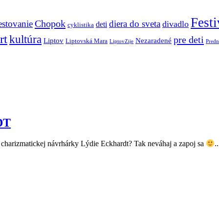
Festi
Chopok
estovanie
diera do sveta
divadlo
deti
cyklistika
rt
kultúra
pre deti
Liptov
Nezaradené
Liptovská Mara
LiptovZije
Predn
DT
arizmatickej návrhárky Lýdie Eckhardt? Tak neváhaj a zapoj sa
..