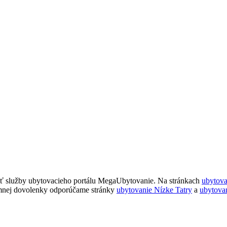
ť služby ubytovacieho portálu MegaUbytovanie. Na stránkach
ubytov
imnej dovolenky odporúčame stránky
ubytovanie Nízke Tatry
a
ubytova