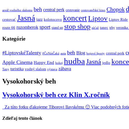
d
beh
Chopok
central perk
cestovanie
areál vodného slalomu
cestovateľské kino
Jasná
koncert
Liptov
jazz
cestovať
kolotocovo
Liptov Ride
stop shop
sport
ruzomberok
route 66
tanec
stand up
trhy
veronika
súťaž
Kategórie
beh
c
#LiptovskéTalenty
Blog
central perk
#ČoNásČaká
auta
bojové športy
hudba
konce
Jasná
Apple Cinema
Happy End
jedlo
hokej
zábava
turistika
vodný slalom
Tatry
výstava
Vysokohorský beh
Vysokohorský beh cez Klin X.ročník
Za túto fotku ďakujeme Tiborovi Ilavskému 🙂 Viac podobných fotie
Zdieľaj tento článok