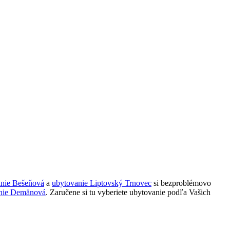
anie Bešeňová
a
ubytovanie Liptovský Trnovec
si bezproblémovo
nie Demänová
. Zaručene si tu vyberiete ubytovanie podľa Vašich