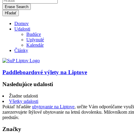
Erase Search
Domov
Udalosti
Budúce
Uplynulé
Kalendár
Články
Paddleboardové výlety na Liptove
Nasledujúce udalosti
Žiadne udalosti
Všetky udalosti
Pokiaľ hľadáte
ubytovanie na Liptove
, určite Vám odporúčame využi
zarezervujete štýlové ubytovanie na letnú dovolenku. Milovníkom z
predstáv.
Značky