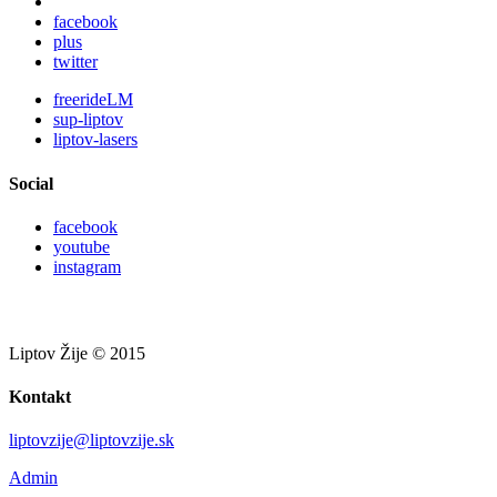
facebook
plus
twitter
freerideLM
sup-liptov
liptov-lasers
Social
facebook
youtube
instagram
Liptov Žije © 2015
Kontakt
liptovzije@liptovzije.sk
Admin