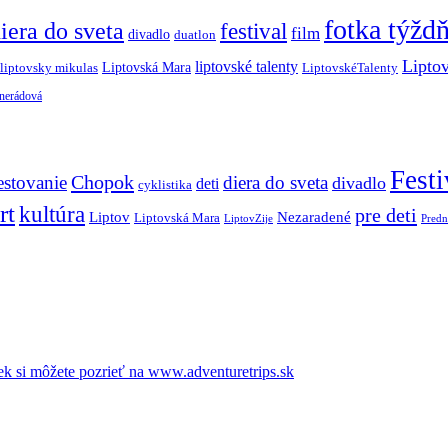
fotka týžd
iera do sveta
festival
film
divadlo
duatlon
Lipto
liptovské talenty
Liptovská Mara
LiptovskéTalenty
liptovsky mikulas
 nerádová
Festi
Chopok
estovanie
diera do sveta
divadlo
deti
cyklistika
rt
kultúra
pre deti
Liptov
Nezaradené
Liptovská Mara
LiptovZije
Predn
k si môžete pozrieť na www.adventuretrips.sk