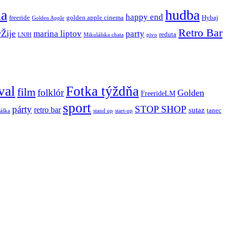
ňa
hudba
happy end
freeride
golden apple cinema
Hybaj
Golden Apple
Retro Bar
vŽije
marina liptov
party
reduta
LNJH
Mikulášska chata
pivo
val
Fotka týždňa
film
folklór
Golden
FreerideLM
sport
párty
STOP SHOP
retro bar
sutaz
tanec
stand up
áška
start-up