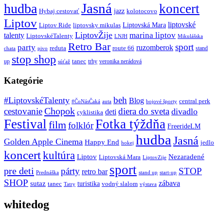
Jasná
hudba
koncert
jazz
Hybaj cestovať
kolotocovo
Liptov
liptovské
Liptovská Mara
Liptov Ride
liptovsky mikulas
LiptovŽije
marina liptov
talenty
LiptovskéTalenty
LNJH
Mikulášska
Retro Bar
sport
party
ruzomberok
reduta
route 66
stand
chata
pivo
stop shop
tanec
up
trhy
veronika nerádová
súťaž
Kategórie
beh
#LiptovskéTalenty
Blog
central perk
#ČoNásČaká
auta
bojové športy
Chopok
cestovanie
diera do sveta
divadlo
deti
cyklistika
Festival
Fotka týždňa
film
folklór
FreerideLM
hudba
Jasná
Golden Apple Cinema
Happy End
jedlo
hokej
koncert
kultúra
Liptov
Nezaradené
Liptovská Mara
LiptovZije
sport
pre deti
párty
STOP
retro bar
stand up
Prednáška
start-up
SHOP
zábava
sutaz
turistika
tanec
vodný slalom
Tatry
výstava
whitedog