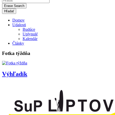
Erase Search
Domov
Udalosti
Budúce
Uplynulé
Kalendár
Články
Fotka týždňa
Výhľadík