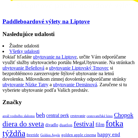
Paddleboardové výlety na Liptove
Nasledujúce udalosti
Žiadne udalosti
Všetky udalosti
Pokiaľ hľadáte
ubytovanie na Liptove
, určite Vám odporúčame
využiť služby ubytovacieho portálu MegaUbytovanie. Na stránkach
ubytovanie Bešeňová
a
ubytovanie Liptovský Trnovec
si
bezproblémovo zarezervujete štýlové ubytovanie na letnú
dovolenku. Milovníkom zimnej dovolenky odporúčame stránky
ubytovanie Nízke Tatry
a
ubytovanie Demänová
. Zaručene si tu
vyberiete ubytovanie podľa Vašich predstáv.
Značky
beh
Chopok
central perk
cestovanie
areál vodného slalomu
cestovateľské kino
fotka
diera do sveta
festival
film
divadlo
duatlon
týždňa
happy end
freeride
golden apple cinema
Golden Apple