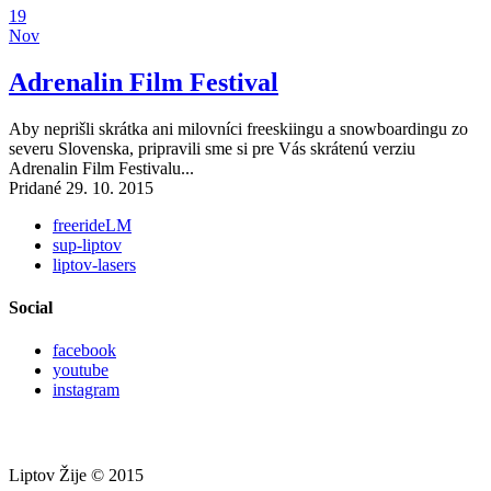
19
Nov
Adrenalin Film Festival
Aby neprišli skrátka ani milovníci freeskiingu a snowboardingu zo
severu Slovenska, pripravili sme si pre Vás skrátenú verziu
Adrenalin Film Festivalu...
Pridané 29. 10. 2015
freerideLM
sup-liptov
liptov-lasers
Social
facebook
youtube
instagram
Liptov Žije © 2015