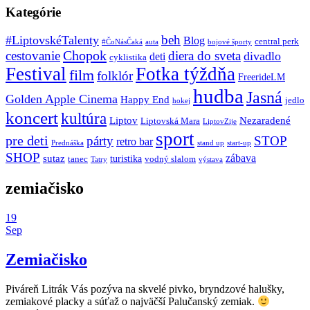
Kategórie
beh
#LiptovskéTalenty
Blog
central perk
#ČoNásČaká
auta
bojové športy
Chopok
cestovanie
diera do sveta
divadlo
deti
cyklistika
Festival
Fotka týždňa
film
folklór
FreerideLM
hudba
Jasná
Golden Apple Cinema
Happy End
jedlo
hokej
koncert
kultúra
Liptov
Nezaradené
Liptovská Mara
LiptovZije
sport
pre deti
párty
STOP
retro bar
stand up
Prednáška
start-up
SHOP
zábava
sutaz
turistika
tanec
vodný slalom
Tatry
výstava
zemiačisko
19
Sep
Zemiačisko
Piváreň Litrák Vás pozýva na skvelé pivko, bryndzové halušky,
zemiakové placky a súťaž o najväčší Palučanský zemiak.