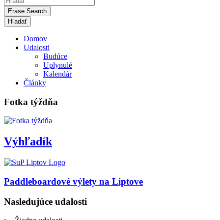
Erase Search
Domov
Udalosti
Budúce
Uplynulé
Kalendár
Články
Fotka týždňa
Výhľadík
Paddleboardové výlety na Liptove
Nasledujúce udalosti