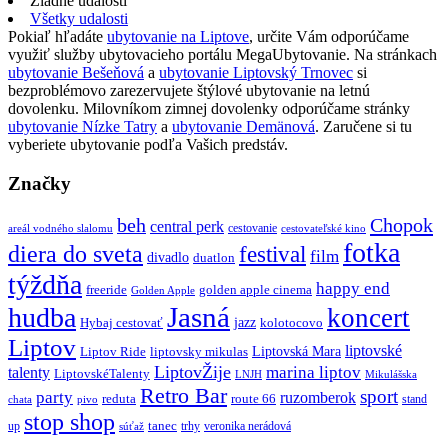
Žiadne udalosti
Všetky udalosti
Pokiaľ hľadáte
ubytovanie na Liptove
, určite Vám odporúčame
využiť služby ubytovacieho portálu MegaUbytovanie. Na stránkach
ubytovanie Bešeňová
a
ubytovanie Liptovský Trnovec
si
bezproblémovo zarezervujete štýlové ubytovanie na letnú
dovolenku. Milovníkom zimnej dovolenky odporúčame stránky
ubytovanie Nízke Tatry
a
ubytovanie Demänová
. Zaručene si tu
vyberiete ubytovanie podľa Vašich predstáv.
Značky
beh
Chopok
central perk
cestovanie
areál vodného slalomu
cestovateľské kino
fotka
diera do sveta
festival
film
divadlo
duatlon
týždňa
happy end
freeride
golden apple cinema
Golden Apple
Jasná
hudba
koncert
jazz
Hybaj cestovať
kolotocovo
Liptov
liptovské
Liptovská Mara
Liptov Ride
liptovsky mikulas
LiptovŽije
marina liptov
talenty
LiptovskéTalenty
LNJH
Mikulášska
Retro Bar
sport
party
ruzomberok
reduta
route 66
stand
chata
pivo
stop shop
tanec
up
trhy
veronika nerádová
súťaž