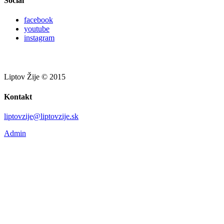
Social
facebook
youtube
instagram
Liptov Žije © 2015
Kontakt
liptovzije@liptovzije.sk
Admin