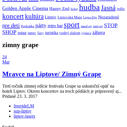
hudba
Jasná
Golden Apple Cinema
Happy End
jedlo
hokej
koncert
kultúra
Liptov
Nezaradené
Liptovská Mara
LiptovZije
sport
pre deti
párty
STOP
retro bar
stand up
Prednáška
start-up
SHOP
zábava
sutaz
turistika
tanec
vodný slalom
Tatry
výstava
zimny grape
24
Mar
Mravce na Liptove/ Zimný Grape
Tretí ročník zimnej edície festivalu Grape sa uskutoční opäť na
hoteli Liptov. Okrem koncertov na troch pódiách je pripravený aj...
Pridané 23. 3. 2017
freerideLM
sup-liptov
liptov-lasers