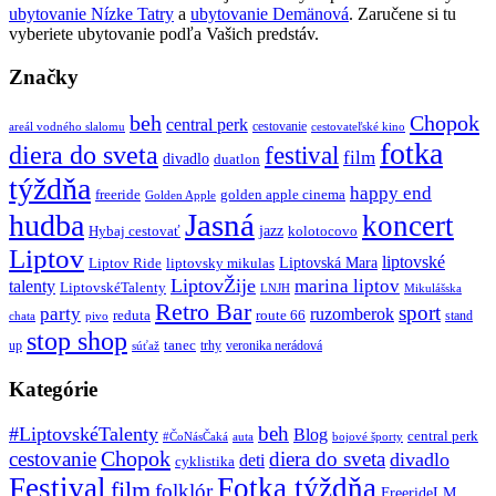
ubytovanie Nízke Tatry
a
ubytovanie Demänová
. Zaručene si tu
vyberiete ubytovanie podľa Vašich predstáv.
Značky
beh
Chopok
central perk
cestovanie
areál vodného slalomu
cestovateľské kino
fotka
diera do sveta
festival
film
divadlo
duatlon
týždňa
happy end
freeride
golden apple cinema
Golden Apple
Jasná
hudba
koncert
jazz
Hybaj cestovať
kolotocovo
Liptov
liptovské
Liptovská Mara
Liptov Ride
liptovsky mikulas
LiptovŽije
marina liptov
talenty
LiptovskéTalenty
LNJH
Mikulášska
Retro Bar
sport
party
ruzomberok
reduta
route 66
stand
chata
pivo
stop shop
tanec
up
trhy
veronika nerádová
súťaž
Kategórie
beh
#LiptovskéTalenty
Blog
central perk
#ČoNásČaká
auta
bojové športy
Chopok
cestovanie
diera do sveta
divadlo
deti
cyklistika
Festival
Fotka týždňa
film
folklór
FreerideLM