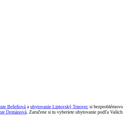
anie Bešeňová
a
ubytovanie Liptovský Trnovec
si bezproblémovo
nie Demänová
. Zaručene si tu vyberiete ubytovanie podľa Vašich