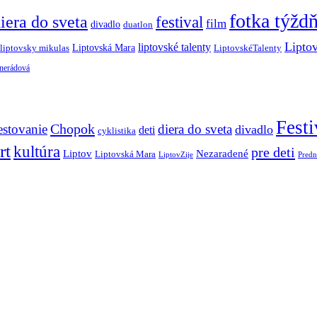
fotka týžd
iera do sveta
festival
film
divadlo
duatlon
Lipto
liptovské talenty
Liptovská Mara
LiptovskéTalenty
liptovsky mikulas
 nerádová
Festi
Chopok
estovanie
diera do sveta
divadlo
deti
cyklistika
rt
kultúra
pre deti
Liptov
Nezaradené
Liptovská Mara
LiptovZije
Predn