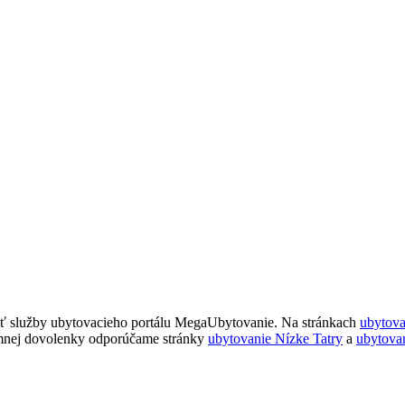
ť služby ubytovacieho portálu MegaUbytovanie. Na stránkach
ubytov
imnej dovolenky odporúčame stránky
ubytovanie Nízke Tatry
a
ubytova