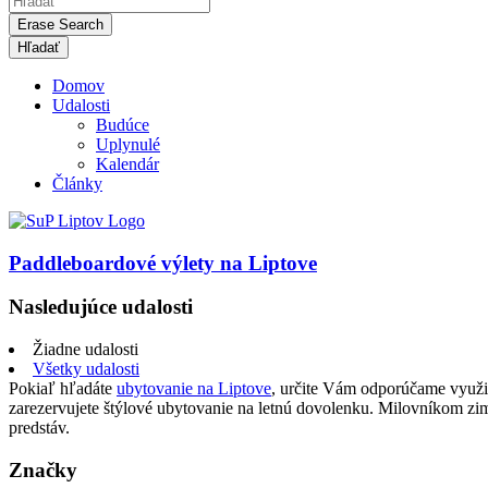
Erase Search
Domov
Udalosti
Budúce
Uplynulé
Kalendár
Články
Paddleboardové výlety na Liptove
Nasledujúce udalosti
Žiadne udalosti
Všetky udalosti
Pokiaľ hľadáte
ubytovanie na Liptove
, určite Vám odporúčame využi
zarezervujete štýlové ubytovanie na letnú dovolenku. Milovníkom z
predstáv.
Značky