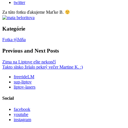
twitter
Za túto fotku ďakujeme Maťke B.
Kategórie
Fotka týždňa
Previous and Next Posts
Zima na Liptove ešte nekončí
Takto slnko želalo pekný večer Martine K. :)
freerideLM
sup-liptov
liptov-lasers
Social
facebook
youtube
instagram