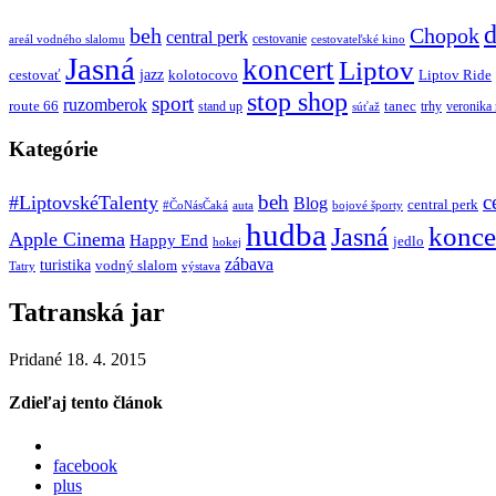
d
beh
Chopok
central perk
cestovanie
areál vodného slalomu
cestovateľské kino
Jasná
koncert
Liptov
jazz
cestovať
kolotocovo
Liptov Ride
stop shop
sport
ruzomberok
route 66
tanec
stand up
trhy
veronika
súťaž
Kategórie
beh
c
#LiptovskéTalenty
Blog
central perk
#ČoNásČaká
auta
bojové športy
hudba
konce
Jasná
Apple Cinema
Happy End
jedlo
hokej
zábava
turistika
vodný slalom
Tatry
výstava
Tatranská jar
Pridané 18. 4. 2015
Zdieľaj tento článok
facebook
plus