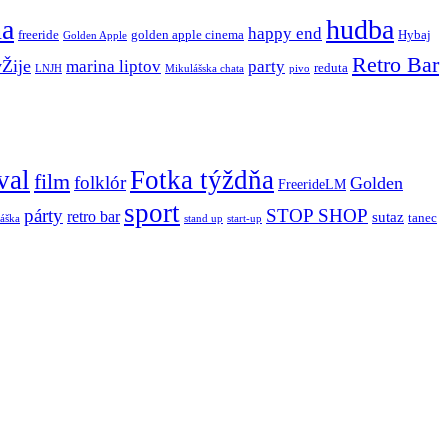
ňa
hudba
happy end
freeride
golden apple cinema
Hybaj
Golden Apple
Retro Bar
vŽije
marina liptov
party
reduta
LNJH
Mikulášska chata
pivo
val
Fotka týždňa
film
folklór
Golden
FreerideLM
sport
párty
STOP SHOP
retro bar
sutaz
tanec
stand up
áška
start-up