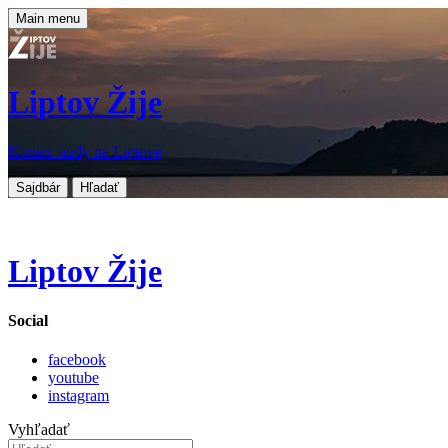
Main menu
Liptov Žije
Koniec nudy na Liptove
Sajdbár
Hľadať
Liptov Žije
Social
facebook
youtube
instagram
Vyhľadať