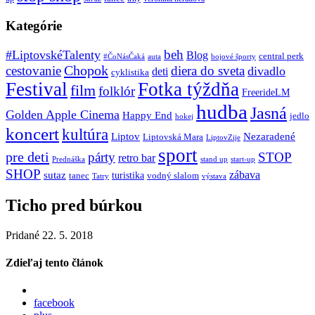
Kategórie
beh
#LiptovskéTalenty
Blog
central perk
#ČoNásČaká
auta
bojové športy
Chopok
cestovanie
diera do sveta
divadlo
deti
cyklistika
Festival
Fotka týždňa
film
folklór
FreerideLM
hudba
Jasná
Golden Apple Cinema
Happy End
jedlo
hokej
koncert
kultúra
Liptov
Nezaradené
Liptovská Mara
LiptovZije
sport
pre deti
párty
STOP
retro bar
stand up
Prednáška
start-up
SHOP
zábava
sutaz
turistika
tanec
vodný slalom
Tatry
výstava
Ticho pred búrkou
Pridané 22. 5. 2018
Zdieľaj tento článok
facebook