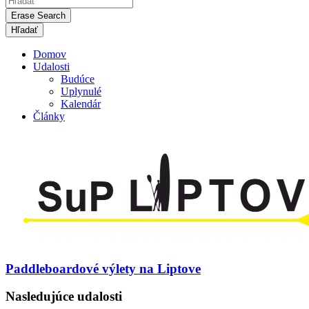
Erase Search
Domov
Udalosti
Budúce
Uplynulé
Kalendár
Články
Paddleboardové výlety na Liptove
Nasledujúce udalosti