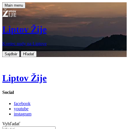
Main menu
Liptov Žije
Koniec nudy na Liptove
Sajdbár
Hľadať
Liptov Žije
Social
facebook
youtube
instagram
Vyhľadať