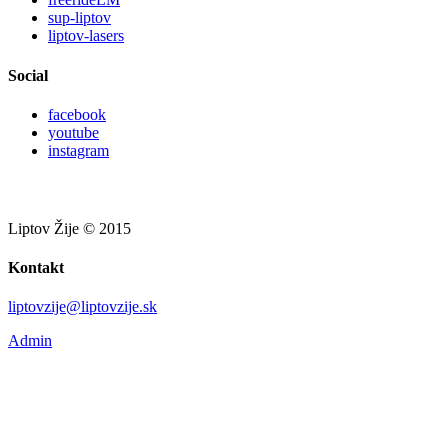
sup-liptov
liptov-lasers
Social
facebook
youtube
instagram
Liptov Žije © 2015
Kontakt
liptovzije@liptovzije.sk
Admin