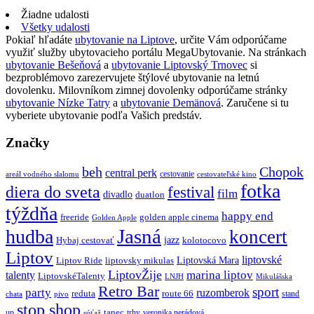
Žiadne udalosti
Všetky udalosti
Pokiaľ hľadáte
ubytovanie na Liptove
, určite Vám odporúčame
využiť služby ubytovacieho portálu MegaUbytovanie. Na stránkach
ubytovanie Bešeňová
a
ubytovanie Liptovský Trnovec
si
bezproblémovo zarezervujete štýlové ubytovanie na letnú
dovolenku. Milovníkom zimnej dovolenky odporúčame stránky
ubytovanie Nízke Tatry
a
ubytovanie Demänová
. Zaručene si tu
vyberiete ubytovanie podľa Vašich predstáv.
Značky
beh
Chopok
central perk
cestovanie
areál vodného slalomu
cestovateľské kino
fotka
diera do sveta
festival
film
divadlo
duatlon
týždňa
happy end
freeride
golden apple cinema
Golden Apple
Jasná
hudba
koncert
jazz
Hybaj cestovať
kolotocovo
Liptov
liptovské
Liptovská Mara
Liptov Ride
liptovsky mikulas
LiptovŽije
marina liptov
talenty
LiptovskéTalenty
LNJH
Mikulášska
Retro Bar
sport
party
ruzomberok
reduta
route 66
stand
chata
pivo
stop shop
tanec
up
trhy
veronika nerádová
súťaž