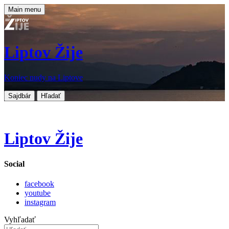
Main menu
Liptov Žije
Koniec nudy na Liptove
Sajdbár
Hľadať
Liptov Žije
Social
facebook
youtube
instagram
Vyhľadať