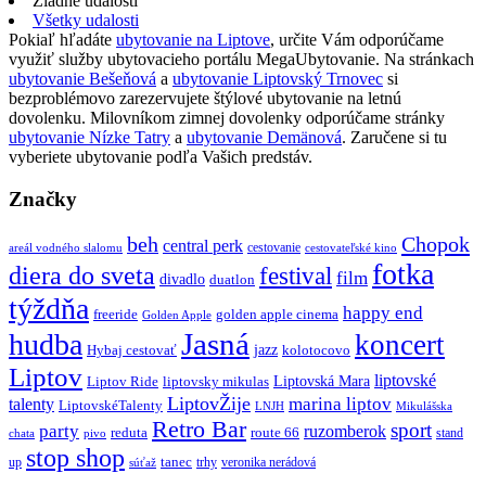
Žiadne udalosti
Všetky udalosti
Pokiaľ hľadáte
ubytovanie na Liptove
, určite Vám odporúčame
využiť služby ubytovacieho portálu MegaUbytovanie. Na stránkach
ubytovanie Bešeňová
a
ubytovanie Liptovský Trnovec
si
bezproblémovo zarezervujete štýlové ubytovanie na letnú
dovolenku. Milovníkom zimnej dovolenky odporúčame stránky
ubytovanie Nízke Tatry
a
ubytovanie Demänová
. Zaručene si tu
vyberiete ubytovanie podľa Vašich predstáv.
Značky
beh
Chopok
central perk
cestovanie
areál vodného slalomu
cestovateľské kino
fotka
diera do sveta
festival
film
divadlo
duatlon
týždňa
happy end
freeride
golden apple cinema
Golden Apple
Jasná
hudba
koncert
jazz
Hybaj cestovať
kolotocovo
Liptov
liptovské
Liptovská Mara
Liptov Ride
liptovsky mikulas
LiptovŽije
marina liptov
talenty
LiptovskéTalenty
LNJH
Mikulášska
Retro Bar
sport
party
ruzomberok
reduta
route 66
stand
chata
pivo
stop shop
tanec
up
trhy
veronika nerádová
súťaž