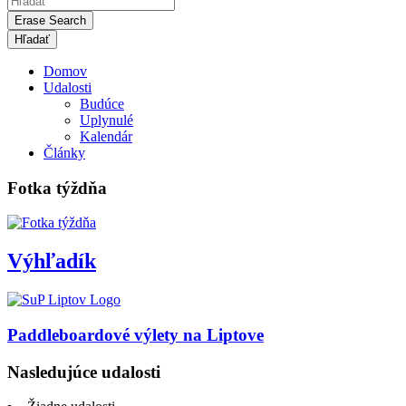
Erase Search
Domov
Udalosti
Budúce
Uplynulé
Kalendár
Články
Fotka týždňa
Výhľadík
Paddleboardové výlety na Liptove
Nasledujúce udalosti