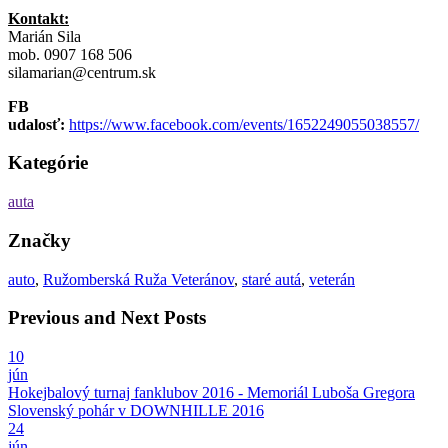
Kontakt:
Marián Sila
mob. 0907 168 506
silamarian@centrum.sk
FB
udalosť:
https://www.facebook.com/events/1652249055038557/
Kategórie
auta
Značky
auto
,
Ružomberská Ruža Veteránov
,
staré autá
,
veterán
Previous and Next Posts
10
jún
Hokejbalový turnaj fanklubov 2016 - Memoriál Luboša Gregora
Slovenský pohár v DOWNHILLE 2016
24
jún