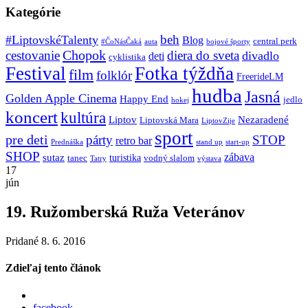
Kategórie
beh
#LiptovskéTalenty
Blog
central perk
#ČoNásČaká
auta
bojové športy
Chopok
cestovanie
diera do sveta
divadlo
deti
cyklistika
Festival
Fotka týždňa
film
folklór
FreerideLM
hudba
Jasná
Golden Apple Cinema
Happy End
jedlo
hokej
koncert
kultúra
Liptov
Nezaradené
Liptovská Mara
LiptovZije
sport
pre deti
párty
STOP
retro bar
stand up
Prednáška
start-up
SHOP
zábava
sutaz
turistika
tanec
vodný slalom
Tatry
výstava
17
jún
19. Ružomberská Ruža Veteránov
Pridané 8. 6. 2016
Zdieľaj tento článok
facebook