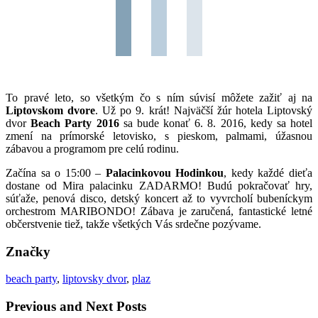
To pravé leto, so všetkým čo s ním súvisí môžete zažiť aj na
Liptovskom dvore
. Už po 9. krát! Najväčší žúr hotela Liptovský
dvor
Beach Party 2016
sa bude konať 6. 8. 2016, kedy sa hotel
zmení na prímorské letovisko, s pieskom, palmami, úžasnou
zábavou a programom pre celú rodinu.
Začína sa o 15:00 –
Palacinkovou Hodinkou
, kedy každé dieťa
dostane od Mira palacinku ZADARMO! Budú pokračovať hry,
súťaže, penová disco, detský koncert až to vyvrcholí bubeníckym
orchestrom MARIBONDO! Zábava je zaručená, fantastické letné
občerstvenie tiež, takže všetkých Vás srdečne pozývame.
Značky
beach party
,
liptovsky dvor
,
plaz
Previous and Next Posts