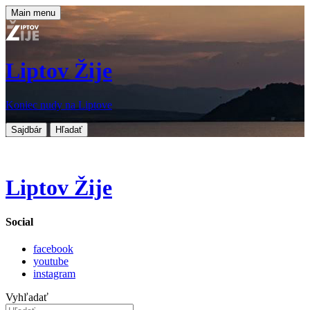
Main menu
Liptov Žije
Koniec nudy na Liptove
Sajdbár
Hľadať
Liptov Žije
Social
facebook
youtube
instagram
Vyhľadať