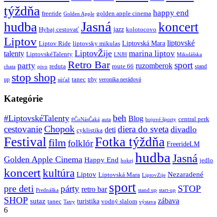
týždňa
happy end
freeride
golden apple cinema
Golden Apple
Jasná
hudba
koncert
jazz
Hybaj cestovať
kolotocovo
Liptov
liptovské
Liptovská Mara
Liptov Ride
liptovsky mikulas
LiptovŽije
marina liptov
talenty
LiptovskéTalenty
LNJH
Mikulášska
Retro Bar
sport
party
ruzomberok
reduta
route 66
stand
chata
pivo
stop shop
tanec
up
trhy
veronika nerádová
súťaž
Kategórie
beh
#LiptovskéTalenty
Blog
central perk
#ČoNásČaká
auta
bojové športy
Chopok
cestovanie
diera do sveta
divadlo
deti
cyklistika
Festival
Fotka týždňa
film
folklór
FreerideLM
hudba
Jasná
Golden Apple Cinema
Happy End
jedlo
hokej
koncert
kultúra
Liptov
Nezaradené
Liptovská Mara
LiptovZije
sport
pre deti
párty
STOP
retro bar
stand up
Prednáška
start-up
SHOP
zábava
sutaz
turistika
tanec
vodný slalom
Tatry
výstava
6