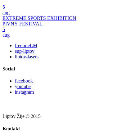
5
aug
EXTREME SPORTS EXHIBITION
PIVNÝ FESTIVAL
5
aug
freerideLM
sup-liptov
liptov-lasers
Social
facebook
youtube
instagram
Liptov Žije © 2015
Kontakt