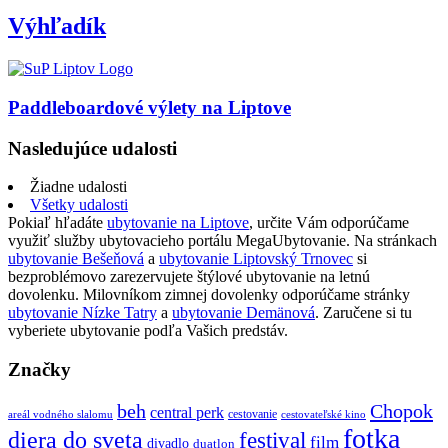
Výhľadík
Paddleboardové výlety na Liptove
Nasledujúce udalosti
Žiadne udalosti
Všetky udalosti
Pokiaľ hľadáte
ubytovanie na Liptove
, určite Vám odporúčame
využiť služby ubytovacieho portálu MegaUbytovanie. Na stránkach
ubytovanie Bešeňová
a
ubytovanie Liptovský Trnovec
si
bezproblémovo zarezervujete štýlové ubytovanie na letnú
dovolenku. Milovníkom zimnej dovolenky odporúčame stránky
ubytovanie Nízke Tatry
a
ubytovanie Demänová
. Zaručene si tu
vyberiete ubytovanie podľa Vašich predstáv.
Značky
beh
Chopok
central perk
cestovanie
areál vodného slalomu
cestovateľské kino
fotka
diera do sveta
festival
film
divadlo
duatlon