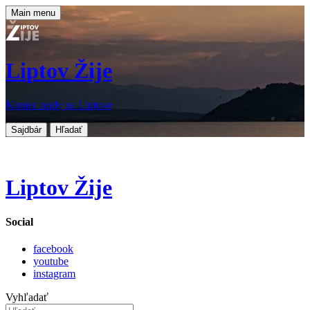
Main menu
Liptov Žije
Koniec nudy na Liptove
Sajdbár
Hľadať
Liptov Žije
Social
facebook
youtube
instagram
Vyhľadať