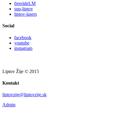
freerideLM
sup-liptov
liptov-lasers
Social
facebook
youtube
instagram
Liptov Žije © 2015
Kontakt
liptovzije@liptovzije.sk
Admin