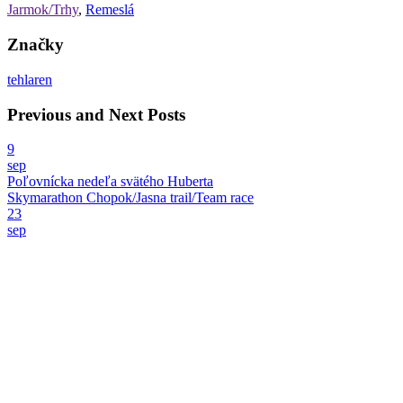
Jarmok/Trhy
,
Remeslá
Značky
tehlaren
Previous and Next Posts
9
sep
Poľovnícka nedeľa svätého Huberta
Skymarathon Chopok/Jasna trail/Team race
23
sep