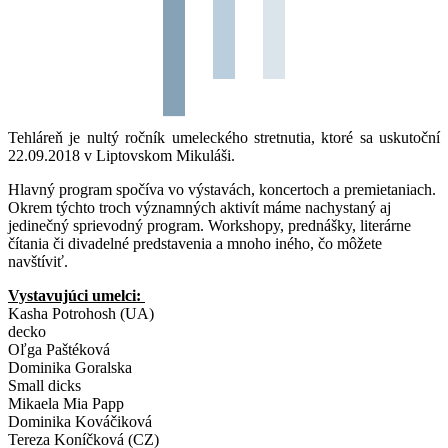
Tehláreň je nultý ročník umeleckého stretnutia, ktoré sa uskutoční
22.09.2018 v Liptovskom Mikuláši.
Hlavný program spočíva vo výstavách, koncertoch a premietaniach.
Okrem týchto troch významných aktivít máme nachystaný aj
jedinečný sprievodný program. Workshopy, prednášky, literárne
čítania či divadelné predstavenia a mnoho iného, čo môžete
navštíviť.
Vystavujúci umelci:
Kasha Potrohosh (UA)
decko
Oľga Paštéková
Dominika Goralska
Small dicks
Mikaela Mia Papp
Dominika Kováčiková
Tereza Koníčková (CZ)