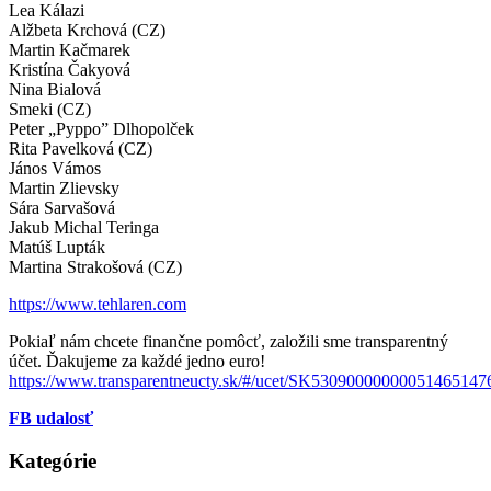
Lea Kálazi
Alžbeta Krchová (CZ)
Martin Kačmarek
Kristína Čakyová
Nina Bialová
Smeki (CZ)
Peter „Pyppo” Dlhopolček
Rita Pavelková (CZ)
János Vámos
Martin Zlievsky
Sára Sarvašová
Jakub Michal Teringa
Matúš Lupták
Martina Strakošová (CZ)
https://www.tehlaren.com
Pokiaľ nám chcete finančne pomôcť, založili sme transparentný
účet. Ďakujeme za každé jedno euro!
https://www.transparentneucty.sk/#/ucet/SK53090000000051465147
FB udalosť
Kategórie