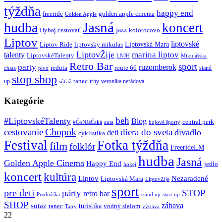
týždňa
happy end
freeride
golden apple cinema
Golden Apple
Jasná
hudba
koncert
jazz
Hybaj cestovať
kolotocovo
Liptov
liptovské
Liptovská Mara
Liptov Ride
liptovsky mikulas
LiptovŽije
marina liptov
talenty
LiptovskéTalenty
LNJH
Mikulášska
Retro Bar
sport
party
ruzomberok
reduta
route 66
stand
chata
pivo
stop shop
tanec
up
trhy
veronika nerádová
súťaž
Kategórie
beh
#LiptovskéTalenty
Blog
central perk
#ČoNásČaká
auta
bojové športy
Chopok
cestovanie
diera do sveta
divadlo
deti
cyklistika
Festival
Fotka týždňa
film
folklór
FreerideLM
hudba
Jasná
Golden Apple Cinema
Happy End
jedlo
hokej
koncert
kultúra
Liptov
Nezaradené
Liptovská Mara
LiptovZije
sport
pre deti
párty
STOP
retro bar
stand up
Prednáška
start-up
SHOP
zábava
sutaz
turistika
tanec
vodný slalom
Tatry
výstava
22