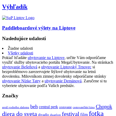
Výhľadík
Paddleboardové výlety na Liptove
Nasledujúce udalosti
Žiadne udalosti
Všetky udalosti
Pokiaľ hľadáte
ubytovanie na Liptove
, určite Vám odporúčame
využiť služby ubytovacieho portálu MegaUbytovanie. Na stránkach
ubytovanie Bešeňová
a
ubytovanie Liptovský Trnovec
si
bezproblémovo zarezervujete štýlové ubytovanie na letnú
dovolenku. Milovníkom zimnej dovolenky odporúčame stránky
ubytovanie Nízke Tatry
a
ubytovanie Demänová
. Zaručene si tu
vyberiete ubytovanie podľa Vašich predstáv.
Značky
beh
Chopok
central perk
cestovanie
areál vodného slalomu
cestovateľské kino
fotka
diera do sveta
festival
film
divadlo
duatlon