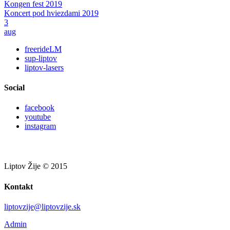
Kongen fest 2019
Koncert pod hviezdami 2019
3
aug
freerideLM
sup-liptov
liptov-lasers
Social
facebook
youtube
instagram
Liptov Žije © 2015
Kontakt
liptovzije@liptovzije.sk
Admin