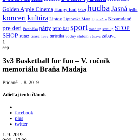
hudba
Jasná
Golden Apple Cinema
Happy End
jedlo
hokej
koncert
kultúra
Liptov
Nezaradené
Liptovská Mara
LiptovZije
sport
pre deti
párty
STOP
retro bar
stand up
Prednáška
start-up
SHOP
zábava
sutaz
turistika
tanec
vodný slalom
Tatry
výstava
1
sep
3v3 Basketball for fun – V. ročník
memoriálu Braňa Madaja
Pridané 1. 8. 2019
Zdieľaj tento článok
facebook
plus
twitter
1. 9. 2019