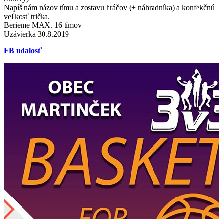
Napíš nám názov tímu a zostavu hráčov (+ náhradníka) a konfekčnú
veľkosť trička.
Berieme MAX. 16 tímov
Uzávierka 30.8.2019
FB udalosť