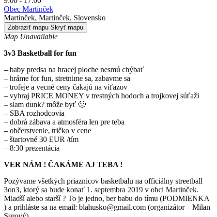
9:00 - 17:00
Obec Martinček
Martinček, Martinček, Slovensko
Zobraziť mapu
Skryť mapu
Map Unavailable
3v3 Basketball for fun
– baby predsa na hracej ploche nesmú chýbať
– hráme for fun, stretnime sa, zabavme sa
– trofeje a vecné ceny čakajú na víťazov
– vyhraj PRICE MONEY v trestných hodoch a trojkovej súťaži
– slam dunk? môže byť 🙂
– SBA rozhodcovia
– dobrá zábava a atmosféra len pre teba
– občerstvenie, tričko v cene
– štartovné 30 EUR /tím
– 8:30 prezentácia
VER NÁM ! ČAKÁME AJ TEBA !
Pozývame všetkých priaznicov basketbalu na officiálny streetball
3on3, ktorý sa bude konať 1. septembra 2019 v obci Martinček.
Mladší alebo starší ? To je jedno, ber babu do tímu (PODMIENKA
) a prihláste sa na email: blahusko@gmail.com (organizátor – Milan
Surový)