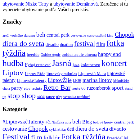
ubytovanie Nízke Tatry
a
ubytovanie Demänová
. Zaručene si tu
vyberiete ubytovanie podľa Vašich predstáv.
Značky
beh
Chopok
central perk
cestovanie
areál vodného slalomu
cestovateľské kino
fotka
diera do sveta
festival
film
divadlo
duatlon
týždňa
happy end
freeride
golden apple cinema
Golden Apple
Jasná
hudba
koncert
jazz
Hybaj cestovať
kolotocovo
Liptov
liptovské
Liptovská Mara
Liptov Ride
liptovsky mikulas
LiptovŽije
marina liptov
talenty
LiptovskéTalenty
LNJH
Mikulášska
Retro Bar
sport
party
ruzomberok
reduta
route 66
stand
chata
pivo
stop shop
tanec
up
trhy
veronika nerádová
súťaž
Kategórie
beh
#LiptovskéTalenty
Blog
central perk
#ČoNásČaká
auta
bojové športy
Chopok
cestovanie
diera do sveta
divadlo
deti
cyklistika
Festival
Fotka týždňa
film
folklór
FreerideLM