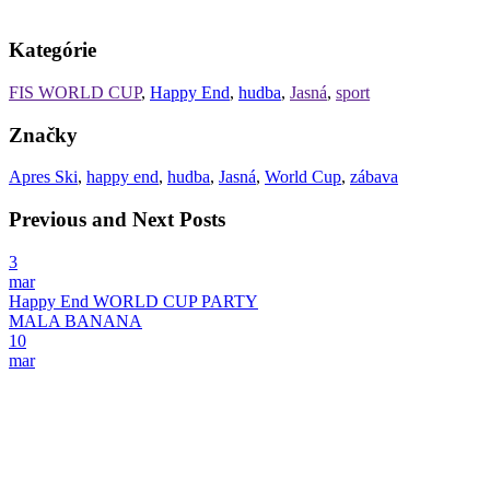
Kategórie
FIS WORLD CUP
,
Happy End
,
hudba
,
Jasná
,
sport
Značky
Apres Ski
,
happy end
,
hudba
,
Jasná
,
World Cup
,
zábava
Previous and Next Posts
3
mar
Happy End WORLD CUP PARTY
MALA BANANA
10
mar