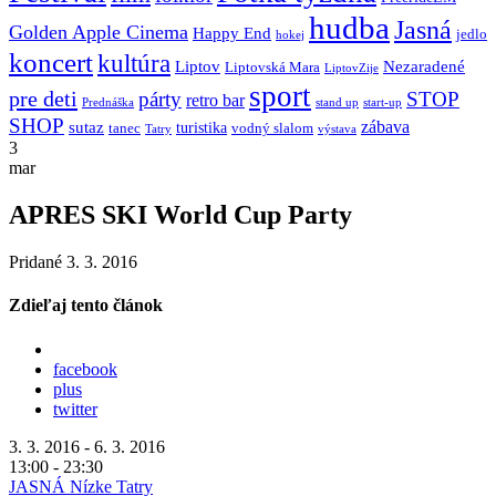
hudba
Jasná
Golden Apple Cinema
Happy End
jedlo
hokej
koncert
kultúra
Liptov
Nezaradené
Liptovská Mara
LiptovZije
sport
pre deti
párty
STOP
retro bar
stand up
Prednáška
start-up
SHOP
zábava
sutaz
turistika
tanec
vodný slalom
Tatry
výstava
3
mar
APRES SKI World Cup Party
Pridané 3. 3. 2016
Zdieľaj tento článok
facebook
plus
twitter
3. 3. 2016 - 6. 3. 2016
13:00 - 23:30
JASNÁ Nízke Tatry