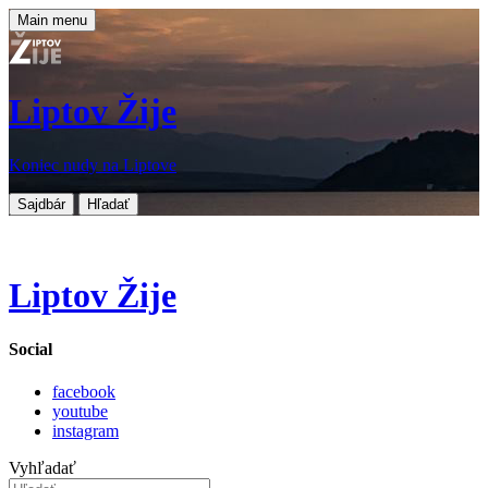
Main menu
Liptov Žije
Koniec nudy na Liptove
Sajdbár
Hľadať
Liptov Žije
Social
facebook
youtube
instagram
Vyhľadať