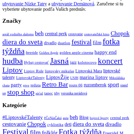
ubytovanie Nízke Tatry
a
ubytovanie Demänová
. Zaručene si tu
vyberiete ubytovanie podľa Vašich predstáv.
Značky
beh
Chopok
central perk
cestovanie
areál vodného slalomu
cestovateľské kino
fotka
diera do sveta
festival
film
divadlo
duatlon
týždňa
happy end
freeride
golden apple cinema
Golden Apple
Jasná
hudba
koncert
jazz
Hybaj cestovať
kolotocovo
Liptov
liptovské
Liptovská Mara
Liptov Ride
liptovsky mikulas
LiptovŽije
marina liptov
talenty
LiptovskéTalenty
LNJH
Mikulášska
Retro Bar
sport
party
ruzomberok
reduta
route 66
stand
chata
pivo
stop shop
tanec
up
trhy
veronika nerádová
súťaž
Kategórie
beh
#LiptovskéTalenty
Blog
central perk
#ČoNásČaká
auta
bojové športy
Chopok
cestovanie
diera do sveta
divadlo
deti
cyklistika
Festival
Fotka týždňa
film
folklór
FreerideLM