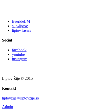
freerideLM
sup-liptov
liptov-lasers
Social
facebook
youtube
instagram
Liptov Žije © 2015
Kontakt
liptovzije@liptovzije.sk
Admin