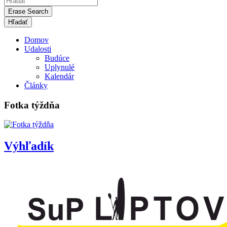
Erase Search
Domov
Udalosti
Budúce
Uplynulé
Kalendár
Články
Fotka týždňa
Výhľadík