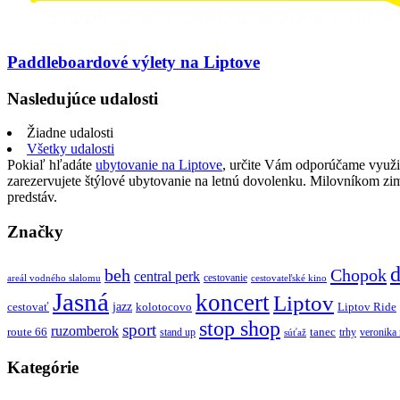
Paddleboardové výlety na Liptove
Nasledujúce udalosti
Žiadne udalosti
Všetky udalosti
Pokiaľ hľadáte
ubytovanie na Liptove
, určite Vám odporúčame využi
zarezervujete štýlové ubytovanie na letnú dovolenku. Milovníkom z
predstáv.
Značky
d
beh
Chopok
central perk
cestovanie
areál vodného slalomu
cestovateľské kino
Jasná
koncert
Liptov
jazz
cestovať
kolotocovo
Liptov Ride
stop shop
sport
ruzomberok
route 66
tanec
stand up
trhy
veronika
súťaž
Kategórie