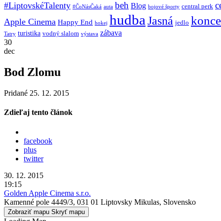
beh
c
#LiptovskéTalenty
Blog
central perk
#ČoNásČaká
auta
bojové športy
hudba
konce
Jasná
Apple Cinema
Happy End
jedlo
hokej
zábava
turistika
vodný slalom
Tatry
výstava
30
dec
Bod Zlomu
Pridané 25. 12. 2015
Zdieľaj tento článok
facebook
plus
twitter
30. 12. 2015
19:15
Golden Apple Cinema s.r.o.
Kamenné pole 4449/3, 031 01 Liptovsky Mikulas, Slovensko
Zobraziť mapu
Skryť mapu