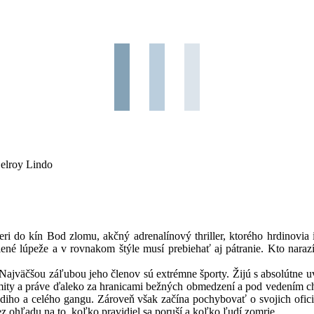
elroy Lindo
ri do kín Bod zlomu, akčný adrenalínový thriller, ktorého hrdinovi
lené lúpeže a v rovnakom štýle musí prebiehať aj pátranie. Kto naraz
gu. Najväčšou záľubou jeho členov sú extrémne športy. Žijú s absolút
 limity a práve ďaleko za hranicami bežných obmedzení a pod vedením
hdiho a celého gangu. Zároveň však začína pochybovať o svojich ofic
 ohľadu na to, koľko pravidiel sa poruší a koľko ľudí zomrie.