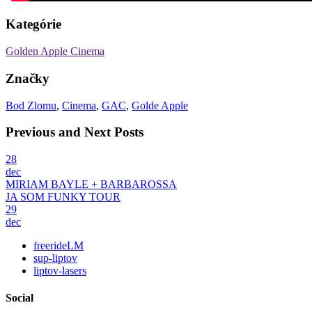
Kategórie
Golden Apple Cinema
Značky
Bod Zlomu
,
Cinema
,
GAC
,
Golde Apple
Previous and Next Posts
28
dec
MIRIAM BAYLE + BARBAROSSA
JA SOM FUNKY TOUR
29
dec
freerideLM
sup-liptov
liptov-lasers
Social