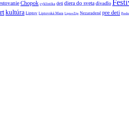
Festi
Chopok
estovanie
diera do sveta
divadlo
deti
cyklistika
rt
kultúra
pre deti
Liptov
Nezaradené
Liptovská Mara
LiptovZije
Predn