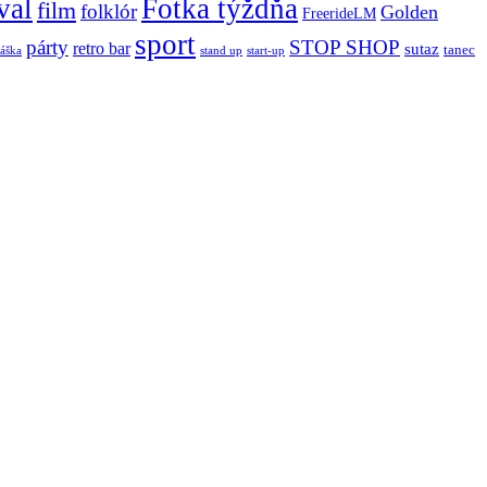
val
Fotka týždňa
film
folklór
Golden
FreerideLM
sport
párty
STOP SHOP
retro bar
sutaz
tanec
stand up
áška
start-up