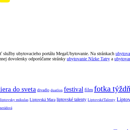
ť služby ubytovacieho portálu MegaUbytovanie. Na stránkach
ubytov
imnej dovolenky odporúčame stránky
ubytovanie Nízke Tatry
a
ubytova
fotka týžd
iera do sveta
festival
film
divadlo
duatlon
Lipto
liptovské talenty
Liptovská Mara
LiptovskéTalenty
liptovsky mikulas
 nerádová