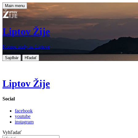
Main menu
Liptov Žije
Koniec nudy na Liptove
Sajdbár
Hľadať
Liptov Žije
Social
facebook
youtube
instagram
Vyhľadať