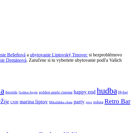
anie Bešeňová
a
ubytovanie Liptovský Trnovec
si bezproblémovo
nie Demänová
. Zaručene si tu vyberiete ubytovanie podľa Vašich
ňa
hudba
happy end
freeride
golden apple cinema
Hybaj
Golden Apple
Retro Bar
vŽije
marina liptov
party
reduta
LNJH
Mikulášska chata
pivo