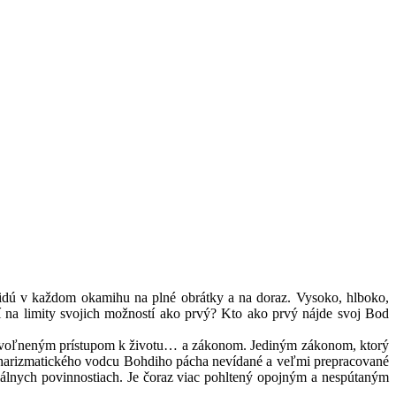
a idú v každom okamihu na plné obrátky a na doraz. Vysoko, hlboko,
í na limity svojich možností ako prvý? Kto ako prvý nájde svoj Bod
ne uvoľneným prístupom k životu… a zákonom. Jediným zákonom, ktorý
 charizmatického vodcu Bohdiho pácha nevídané a veľmi prepracované
iálnych povinnostiach. Je čoraz viac pohltený opojným a nespútaným