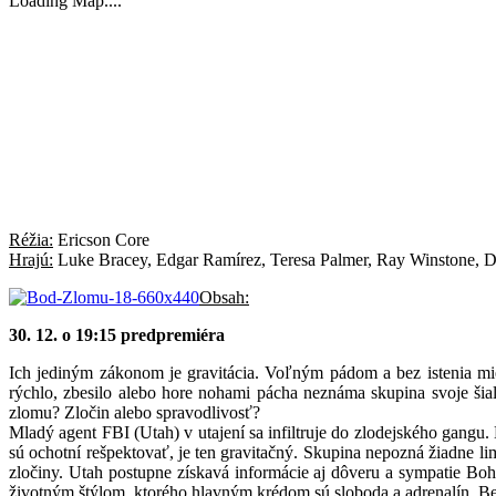
Loading Map....
Réžia:
Ericson Core
Hrajú:
Luke Bracey, Edgar Ramírez, Teresa Palmer, Ray Winstone, D
Obsah:
30. 12. o 19:15 predpremiéra
Ich jediným zákonom je gravitácia. Voľným pádom a bez istenia mie
rýchlo, zbesilo alebo hore nohami pácha neznáma skupina svoje šia
zlomu? Zločin alebo spravodlivosť?
Mladý agent FBI (Utah) v utajení sa infiltruje do zlodejského gan
sú ochotní rešpektovať, je ten gravitačný. Skupina nepozná žiadne
zločiny. Utah postupne získavá informácie aj dôveru a sympatie Bo
životným štýlom, ktorého hlavným krédom sú sloboda a adrenalín. Bez