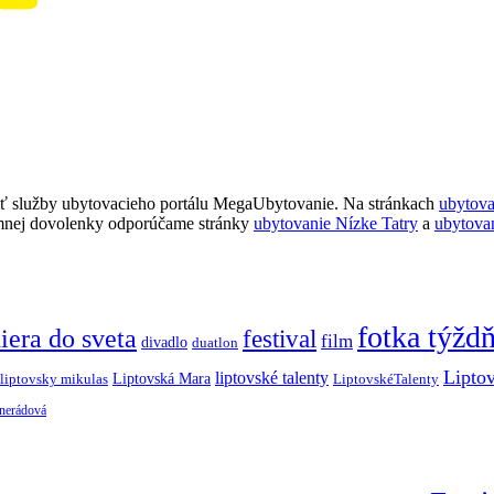
ť služby ubytovacieho portálu MegaUbytovanie. Na stránkach
ubytov
imnej dovolenky odporúčame stránky
ubytovanie Nízke Tatry
a
ubytova
fotka týžd
iera do sveta
festival
film
divadlo
duatlon
Lipto
liptovské talenty
Liptovská Mara
LiptovskéTalenty
liptovsky mikulas
 nerádová