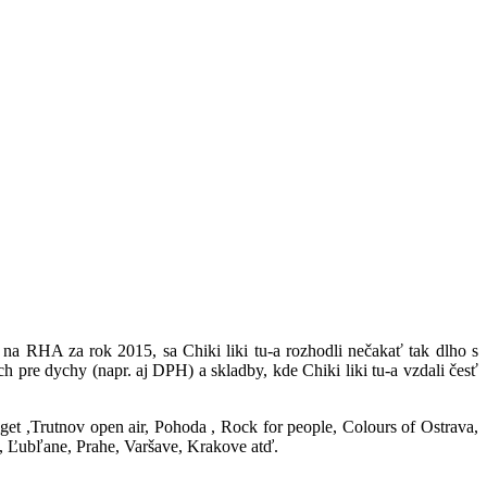
na RHA za rok 2015, sa Chiki liki tu-a rozhodli nečakať tak dlho s
h pre dychy (napr. aj DPH) a skladby, kde Chiki liki tu-a vzdali česť
get ,Trutnov open air, Pohoda , Rock for people, Colours of Ostrava,
e, Ľubľane, Prahe, Varšave, Krakove atď.