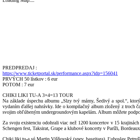
Loading Map....
PREDPREDAJ :
https://
www.ticketportal.sk/
performance.aspx?idp=156041
PRVÝCH 50 lístkov : 6 eur
POTOM : 7 eur
CHIKI LIKI TU-A 3×4=13 TOUR
Na základe úspechu albumu „Slzy tvý mámy, Šedivý a spol.“, ktorý 
vydaním ďalšej nahrávky. Ide o kompilačný album zložený z troch čast
svojim obľúbeným undergroundovým kapelám. Album môžete podpo
Za svoju existenciu odohrali viac než 1200 koncertov v 15 krajinách
Schengen fest, Taksirat, Grape a klubové koncerty v Paríži, Bordeau
Chiki liki tu-a sú Martin Višňovský (spev, basgitara), Ľuboslav Petruš