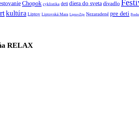
Festi
Chopok
estovanie
diera do sveta
divadlo
deti
cyklistika
rt
kultúra
pre deti
Liptov
Nezaradené
Liptovská Mara
LiptovZije
Predn
vňa RELAX