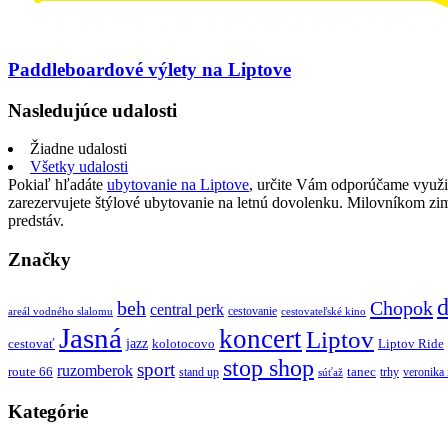
Paddleboardové výlety na Liptove
Nasledujúce udalosti
Žiadne udalosti
Všetky udalosti
Pokiaľ hľadáte
ubytovanie na Liptove
, určite Vám odporúčame využi
zarezervujete štýlové ubytovanie na letnú dovolenku. Milovníkom z
predstáv.
Značky
d
beh
Chopok
central perk
cestovanie
areál vodného slalomu
cestovateľské kino
Jasná
koncert
Liptov
jazz
cestovať
kolotocovo
Liptov Ride
stop shop
sport
ruzomberok
route 66
tanec
stand up
trhy
veronika
súťaž
Kategórie