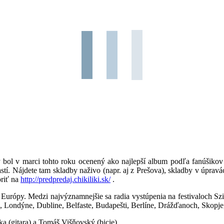
bol v marci tohto roku ocenený ako najlepší album podľa fanúšikov 
í. Nájdete tam skladby naživo (napr. aj z Prešova), skladby v úpravác
riť na
http://
predpredaj.chikiliki.sk/
.
 Európy. Medzi najvýznamnejšie sa radia vystúpenia na festivaloch Szi
x, Londýne, Dubline, Belfaste, Budapešti, Berlíne, Drážďanoch, Skopj
ka (gitara) a Tomáš Višňovský (bicie).