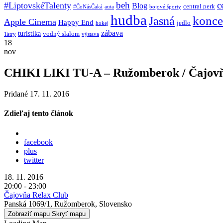
beh
c
#LiptovskéTalenty
Blog
central perk
#ČoNásČaká
auta
bojové športy
hudba
konce
Jasná
Apple Cinema
Happy End
jedlo
hokej
zábava
turistika
vodný slalom
Tatry
výstava
18
nov
CHIKI LIKI TU-A – Ružomberok / Čajo
Pridané 17. 11. 2016
Zdieľaj tento článok
facebook
plus
twitter
18. 11. 2016
20:00 - 23:00
Čajovňa Relax Club
Panská 1069/1, Ružomberok, Slovensko
Zobraziť mapu
Skryť mapu