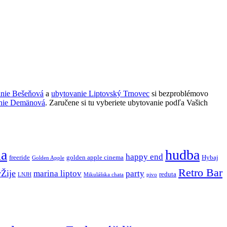
anie Bešeňová
a
ubytovanie Liptovský Trnovec
si bezproblémovo
nie Demänová
. Zaručene si tu vyberiete ubytovanie podľa Vašich
ňa
hudba
happy end
freeride
golden apple cinema
Hybaj
Golden Apple
Retro Bar
vŽije
marina liptov
party
reduta
LNJH
Mikulášska chata
pivo