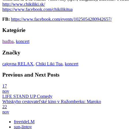
http://www.chikiliki.sk/
https://www.facebook.com/
chikilikitua
FB:
https://www.facebook.com/events/1025054280942657/
Kategórie
hudba
,
koncert
Značky
cajovna RELAX
,
Chiki Liki Tua
,
koncert
Previous and Next Posts
17
nov
LIFE STAND UP Comedy
Whiskyho cestovateľské kino v Ružomberku: Maroko
22
nov
freerideLM
sup-liptov