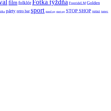
val
Fotka týždňa
film
folklór
Golden
FreerideLM
sport
párty
STOP SHOP
retro bar
sutaz
tanec
stand up
áška
start-up