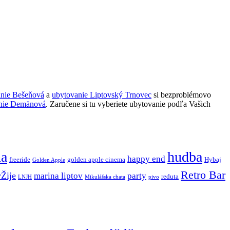
anie Bešeňová
a
ubytovanie Liptovský Trnovec
si bezproblémovo
nie Demänová
. Zaručene si tu vyberiete ubytovanie podľa Vašich
ňa
hudba
happy end
freeride
golden apple cinema
Hybaj
Golden Apple
Retro Bar
vŽije
marina liptov
party
reduta
LNJH
Mikulášska chata
pivo