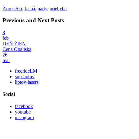
Apres Ski
,
Jasná
,
party
,
priehyba
Previous and Next Posts
8
feb
DEŇ ŽIEN
Cena Opaliska
26
mar
freerideLM
sup-liptov
liptov-lasers
Social
facebook
youtube
instagram