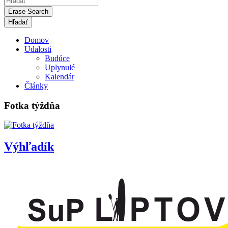
Erase Search
Domov
Udalosti
Budúce
Uplynulé
Kalendár
Články
Fotka týždňa
Výhľadík