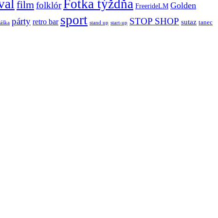
val
Fotka týždňa
film
folklór
Golden
FreerideLM
sport
párty
STOP SHOP
retro bar
sutaz
tanec
stand up
áška
start-up