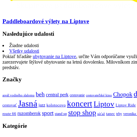
Paddleboardové výlety na Liptove
Nasledujúce udalosti
Žiadne udalosti
Všetky udalosti
Pokiaľ hľadáte
ubytovanie na Liptove
, určite Vám odporúčame využi
zarezervujete štýlové ubytovanie na letnú dovolenku. Milovníkom z
predstáv.
Značky
d
beh
Chopok
central perk
cestovanie
areál vodného slalomu
cestovateľské kino
Jasná
koncert
Liptov
jazz
cestovať
kolotocovo
Liptov Ride
stop shop
sport
ruzomberok
route 66
tanec
stand up
trhy
veronika
súťaž
Kategórie