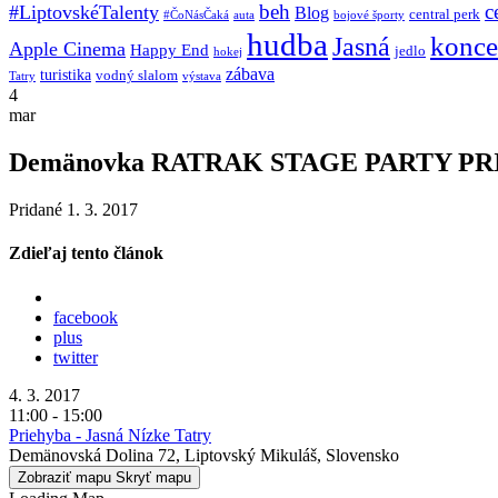
beh
c
#LiptovskéTalenty
Blog
central perk
#ČoNásČaká
auta
bojové športy
hudba
konce
Jasná
Apple Cinema
Happy End
jedlo
hokej
zábava
turistika
vodný slalom
Tatry
výstava
4
mar
Demänovka RATRAK STAGE PARTY P
Pridané 1. 3. 2017
Zdieľaj tento článok
facebook
plus
twitter
4. 3. 2017
11:00 - 15:00
Priehyba - Jasná Nízke Tatry
Demänovská Dolina 72, Liptovský Mikuláš, Slovensko
Zobraziť mapu
Skryť mapu