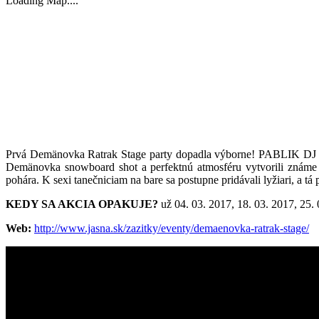
Loading Map....
Prvá Demänovka Ratrak Stage party dopadla výborne! PABLIK DJ a
Demänovka snowboard shot a perfektnú atmosféru vytvorili známe
pohára. K sexi tanečniciam na bare sa postupne pridávali lyžiari, a 
KEDY SA AKCIA OPAKUJE?
už 04. 03. 2017, 18. 03. 2017, 25.
Web:
http://www.jasna.sk/zazitky/eventy/demaenovka-ratrak-stage/