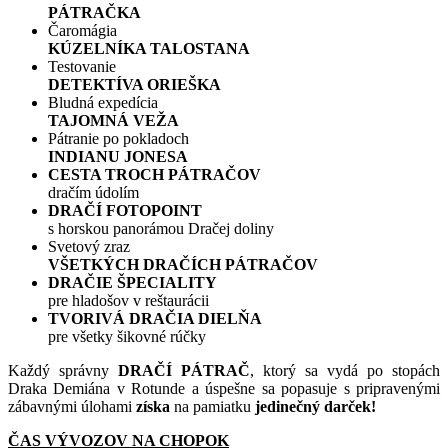
PÁTRAČKA
Čaromágia
KÚZELNÍKA TALOSTANA
Testovanie
DETEKTÍVA ORIEŠKA
Bludná expedícia
TAJOMNÁ VEŽA
Pátranie po pokladoch
INDIANU JONESA
CESTA TROCH PÁTRAČOV
dračím údolím
DRAČÍ FOTOPOINT
s horskou panorámou Dračej doliny
Svetový zraz
VŠETKÝCH DRAČÍCH PÁTRAČOV
DRAČIE ŠPECIALITY
pre hladošov v reštaurácii
TVORIVÁ DRAČIA DIELŇA
pre všetky šikovné rúčky
Každý správny
DRAČÍ PÁTRAČ
, ktorý sa vydá po stopách
Draka Demiána v Rotunde a úspešne sa popasuje s pripravenými
zábavnými úlohami
získa
na pamiatku
jedinečný darček!
ČAS VÝVOZOV NA CHOPOK