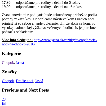
17.30
– odporúčame pre rodiny s deťmi do 6 rokov
19.00
– odporúčame pre rodiny s deťmi nad 6 rokov
Zvoz lanovkami z podujatia bude uskutočnený priebežne podľa
potreby zákazníkov. Odporúčame návštevníkom Dračích nocí
priniesť si zo sebou aj teplé oblečenie, tým že akcia sa koná vo
vysokej nadmorskej výške vo večerných hodinách, je potrebné
počítať s ochladením.
Viac info sleduj na:
http://www.jasna.sk/zazitky/eventy/dracie-
noci-na-chopku-2016/
Kategórie
Chopok
,
Jasná
Značky
Chopok
,
Dračie noci
,
Jasná
Previous and Next Posts
23
júl