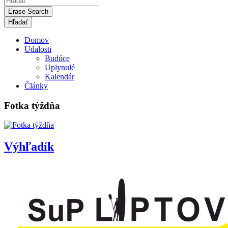
Erase Search
Domov
Udalosti
Budúce
Uplynulé
Kalendár
Články
Fotka týždňa
Výhľadík