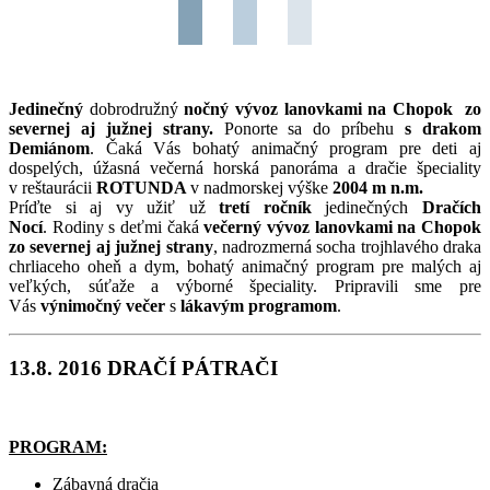
Jedinečný
dobrodružný
nočný vývoz lanovkami
na Chopok zo
severnej aj južnej strany.
Ponorte sa do príbehu
s drakom
Demiánom
. Čaká Vás bohatý animačný program pre deti aj
dospelých, úžasná večerná horská panoráma a dračie špeciality
v reštaurácii
ROTUNDA
v nadmorskej výške
2004 m n.m.
Príďte si aj vy užiť už
tretí ročník
jedinečných
Dračích
Nocí
. Rodiny s deťmi čaká
večerný vývoz lanovkami na Chopok
zo severnej aj južnej strany
, nadrozmerná socha trojhlavého draka
chrliaceho oheň a dym, bohatý animačný program pre malých aj
veľkých, súťaže a výborné špeciality. Pripravili sme pre
Vás
výnimočný večer
s
lákavým programom
.
13.8. 2016 DRAČÍ PÁTRAČI
PROGRAM:
Zábavná dračia