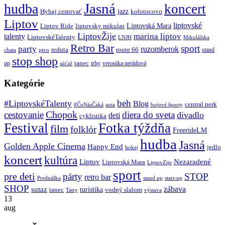
Jasná
hudba
koncert
jazz
Hybaj cestovať
kolotocovo
Liptov
liptovské
Liptovská Mara
Liptov Ride
liptovsky mikulas
LiptovŽije
marina liptov
talenty
LiptovskéTalenty
LNJH
Mikulášska
Retro Bar
sport
party
ruzomberok
reduta
route 66
stand
chata
pivo
stop shop
tanec
up
trhy
veronika nerádová
súťaž
Kategórie
beh
#LiptovskéTalenty
Blog
central perk
#ČoNásČaká
auta
bojové športy
Chopok
cestovanie
diera do sveta
divadlo
deti
cyklistika
Festival
Fotka týždňa
film
folklór
FreerideLM
hudba
Jasná
Golden Apple Cinema
Happy End
jedlo
hokej
koncert
kultúra
Liptov
Nezaradené
Liptovská Mara
LiptovZije
sport
pre deti
párty
STOP
retro bar
stand up
Prednáška
start-up
SHOP
zábava
sutaz
turistika
tanec
vodný slalom
Tatry
výstava
13
aug