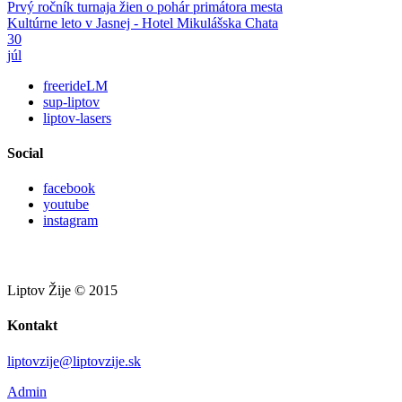
Prvý ročník turnaja žien o pohár primátora mesta
Kultúrne leto v Jasnej - Hotel Mikulášska Chata
30
júl
freerideLM
sup-liptov
liptov-lasers
Social
facebook
youtube
instagram
Liptov Žije © 2015
Kontakt
liptovzije@liptovzije.sk
Admin