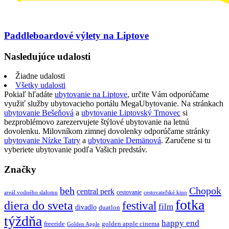
Paddleboardové výlety na Liptove
Nasledujúce udalosti
Žiadne udalosti
Všetky udalosti
Pokiaľ hľadáte
ubytovanie na Liptove
, určite Vám odporúčame
využiť služby ubytovacieho portálu MegaUbytovanie. Na stránkach
ubytovanie Bešeňová
a
ubytovanie Liptovský Trnovec
si
bezproblémovo zarezervujete štýlové ubytovanie na letnú
dovolenku. Milovníkom zimnej dovolenky odporúčame stránky
ubytovanie Nízke Tatry
a
ubytovanie Demänová
. Zaručene si tu
vyberiete ubytovanie podľa Vašich predstáv.
Značky
beh
Chopok
central perk
cestovanie
areál vodného slalomu
cestovateľské kino
fotka
diera do sveta
festival
film
divadlo
duatlon
týždňa
happy end
freeride
golden apple cinema
Golden Apple