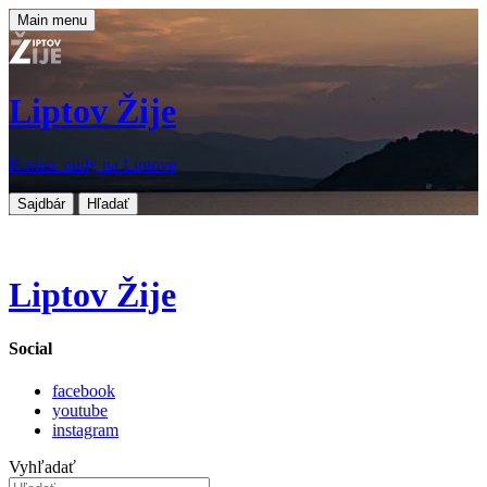
Main menu
Liptov Žije
Koniec nudy na Liptove
Sajdbár
Hľadať
Liptov Žije
Social
facebook
youtube
instagram
Vyhľadať