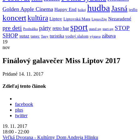
hudba
Jasná
Golden Apple Cinema
Happy End
jedlo
hokej
koncert
kultúra
Liptov
Nezaradené
Liptovská Mara
LiptovZije
sport
pre deti
párty
STOP
retro bar
stand up
Prednáška
start-up
SHOP
zábava
sutaz
turistika
tanec
vodný slalom
Tatry
výstava
19
nov
Finálový galavečer Miss Liptov 2017
Pridané 14. 11. 2017
Zdieľaj tento článok
facebook
plus
twitter
19. 11. 2017
18:00 - 22:00
Veľká Dvorana - Kultúrny Dom Andreja Hlinku