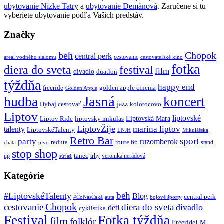
ubytovanie Nízke Tatry
a
ubytovanie Demänová
. Zaručene si tu
vyberiete ubytovanie podľa Vašich predstáv.
Značky
beh
Chopok
central perk
cestovanie
areál vodného slalomu
cestovateľské kino
fotka
diera do sveta
festival
film
divadlo
duatlon
týždňa
happy end
freeride
golden apple cinema
Golden Apple
Jasná
hudba
koncert
jazz
Hybaj cestovať
kolotocovo
Liptov
liptovské
Liptovská Mara
Liptov Ride
liptovsky mikulas
LiptovŽije
marina liptov
talenty
LiptovskéTalenty
LNJH
Mikulášska
Retro Bar
sport
party
ruzomberok
reduta
route 66
stand
chata
pivo
stop shop
tanec
up
trhy
veronika nerádová
súťaž
Kategórie
beh
#LiptovskéTalenty
Blog
central perk
#ČoNásČaká
auta
bojové športy
Chopok
cestovanie
diera do sveta
divadlo
deti
cyklistika
Festival
Fotka týždňa
film
folklór
FreerideLM