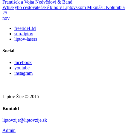
František a Vojta Nedvědovi & Band
Whiskyho cestovateľské kino v Liptovskom Mikuláši: Kolumbia
25
nov
freerideLM
sup-liptov
liptov-lasers
Social
facebook
youtube
instagram
Liptov Žije © 2015
Kontakt
liptovzije@liptovzije.sk
Admin