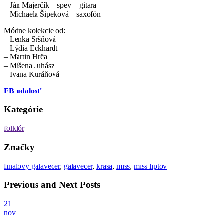
– Ján Majerčík – spev + gitara
– Michaela Šipeková – saxofón
Módne kolekcie od:
– Lenka Sršňová
– Lýdia Eckhardt
– Martin Hrča
– Mišena Juhász
– Ivana Kuráňová
FB udalosť
Kategórie
folklór
Značky
finalovy galavecer
,
galavecer
,
krasa
,
miss
,
miss liptov
Previous and Next Posts
21
nov