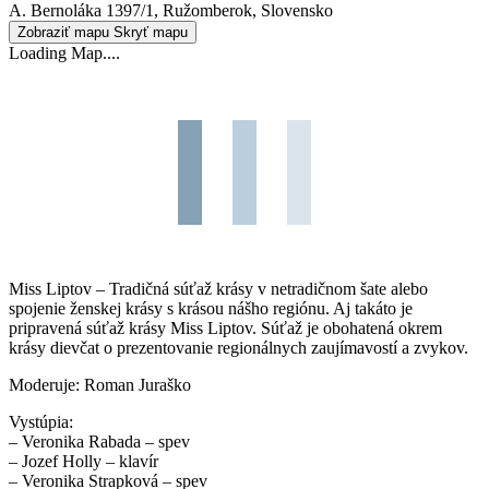
A. Bernoláka 1397/1, Ružomberok, Slovensko
Zobraziť mapu
Skryť mapu
Loading Map....
Miss Liptov – Tradičná súťaž krásy v netradičnom šate alebo
spojenie ženskej krásy s krásou nášho regiónu. Aj takáto je
pripravená súťaž krásy Miss Liptov. Súťaž je obohatená okrem
krásy dievčat o prezentovanie regionálnych zaujímavostí a zvykov.
Moderuje: Roman Juraško
Vystúpia:
– Veronika Rabada – spev
– Jozef Holly – klavír
– Veronika Strapková – spev