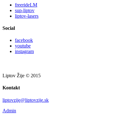
freerideLM
sup-liptov
liptov-lasers
Social
facebook
youtube
instagram
Liptov Žije © 2015
Kontakt
liptovzije@liptovzije.sk
Admin