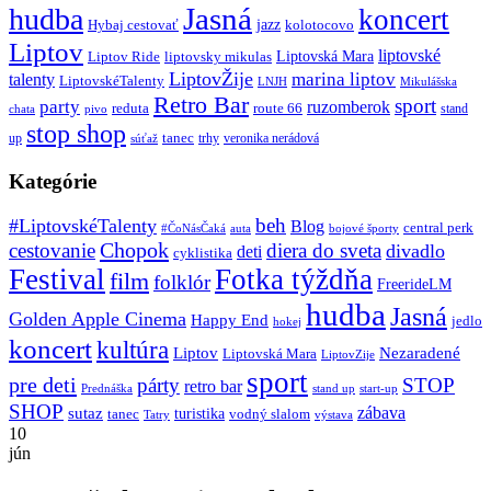
Jasná
hudba
koncert
jazz
Hybaj cestovať
kolotocovo
Liptov
liptovské
Liptovská Mara
Liptov Ride
liptovsky mikulas
LiptovŽije
marina liptov
talenty
LiptovskéTalenty
LNJH
Mikulášska
Retro Bar
sport
party
ruzomberok
reduta
route 66
stand
chata
pivo
stop shop
tanec
up
trhy
veronika nerádová
súťaž
Kategórie
beh
#LiptovskéTalenty
Blog
central perk
#ČoNásČaká
auta
bojové športy
Chopok
cestovanie
diera do sveta
divadlo
deti
cyklistika
Festival
Fotka týždňa
film
folklór
FreerideLM
hudba
Jasná
Golden Apple Cinema
Happy End
jedlo
hokej
koncert
kultúra
Liptov
Nezaradené
Liptovská Mara
LiptovZije
sport
pre deti
párty
STOP
retro bar
stand up
Prednáška
start-up
SHOP
zábava
sutaz
turistika
tanec
vodný slalom
Tatry
výstava
10
jún