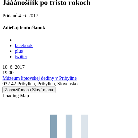
Jááánošííík po tristo rokoch
Pridané 4. 6. 2017
Zdieľaj tento článok
facebook
plus
twitter
10. 6. 2017
19:00
Múzeum liptovskej dediny v Pribyline
032 42 Pribylina, Pribylina, Slovensko
Zobraziť mapu
Skryť mapu
Loading Map....