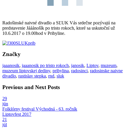
Radošinské naivné divadlo a SĽUK Vás srdečne pozývajú na
predstavenie Jááánošík po tristo rokoch, ktoré sa uskutoční už
10.6.2017 o 19.00hod v Pribyline.
Značky
jaaanosik
,
jaaanosik po tristo rokoch
,
janosik
,
Liptov
,
muzeum
,
muzeum liptovskej dediny
,
pribylina
,
radosinci
,
radosinske naivne
divadlo
,
rastislav stepka
,
rnd
,
sluk
Previous and Next Posts
29
jún
Folklórny festival Východná - 63. ročník
Liptovfest 2017
21
júl