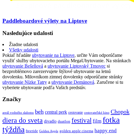
Paddleboardové výlety na Liptove
Nasledujúce udalosti
Žiadne udalosti
Všetky udalosti
Pokiaľ hľadáte
ubytovanie na Liptove
, určite Vám odporúčame
využiť služby ubytovacieho portálu MegaUbytovanie. Na stránkach
ubytovanie Bešeňová
a
ubytovanie Liptovský Trnovec
si
bezproblémovo zarezervujete štýlové ubytovanie na letnú
dovolenku. Milovníkom zimnej dovolenky odporúčame stránky
ubytovanie Nízke Tatry
a
ubytovanie Demänová
. Zaručene si tu
vyberiete ubytovanie podľa Vašich predstáv.
Značky
beh
Chopok
central perk
cestovanie
areál vodného slalomu
cestovateľské kino
fotka
diera do sveta
festival
film
divadlo
duatlon
týždňa
happy end
freeride
golden apple cinema
Golden Apple