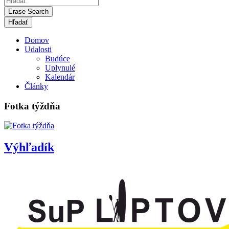
Erase Search
Domov
Udalosti
Budúce
Uplynulé
Kalendár
Články
Fotka týždňa
Výhľadík