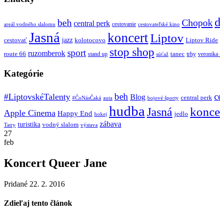
d
beh
Chopok
central perk
cestovanie
areál vodného slalomu
cestovateľské kino
Jasná
koncert
Liptov
jazz
cestovať
kolotocovo
Liptov Ride
stop shop
sport
ruzomberok
route 66
tanec
stand up
trhy
veronika
súťaž
Kategórie
beh
c
#LiptovskéTalenty
Blog
central perk
#ČoNásČaká
auta
bojové športy
hudba
konce
Jasná
Apple Cinema
Happy End
jedlo
hokej
zábava
turistika
vodný slalom
Tatry
výstava
27
feb
Koncert Queer Jane
Pridané 22. 2. 2016
Zdieľaj tento článok