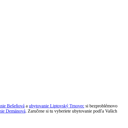
anie Bešeňová
a
ubytovanie Liptovský Trnovec
si bezproblémovo
nie Demänová
. Zaručene si tu vyberiete ubytovanie podľa Vašich