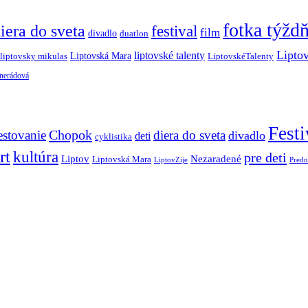
fotka týžd
iera do sveta
festival
film
divadlo
duatlon
Lipto
liptovské talenty
Liptovská Mara
LiptovskéTalenty
liptovsky mikulas
 nerádová
Festi
Chopok
estovanie
diera do sveta
divadlo
deti
cyklistika
rt
kultúra
pre deti
Liptov
Nezaradené
Liptovská Mara
LiptovZije
Predn