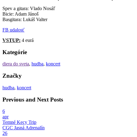
Spev a gitara: Vlado Nosáľ
Bicie: Adam Jánoš
Basgitara: Lukáš Valter
FB udalosť
VSTUP:
4 eurá
Kategórie
diera do sveta
,
hudba
,
koncert
Značky
hudba
,
koncert
Previous and Next Posts
6
apr
Temné Kecy Trip
CGC Jasná Adrenalín
26