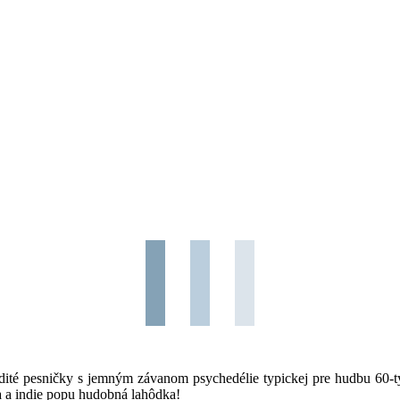
té pesničky s jemným závanom psychedélie typickej pre hudbu 60-tych
va a indie popu hudobná lahôdka!