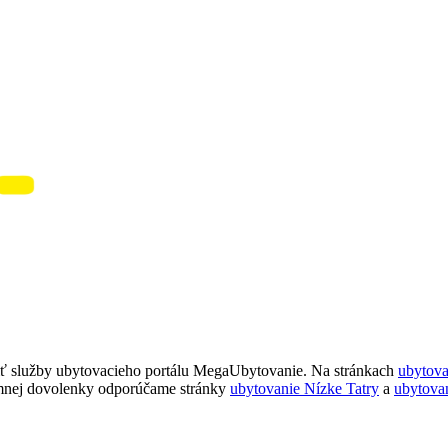
ť služby ubytovacieho portálu MegaUbytovanie. Na stránkach
ubytov
imnej dovolenky odporúčame stránky
ubytovanie Nízke Tatry
a
ubytova