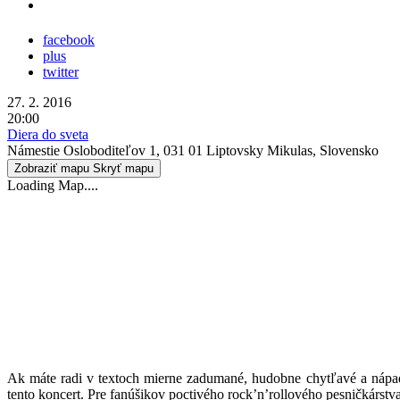
facebook
plus
twitter
27. 2. 2016
20:00
Diera do sveta
Námestie Osloboditeľov 1, 031 01 Liptovsky Mikulas, Slovensko
Zobraziť mapu
Skryť mapu
Loading Map....
Ak máte radi v textoch mierne zadumané, hudobne chytľavé a nápadi
tento koncert. Pre fanúšikov poctivého rock’n’rollového pesničkárst