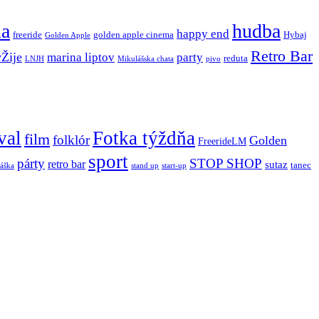
ňa
hudba
happy end
freeride
golden apple cinema
Hybaj
Golden Apple
Retro Bar
vŽije
marina liptov
party
reduta
LNJH
Mikulášska chata
pivo
val
Fotka týždňa
film
folklór
Golden
FreerideLM
sport
párty
STOP SHOP
retro bar
sutaz
tanec
stand up
áška
start-up