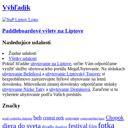
Výhľadík
Paddleboardové výlety na Liptove
Nasledujúce udalosti
Žiadne udalosti
Všetky udalosti
Pokiaľ hľadáte
ubytovanie na Liptove
, určite Vám odporúčame
využiť služby ubytovacieho portálu MegaUbytovanie. Na stránkach
ubytovanie Bešeňová
a
ubytovanie Liptovský Trnovec
si
bezproblémovo zarezervujete štýlové ubytovanie na letnú
dovolenku. Milovníkom zimnej dovolenky odporúčame stránky
ubytovanie Nízke Tatry
a
ubytovanie Demänová
. Zaručene si tu
vyberiete ubytovanie podľa Vašich predstáv.
Značky
beh
Chopok
central perk
cestovanie
areál vodného slalomu
cestovateľské kino
fotka
diera do sveta
festival
film
divadlo
duatlon