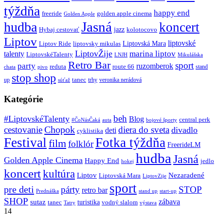
týždňa
happy end
freeride
golden apple cinema
Golden Apple
Jasná
hudba
koncert
jazz
Hybaj cestovať
kolotocovo
Liptov
liptovské
Liptovská Mara
Liptov Ride
liptovsky mikulas
LiptovŽije
marina liptov
talenty
LiptovskéTalenty
LNJH
Mikulášska
Retro Bar
sport
party
ruzomberok
reduta
route 66
stand
chata
pivo
stop shop
tanec
up
trhy
veronika nerádová
súťaž
Kategórie
beh
#LiptovskéTalenty
Blog
central perk
#ČoNásČaká
auta
bojové športy
Chopok
cestovanie
diera do sveta
divadlo
deti
cyklistika
Festival
Fotka týždňa
film
folklór
FreerideLM
hudba
Jasná
Golden Apple Cinema
Happy End
jedlo
hokej
koncert
kultúra
Liptov
Nezaradené
Liptovská Mara
LiptovZije
sport
pre deti
párty
STOP
retro bar
stand up
Prednáška
start-up
SHOP
zábava
sutaz
turistika
tanec
vodný slalom
Tatry
výstava
14