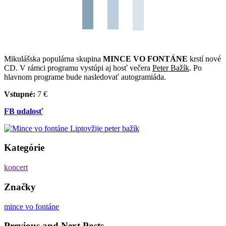
Mikulášska populárna skupina
MINCE VO FONTÁNE
krstí nové
CD. V rámci programu vystúpi aj hosť večera
Peter Bažík
. Po
hlavnom programe bude nasledovať autogramiáda.
Vstupné:
7 €
FB udalosť
Kategórie
koncert
Značky
mince vo fontáne
Previous and Next Posts