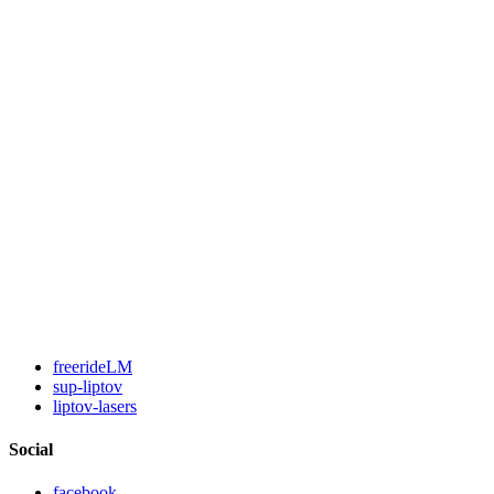
freerideLM
sup-liptov
liptov-lasers
Social
facebook