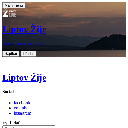
Main menu
Liptov Žije
Koniec nudy na Liptove
Sajdbár
Hľadať
Liptov Žije
Social
facebook
youtube
instagram
Vyhľadať