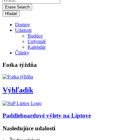
Erase Search
Domov
Udalosti
Budúce
Uplynulé
Kalendár
Články
Fotka týždňa
Výhľadík
Paddleboardové výlety na Liptove
Nasledujúce udalosti