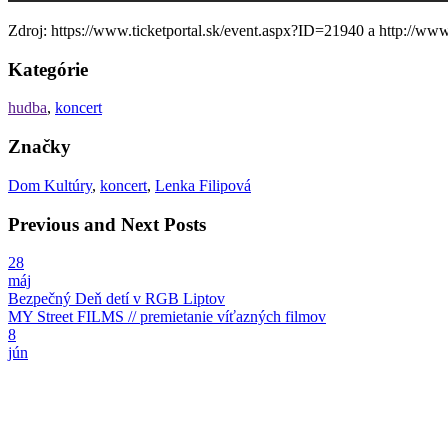
Zdroj: https://www.ticketportal.sk/event.aspx?ID=21940 a http://www.
Kategórie
hudba
,
koncert
Značky
Dom Kultúry
,
koncert
,
Lenka Filipová
Previous and Next Posts
28
máj
Bezpečný Deň detí v RGB Liptov
MY Street FILMS // premietanie víťazných filmov
8
jún