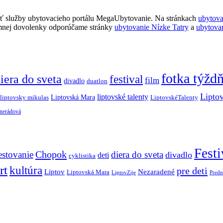
ť služby ubytovacieho portálu MegaUbytovanie. Na stránkach
ubytov
imnej dovolenky odporúčame stránky
ubytovanie Nízke Tatry
a
ubytova
fotka týžd
iera do sveta
festival
film
divadlo
duatlon
Lipto
liptovské talenty
Liptovská Mara
LiptovskéTalenty
liptovsky mikulas
 nerádová
Festi
Chopok
estovanie
diera do sveta
divadlo
deti
cyklistika
rt
kultúra
pre deti
Liptov
Nezaradené
Liptovská Mara
LiptovZije
Predn