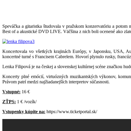
Speváčka a gitaristka študovala v pražskom konzervatóriu a potom 
Best of a akustické DVD LIVE. Väčšina z nich boli ocenené ako zlaté 
Koncertovala vo všetkých krajinách Európy, v Japonsku, USA, Au
koncertné turné s Francisem Cabrelem. Hovorí plynulo rusky, francúz
Lenka Filipová je na českej a slovenskej kultúrnej scéne značkou hudo
Koncerty plné emócií, virtuózných muzikantských výkonov, komunik
Právom patrí medzi najžiadanejších interpretov súčasnosti.
Vstupné:
16 €
ZŤPS:
1 € /vozík/
Vstupenky kúpite na:
https://www.ticketportal.sk/