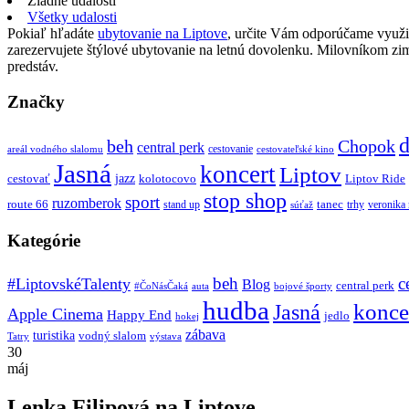
Žiadne udalosti
Všetky udalosti
Pokiaľ hľadáte
ubytovanie na Liptove
, určite Vám odporúčame využi
zarezervujete štýlové ubytovanie na letnú dovolenku. Milovníkom z
predstáv.
Značky
d
beh
Chopok
central perk
cestovanie
areál vodného slalomu
cestovateľské kino
Jasná
koncert
Liptov
jazz
cestovať
kolotocovo
Liptov Ride
stop shop
sport
ruzomberok
route 66
tanec
stand up
trhy
veronika
súťaž
Kategórie
beh
c
#LiptovskéTalenty
Blog
central perk
#ČoNásČaká
auta
bojové športy
hudba
konce
Jasná
Apple Cinema
Happy End
jedlo
hokej
zábava
turistika
vodný slalom
Tatry
výstava
30
máj
Lenka Filipová na Liptove