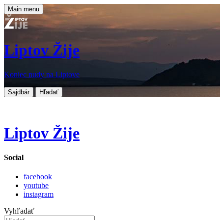
Main menu
Liptov Žije
Koniec nudy na Liptove
Sajdbár
Hľadať
Liptov Žije
Social
facebook
youtube
instagram
Vyhľadať