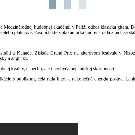
na Medzinárodnej hudobnej akadémii v Paríži odbor klasická gitara. D
alebo platinové. Pôsobí taktiež ako autorka hudby a rada z nich sa sta
strálii a Kanade. Získala Grand Prix na gitarovom festivale v Ni
sky a anglicky.
bnej kvality, úspechu, ale i neobyčajnej ľudskej skromnosti.
ácie s publikom, celá rada hitov a nekonečná energia posúva Lenku