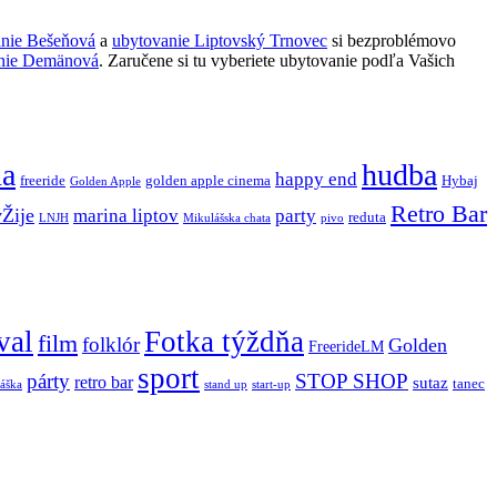
anie Bešeňová
a
ubytovanie Liptovský Trnovec
si bezproblémovo
nie Demänová
. Zaručene si tu vyberiete ubytovanie podľa Vašich
ňa
hudba
happy end
freeride
golden apple cinema
Hybaj
Golden Apple
Retro Bar
vŽije
marina liptov
party
reduta
LNJH
Mikulášska chata
pivo
val
Fotka týždňa
film
folklór
Golden
FreerideLM
sport
párty
STOP SHOP
retro bar
sutaz
tanec
stand up
áška
start-up