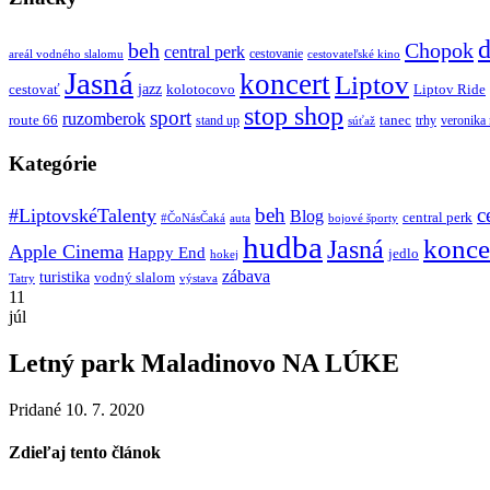
d
beh
Chopok
central perk
cestovanie
areál vodného slalomu
cestovateľské kino
Jasná
koncert
Liptov
jazz
cestovať
kolotocovo
Liptov Ride
stop shop
sport
ruzomberok
route 66
tanec
stand up
trhy
veronika
súťaž
Kategórie
beh
c
#LiptovskéTalenty
Blog
central perk
#ČoNásČaká
auta
bojové športy
hudba
konce
Jasná
Apple Cinema
Happy End
jedlo
hokej
zábava
turistika
vodný slalom
Tatry
výstava
11
júl
Letný park Maladinovo NA LÚKE
Pridané 10. 7. 2020
Zdieľaj tento článok