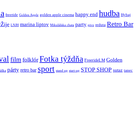
ňa
hudba
happy end
freeride
golden apple cinema
Hybaj
Golden Apple
Retro Bar
vŽije
marina liptov
party
reduta
LNJH
Mikulášska chata
pivo
val
Fotka týždňa
film
folklór
Golden
FreerideLM
sport
párty
STOP SHOP
retro bar
sutaz
tanec
stand up
áška
start-up