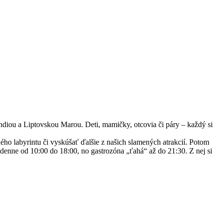
diou a Liptovskou Marou. Deti, mamičky, otcovia či páry – každý si
ého labyrintu či vyskúšať ďalšie z našich slamených atrakcií. Potom
ý denne od 10:00 do 18:00, no gastrozóna „ťahá“ až do 21:30. Z nej si