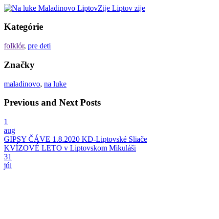
Kategórie
folklór
,
pre deti
Značky
maladinovo
,
na luke
Previous and Next Posts
1
aug
GIPSY ČÁVE 1.8.2020 KD-Liptovské Sliače
KVÍZOVÉ LETO v Liptovskom Mikuláši
31
júl