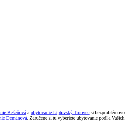
anie Bešeňová
a
ubytovanie Liptovský Trnovec
si bezproblémovo
nie Demänová
. Zaručene si tu vyberiete ubytovanie podľa Vašich