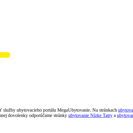
ť služby ubytovacieho portálu MegaUbytovanie. Na stránkach
ubytov
imnej dovolenky odporúčame stránky
ubytovanie Nízke Tatry
a
ubytova