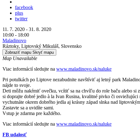
facebook
plus
twitter
11. 7. 2020 - 31. 8. 2020
10:00 - 18:00
Maladinovo
Ráztoky, Liptovský Mikuláš, Slovensko
Zobraziť mapu
Skryť mapu
Map Unavailable
Viac informácií sledujte na
www.maladinovo.sk/naluke
Pri potulkách po Liptove nezabudnite navštíviť aj letný park Malad
nájde to svoje.
Deti môžu nakŕmiť ovečku, vcítiť sa na chvíľu do role baču alebo si 
si doprajte dobré jedlo à la Ivan Rusina, kvalitné pivko či osviežujú
vychutnáte okrem dobrého jedla aj krásny západ slnka nad liptovským
Zastavte sa a uvidíte sami.
Vstup je zdarma pre každého.
Viac informácií sledujte na
www.maladinovo.sk/naluke
FB udalosť