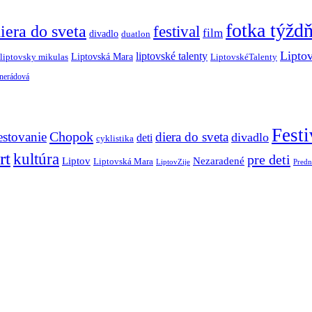
fotka týžd
iera do sveta
festival
film
divadlo
duatlon
Lipto
liptovské talenty
Liptovská Mara
LiptovskéTalenty
liptovsky mikulas
 nerádová
Festi
Chopok
estovanie
diera do sveta
divadlo
deti
cyklistika
rt
kultúra
pre deti
Liptov
Nezaradené
Liptovská Mara
LiptovZije
Predn