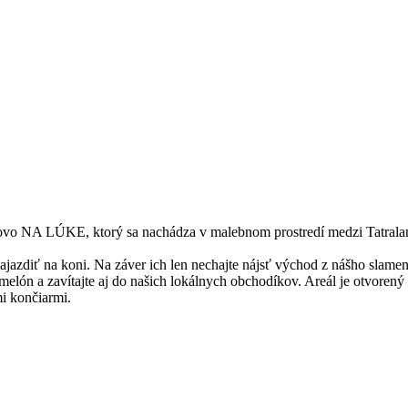
inovo NA LÚKE, ktorý sa nachádza v malebnom prostredí medzi Tatralan
zajazdiť na koni. Na záver ich len nechajte nájsť východ z nášho slamen
ci melón a zavítajte aj do našich lokálnych obchodíkov. Areál je otvoren
i končiarmi.