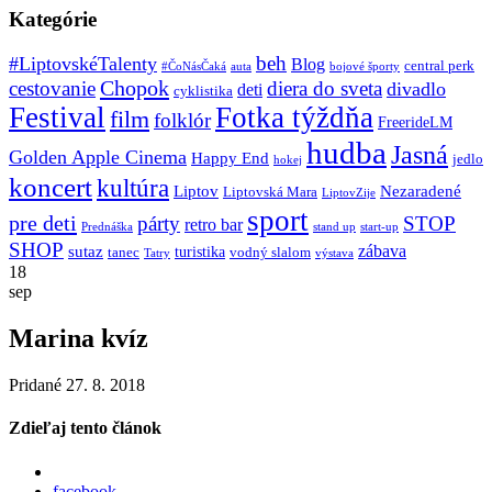
Kategórie
beh
#LiptovskéTalenty
Blog
central perk
#ČoNásČaká
auta
bojové športy
Chopok
cestovanie
diera do sveta
divadlo
deti
cyklistika
Festival
Fotka týždňa
film
folklór
FreerideLM
hudba
Jasná
Golden Apple Cinema
Happy End
jedlo
hokej
koncert
kultúra
Liptov
Nezaradené
Liptovská Mara
LiptovZije
sport
pre deti
párty
STOP
retro bar
stand up
Prednáška
start-up
SHOP
zábava
sutaz
turistika
tanec
vodný slalom
Tatry
výstava
18
sep
Marina kvíz
Pridané 27. 8. 2018
Zdieľaj tento článok
facebook