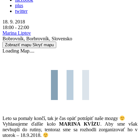
plus
twitter
18. 9. 2018
18:00 - 22:00
Marina Liptov
Bobrovník, Borbrovník, Slovensko
Zobraziť mapu
Skryť mapu
Loading Map....
Leto sa pomaly končí, tak je čas opäť potrápiť naše mozgy
Vyhlasujeme ďalšie kolo
MARINA KVÍZU
. Aby sme však
nevhupli do rutiny, tentoraz sme sa rozhodli zorganizovať ho v
utorok – 18.9.2018.