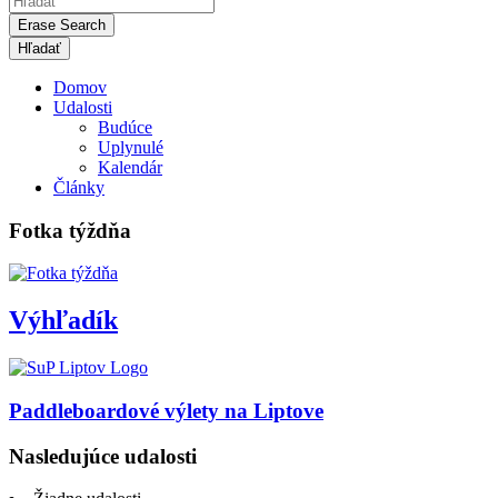
Erase Search
Domov
Udalosti
Budúce
Uplynulé
Kalendár
Články
Fotka týždňa
Výhľadík
Paddleboardové výlety na Liptove
Nasledujúce udalosti