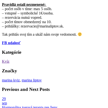
Pravidlá ostali nezmenené:
– počet osôb v tíme: max 5 osôb.
– vstupné – symbolické 1€/osoba.
– rezervácia nutná vopred.
– počet tímov obmedzený na 10.
– prihlášky: rezervacie@marinaliptov.sk.
Tak prihlás svoj tím a ukáž nám svoje vedomosti.
FB udalosť
Kategórie
Kvíz
Značky
marina kviz
,
marina liptov
Previous and Next Posts
29
sep
Hormonálna jogová terapia pre ženy