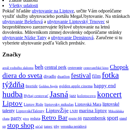
Žiadne udalosti
Všetky udalosti
Pokiaľ hľadáte
ubytovanie na Liptove
, určite Vám odporúčame
využiť služby ubytovacieho portálu MegaUbytovanie. Na stránkach
ubytovanie Bešeňová
a
ubytovanie Liptovský Trnovec
si
bezproblémovo zarezervujete štýlové ubytovanie na letnú
dovolenku. Milovníkom zimnej dovolenky odporúčame stránky
ubytovanie Nízke Tatry
a
ubytovanie Demänová
. Zaručene si tu
vyberiete ubytovanie podľa Vašich predstáv.
Značky
beh
Chopok
central perk
cestovanie
areál vodného slalomu
cestovateľské kino
fotka
diera do sveta
festival
film
divadlo
duatlon
týždňa
happy end
freeride
golden apple cinema
Golden Apple
Jasná
hudba
koncert
jazz
Hybaj cestovať
kolotocovo
Liptov
liptovské
Liptovská Mara
Liptov Ride
liptovsky mikulas
LiptovŽije
marina liptov
talenty
LiptovskéTalenty
LNJH
Mikulášska
Retro Bar
sport
party
ruzomberok
reduta
route 66
stand
chata
pivo
stop shop
tanec
up
trhy
veronika nerádová
súťaž