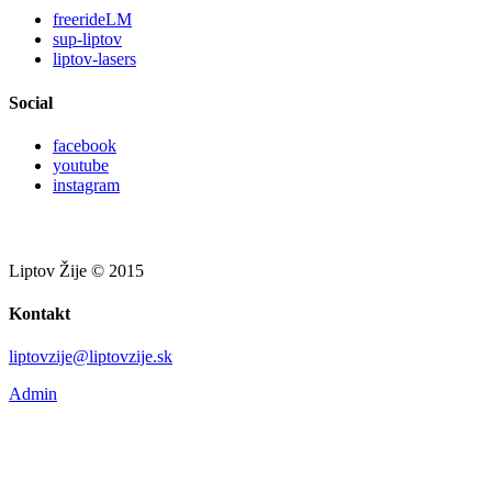
freerideLM
sup-liptov
liptov-lasers
Social
facebook
youtube
instagram
Liptov Žije © 2015
Kontakt
liptovzije@liptovzije.sk
Admin