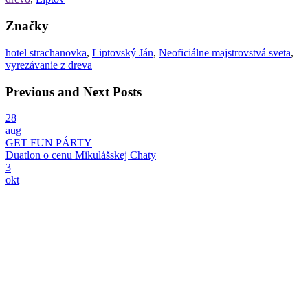
Značky
hotel strachanovka
,
Liptovský Ján
,
Neoficiálne majstrovstvá sveta
,
vyrezávanie z dreva
Previous and Next Posts
28
aug
GET FUN PÁRTY
Duatlon o cenu Mikulášskej Chaty
3
okt