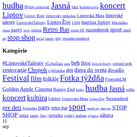
Jasná
hudba
koncert
jazz
Hybaj cestovať
kolotocovo
Liptov
liptovské
Liptovská Mara
Liptov Ride
liptovsky mikulas
LiptovŽije
marina liptov
talenty
LiptovskéTalenty
LNJH
Mikulášska
Retro Bar
sport
party
ruzomberok
reduta
route 66
stand
chata
pivo
stop shop
tanec
up
trhy
veronika nerádová
súťaž
Kategórie
beh
#LiptovskéTalenty
Blog
central perk
#ČoNásČaká
auta
bojové športy
Chopok
cestovanie
diera do sveta
divadlo
deti
cyklistika
Festival
Fotka týždňa
film
folklór
FreerideLM
hudba
Jasná
Golden Apple Cinema
Happy End
jedlo
hokej
koncert
kultúra
Liptov
Nezaradené
Liptovská Mara
LiptovZije
sport
pre deti
párty
STOP
retro bar
stand up
Prednáška
start-up
SHOP
zábava
sutaz
turistika
tanec
vodný slalom
Tatry
výstava
11
sep