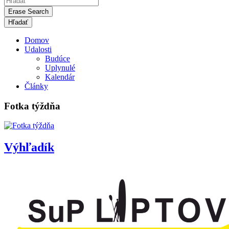
Erase Search
Domov
Udalosti
Budúce
Uplynulé
Kalendár
Články
Fotka týždňa
Výhľadík