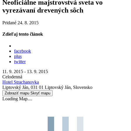
Neoficiálne majstrovstvá sveta vo
vyrezávaní drevených sôch
Pridané 24. 8. 2015
Zdieľaj tento článok
facebook
plus
twitter
11. 9. 2015 - 13. 9. 2015
Celodenná
Hotel Strachanovka
Liptovský Ján, 031 01 Liptovský Ján, Slovensko
Zobraziť mapu
Skryť mapu
Loading Map....