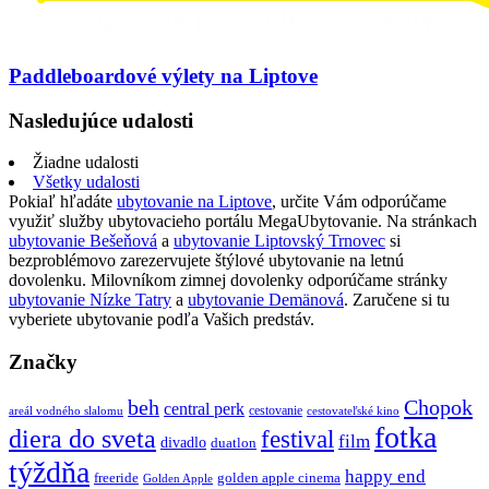
Paddleboardové výlety na Liptove
Nasledujúce udalosti
Žiadne udalosti
Všetky udalosti
Pokiaľ hľadáte
ubytovanie na Liptove
, určite Vám odporúčame
využiť služby ubytovacieho portálu MegaUbytovanie. Na stránkach
ubytovanie Bešeňová
a
ubytovanie Liptovský Trnovec
si
bezproblémovo zarezervujete štýlové ubytovanie na letnú
dovolenku. Milovníkom zimnej dovolenky odporúčame stránky
ubytovanie Nízke Tatry
a
ubytovanie Demänová
. Zaručene si tu
vyberiete ubytovanie podľa Vašich predstáv.
Značky
beh
Chopok
central perk
cestovanie
areál vodného slalomu
cestovateľské kino
fotka
diera do sveta
festival
film
divadlo
duatlon
týždňa
happy end
freeride
golden apple cinema
Golden Apple