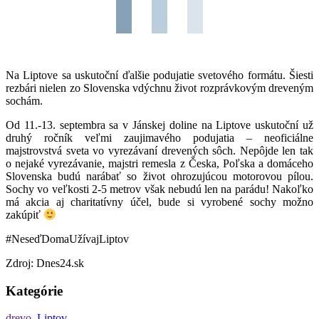
Na Liptove sa uskutoční ďalšie podujatie svetového formátu. Šiesti
rezbári nielen zo Slovenska vdýchnu život rozprávkovým dreveným
sochám.
Od 11.-13. septembra sa v Jánskej doline na Liptove uskutoční už
druhý ročník veľmi zaujimavého podujatia – neoficiálne
majstrovstvá sveta vo vyrezávaní drevených sôch. Nepôjde len tak
o nejaké vyrezávanie, majstri remesla z Česka, Poľska a domáceho
Slovenska budú narábať so život ohrozujúcou motorovou pílou.
Sochy vo veľkosti 2-5 metrov však nebudú len na parádu! Nakoľko
má akcia aj charitatívny účel, bude si vyrobené sochy možno
zakúpiť
#NeseďDomaUžívajLiptov
Zdroj: Dnes24.sk
Kategórie
drevo
,
Liptov