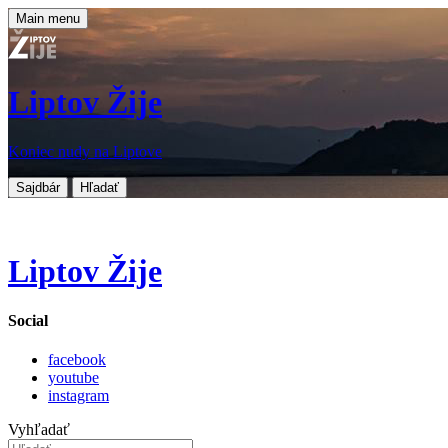
Main menu
Liptov Žije
Koniec nudy na Liptove
Sajdbár
Hľadať
Liptov Žije
Social
facebook
youtube
instagram
Vyhľadať