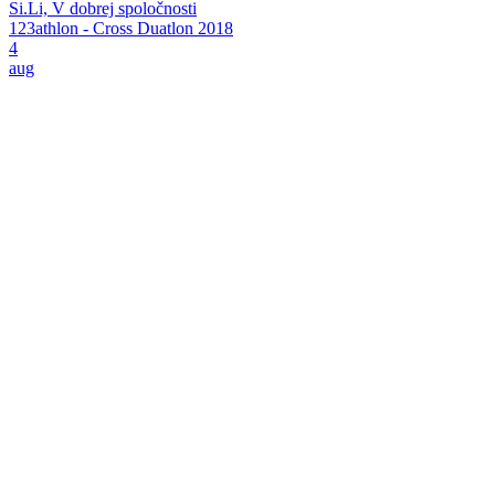
Si.Li, V dobrej spoločnosti
123athlon - Cross Duatlon 2018
4
aug