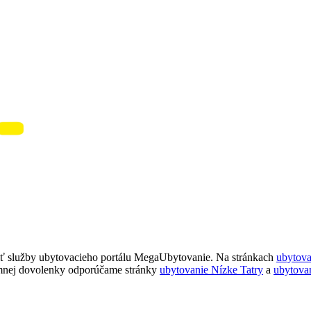
ť služby ubytovacieho portálu MegaUbytovanie. Na stránkach
ubytov
imnej dovolenky odporúčame stránky
ubytovanie Nízke Tatry
a
ubytova