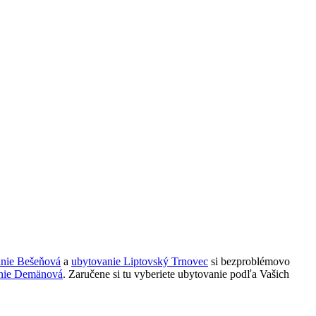
anie Bešeňová
a
ubytovanie Liptovský Trnovec
si bezproblémovo
nie Demänová
. Zaručene si tu vyberiete ubytovanie podľa Vašich