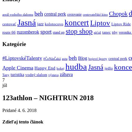
d
beh
Chopok
central perk
cestovanie
areál vodného slalomu
cestovateľské kino
Jasná
koncert
Liptov
jazz
cestovať
kolotocovo
Liptov Ride
stop shop
sport
ruzomberok
route 66
tanec
stand up
trhy
veronika
súťaž
Kategórie
beh
c
#LiptovskéTalenty
Blog
central perk
#ČoNásČaká
auta
bojové športy
hudba
konce
Jasná
Apple Cinema
Happy End
jedlo
hokej
zábava
turistika
vodný slalom
Tatry
výstava
7
júl
123athlon – NIGHTRUN 2018
Pridané 4. 6. 2018
Zdieľaj tento článok