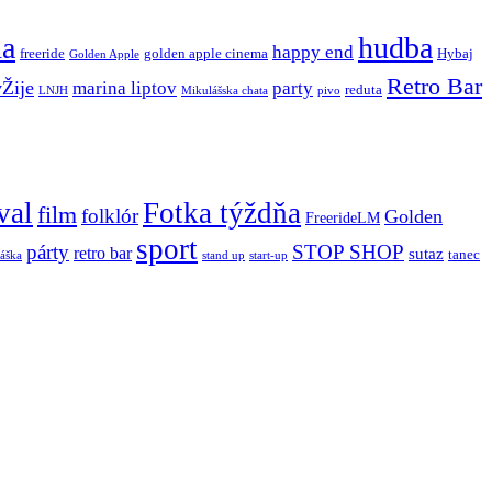
ňa
hudba
happy end
freeride
golden apple cinema
Hybaj
Golden Apple
Retro Bar
vŽije
marina liptov
party
reduta
LNJH
Mikulášska chata
pivo
val
Fotka týždňa
film
folklór
Golden
FreerideLM
sport
párty
STOP SHOP
retro bar
sutaz
tanec
stand up
áška
start-up