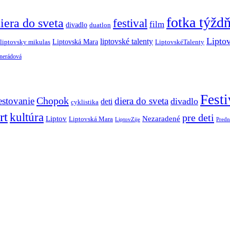
fotka týžd
iera do sveta
festival
film
divadlo
duatlon
Lipto
liptovské talenty
Liptovská Mara
LiptovskéTalenty
liptovsky mikulas
 nerádová
Festi
Chopok
estovanie
diera do sveta
divadlo
deti
cyklistika
rt
kultúra
pre deti
Liptov
Nezaradené
Liptovská Mara
LiptovZije
Predn