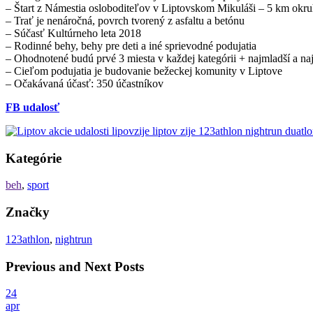
– Štart z Námestia osloboditeľov v Liptovskom Mikuláši – 5 km okr
– Trať je nenáročná, povrch tvorený z asfaltu a betónu
– Súčasť Kultúrneho leta 2018
– Rodinné behy, behy pre deti a iné sprievodné podujatia
– Ohodnotené budú prvé 3 miesta v každej kategórii + najmladší a najs
– Cieľom podujatia je budovanie bežeckej komunity v Liptove
– Očakávaná účasť: 350 účastníkov
FB udalosť
Kategórie
beh
,
sport
Značky
123athlon
,
nightrun
Previous and Next Posts
24
apr