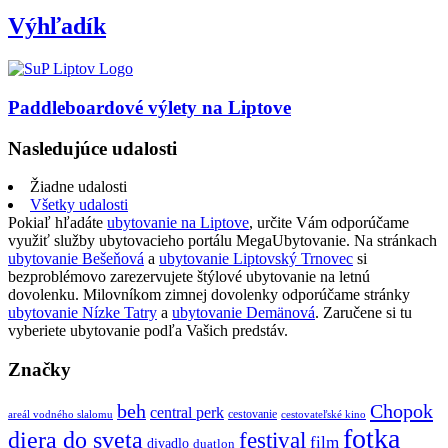
Výhľadík
Paddleboardové výlety na Liptove
Nasledujúce udalosti
Žiadne udalosti
Všetky udalosti
Pokiaľ hľadáte
ubytovanie na Liptove
, určite Vám odporúčame
využiť služby ubytovacieho portálu MegaUbytovanie. Na stránkach
ubytovanie Bešeňová
a
ubytovanie Liptovský Trnovec
si
bezproblémovo zarezervujete štýlové ubytovanie na letnú
dovolenku. Milovníkom zimnej dovolenky odporúčame stránky
ubytovanie Nízke Tatry
a
ubytovanie Demänová
. Zaručene si tu
vyberiete ubytovanie podľa Vašich predstáv.
Značky
beh
Chopok
central perk
cestovanie
areál vodného slalomu
cestovateľské kino
fotka
diera do sveta
festival
film
divadlo
duatlon