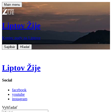
Main menu
Liptov Žije
Koniec nudy na Liptove
Sajdbár
Hľadať
Liptov Žije
Social
facebook
youtube
instagram
Vyhľadať