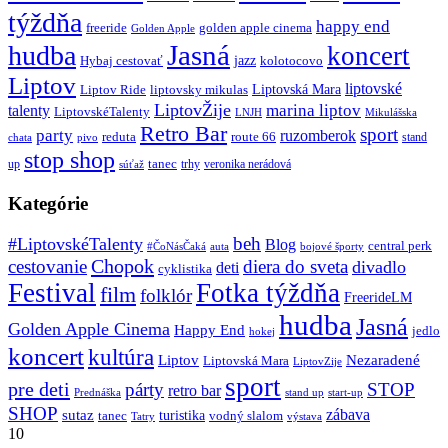
týždňa
happy end
freeride
golden apple cinema
Golden Apple
Jasná
hudba
koncert
jazz
Hybaj cestovať
kolotocovo
Liptov
liptovské
Liptovská Mara
Liptov Ride
liptovsky mikulas
LiptovŽije
marina liptov
talenty
LiptovskéTalenty
LNJH
Mikulášska
Retro Bar
sport
party
ruzomberok
reduta
route 66
stand
chata
pivo
stop shop
tanec
up
trhy
veronika nerádová
súťaž
Kategórie
beh
#LiptovskéTalenty
Blog
central perk
#ČoNásČaká
auta
bojové športy
Chopok
cestovanie
diera do sveta
divadlo
deti
cyklistika
Festival
Fotka týždňa
film
folklór
FreerideLM
hudba
Jasná
Golden Apple Cinema
Happy End
jedlo
hokej
koncert
kultúra
Liptov
Nezaradené
Liptovská Mara
LiptovZije
sport
pre deti
párty
STOP
retro bar
stand up
Prednáška
start-up
SHOP
zábava
sutaz
turistika
tanec
vodný slalom
Tatry
výstava
10