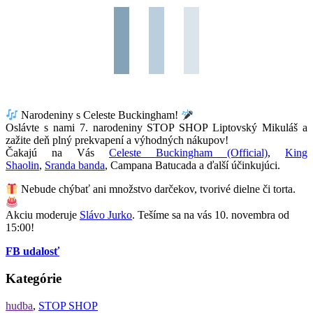
Narodeniny s Celeste Buckingham!
Oslávte s nami 7. narodeniny STOP SHOP Liptovský Mikuláš a
zažite deň plný prekvapení a výhodných nákupov!
Čakajú na Vás
Celeste Buckingham (Official)
,
King
Shaolin
,
Sranda banda
, Campana Batucada a ďalší účinkujúci.
Nebude chýbať ani množstvo darčekov, tvorivé dielne či torta.
Akciu moderuje
Slávo Jurko
. Tešíme sa na vás 10. novembra od
15:00!
FB udalosť
Kategórie
hudba
,
STOP SHOP