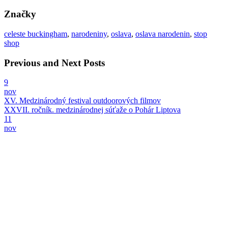
Značky
celeste buckingham
,
narodeniny
,
oslava
,
oslava narodenin
,
stop
shop
Previous and Next Posts
9
nov
XV. Medzinárodný festival outdoorových filmov
XXVII. ročník. medzinárodnej súťaže o Pohár Liptova
11
nov