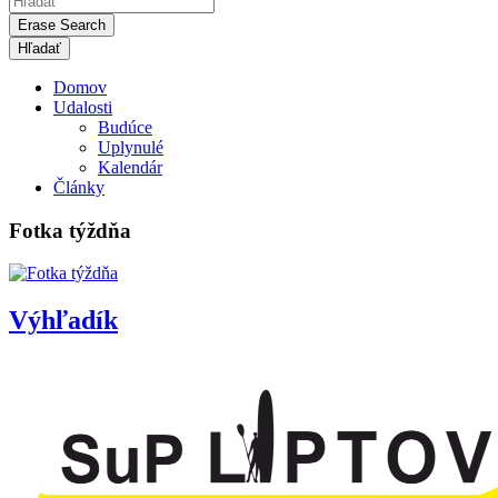
Erase Search
Domov
Udalosti
Budúce
Uplynulé
Kalendár
Články
Fotka týždňa
Výhľadík