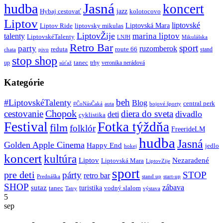
Jasná
hudba
koncert
jazz
Hybaj cestovať
kolotocovo
Liptov
liptovské
Liptovská Mara
Liptov Ride
liptovsky mikulas
LiptovŽije
marina liptov
talenty
LiptovskéTalenty
LNJH
Mikulášska
Retro Bar
sport
party
ruzomberok
reduta
route 66
stand
chata
pivo
stop shop
tanec
up
trhy
veronika nerádová
súťaž
Kategórie
beh
#LiptovskéTalenty
Blog
central perk
#ČoNásČaká
auta
bojové športy
Chopok
cestovanie
diera do sveta
divadlo
deti
cyklistika
Festival
Fotka týždňa
film
folklór
FreerideLM
hudba
Jasná
Golden Apple Cinema
Happy End
jedlo
hokej
koncert
kultúra
Liptov
Nezaradené
Liptovská Mara
LiptovZije
sport
pre deti
párty
STOP
retro bar
stand up
Prednáška
start-up
SHOP
zábava
sutaz
turistika
tanec
vodný slalom
Tatry
výstava
5
sep