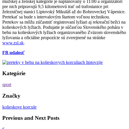
mužskej a ženskej kategórie je naplánovaný o 11:00 a organizátori
pre nich pripravujú 9,5 kilometrovú trať od trafostanice pri
železničnej stanici Liptovský Mikuláš až do Bobroveckej Vápenice.
Pretekať sa bude s intervalovým štartom voľnou technikou.
Pretekov sa môžu zúčastniť registrovaní lyžiari aj rekreační bežci na
kolieskových lyžiach. Podujatie je súčasťou Slovenského pohára v
behu na kolieskových lyžiach organizovaného Zväzom slovenského
lyžovania a oficiálne propozície sú zverejnené na stránke
www.zsl.sk
.
FB udalosť
Kategórie
sport
Značky
kolieskove korcule
Previous and Next Posts