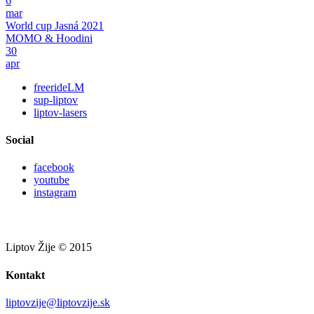
6
mar
World cup Jasná 2021
MOMO & Hoodini
30
apr
freerideLM
sup-liptov
liptov-lasers
Social
facebook
youtube
instagram
Liptov Žije © 2015
Kontakt
liptovzije@liptovzije.sk