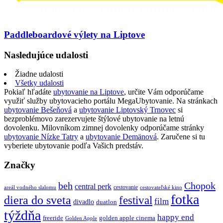
Paddleboardové výlety na Liptove
Nasledujúce udalosti
Žiadne udalosti
Všetky udalosti
Pokiaľ hľadáte
ubytovanie na Liptove
, určite Vám odporúčame
využiť služby ubytovacieho portálu MegaUbytovanie. Na stránkach
ubytovanie Bešeňová
a
ubytovanie Liptovský Trnovec
si
bezproblémovo zarezervujete štýlové ubytovanie na letnú
dovolenku. Milovníkom zimnej dovolenky odporúčame stránky
ubytovanie Nízke Tatry
a
ubytovanie Demänová
. Zaručene si tu
vyberiete ubytovanie podľa Vašich predstáv.
Značky
beh
Chopok
central perk
cestovanie
areál vodného slalomu
cestovateľské kino
fotka
diera do sveta
festival
film
divadlo
duatlon
týždňa
happy end
freeride
golden apple cinema
Golden Apple