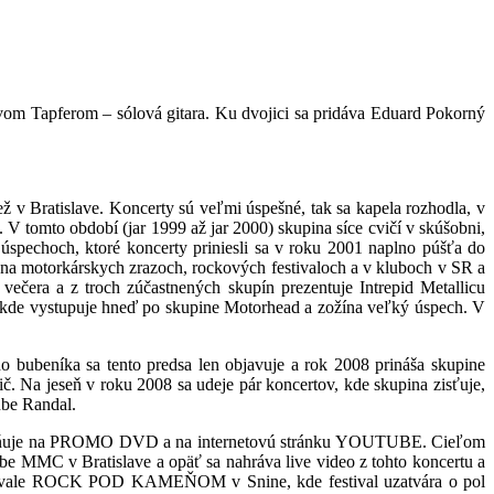
lavom Tapferom – sólová gitara. Ku dvojici sa pridáva Eduard Pokorný
 v Bratislave. Koncerty sú veľmi úspešné, tak sa kapela rozhodla, v
 V tomto období (jar 1999 až jar 2000) skupina síce cvičí v skúšobni,
úspechoch, ktoré koncerty priniesli sa v roku 2001 naplno púšťa do
 na motorkárskych zrazoch, rockových festivaloch a v kluboch v SR a
večera a z troch zúčastnených skupín prezentuje Intrepid Metallicu
, kde vystupuje hneď po skupine Motorhead a zožína veľký úspech. V
bubeníka sa tento predsa len objavuje a rok 2008 prináša skupine
ič. Na jeseň v roku 2008 sa udeje pár koncertov, kde skupina zisťuje,
ube Randal.
miestňuje na PROMO DVD a na internetovú stránku YOUTUBE. Cieľom
e MMC v Bratislave a opäť sa nahráva live video z tohto koncertu a
estivale ROCK POD KAMEŇOM v Snine, kde festival uzatvára o pol