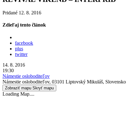
Pridané 12. 8. 2016
Zdieľaj tento článok
facebook
plus
twitter
14. 8. 2016
19:30
Námestie osloboditeľov
Námestie osloboditeľov, 03101 Liptovský Mikuláš, Slovensko
Zobraziť mapu
Skryť mapu
Loading Map....