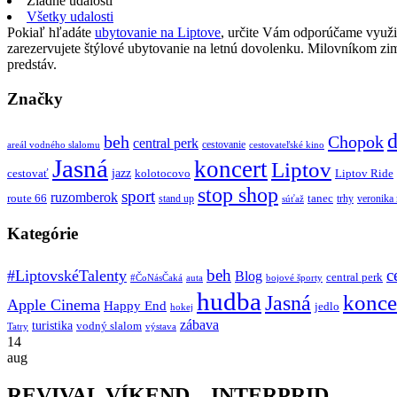
Žiadne udalosti
Všetky udalosti
Pokiaľ hľadáte
ubytovanie na Liptove
, určite Vám odporúčame využi
zarezervujete štýlové ubytovanie na letnú dovolenku. Milovníkom z
predstáv.
Značky
d
beh
Chopok
central perk
cestovanie
areál vodného slalomu
cestovateľské kino
Jasná
koncert
Liptov
jazz
cestovať
kolotocovo
Liptov Ride
stop shop
sport
ruzomberok
route 66
tanec
stand up
trhy
veronika
súťaž
Kategórie
beh
c
#LiptovskéTalenty
Blog
central perk
#ČoNásČaká
auta
bojové športy
hudba
konce
Jasná
Apple Cinema
Happy End
jedlo
hokej
zábava
turistika
vodný slalom
Tatry
výstava
14
aug
REVIVAL VÍKEND – INTERPRID