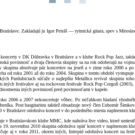
Bratislave. Zakladajú ju Igor Petráš — rytmická gitara, spev s Miros
 koncerty v DK Dúbravka v Bratislave a v klube Rock Pop Jazz, taktiež
nská povinnosť a dvaja členovia skupiny sa na rok odoberajú na vojnu.
by skupina absolvuje pár koncertov na jeseň a v zime roku 2000 a po 
ieha od roku 2001 až do roku 2004. Skupina v tomto období vystupuje
ch Pardubiciach súťaže o najlepšiu Metallica revival skupinu toho 
rem iných festivalov aj na rockovom festivale Rock Pop Corgoň (2003)
nostnenia iných povinností pred povinnosťami v kapele.
roku 2006 a 2007 nekoncertuje vôbec. Po neľahkom hladaní vhodného 
ubeníka. Post basgitaristu taktiež obsadzuje nový člen Ľubomír Šimkov
009 v Bratislave odohráva koncert v do posledného miesta naplnenom kl
upuje v Bratislavskom klube MMC, kde nahráva live video, ktoré u
 a 19. novembra 2010 skupina odohráva opäť koncert v naplnenom klub
čuje aj v roku 2011, okrem iných, Intrepid odohráva koncert na f