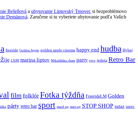
anie Bešeňová
a
ubytovanie Liptovský Trnovec
si bezproblémovo
nie Demänová
. Zaručene si tu vyberiete ubytovanie podľa Vašich
ňa
hudba
happy end
freeride
golden apple cinema
Hybaj
Golden Apple
Retro Bar
vŽije
marina liptov
party
reduta
LNJH
Mikulášska chata
pivo
val
Fotka týždňa
film
folklór
Golden
FreerideLM
sport
párty
STOP SHOP
retro bar
sutaz
tanec
stand up
áška
start-up