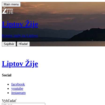
Main menu
Liptov Žije
Koniec nudy na Liptove
Sajdbár
Hľadať
Liptov Žije
Social
facebook
youtube
instagram
Vyhľadať