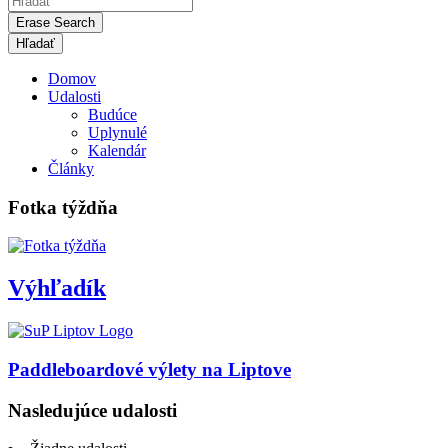
Erase Search
Domov
Udalosti
Budúce
Uplynulé
Kalendár
Články
Fotka týždňa
Výhľadík
Paddleboardové výlety na Liptove
Nasledujúce udalosti