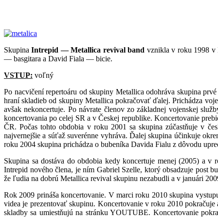
Skupina
Intrepid — Metallica revival band
vznikla v roku 1998 v 
— basgitara a David Fiala — bicie.
VSTUP:
voľný
Po nacvičení repertoáru od skupiny Metallica odohráva skupina prvé
hraní skladieb od skupiny Metallica pokračovať ďalej. Prichádza voje
avšak nekoncertuje. Po návrate členov zo základnej vojenskej služ
koncertovania po celej SR a v Českej republike. Koncertovanie preb
ČR. Počas tohto obdobia v roku 2001 sa skupina zúčastňuje v český
najvernejšie a súťaž suverénne vyhráva. Ďalej skupina účinkuje ok
roku 2004 skupina prichádza o bubeníka Davida Fialu z dôvodu upred
Skupina sa dostáva do obdobia kedy koncertuje menej (2005) a v 
Intrepid nového člena, je ním Gabriel Szelle, ktorý obsadzuje post b
že ľudia na dobrú Metallica revival skupinu nezabudli a v januári 2
Rok 2009 prináša koncertovanie. V marci roku 2010 skupina vyst
videa je prezentovať skupinu. Koncertovanie v roku 2010 pokračuje
skladby sa umiestňujú na stránku YOUTUBE. Koncertovanie pokra