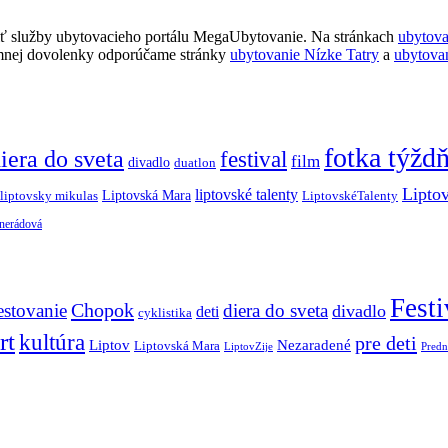
ť služby ubytovacieho portálu MegaUbytovanie. Na stránkach
ubytov
imnej dovolenky odporúčame stránky
ubytovanie Nízke Tatry
a
ubytova
fotka týžd
iera do sveta
festival
film
divadlo
duatlon
Lipto
liptovské talenty
Liptovská Mara
LiptovskéTalenty
liptovsky mikulas
 nerádová
Festi
Chopok
estovanie
diera do sveta
divadlo
deti
cyklistika
rt
kultúra
pre deti
Liptov
Nezaradené
Liptovská Mara
LiptovZije
Predn