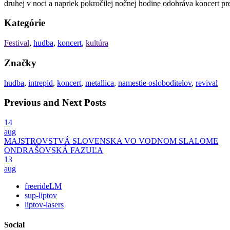
druhej v noci a napriek pokročilej nočnej hodine odohráva koncert 
Kategórie
Festival
,
hudba
,
koncert
,
kultúra
Značky
hudba
,
intrepid
,
koncert
,
metallica
,
namestie osloboditelov
,
revival
Previous and Next Posts
14
aug
MAJSTROVSTVÁ SLOVENSKA VO VODNOM SLALOME
ONDRAŠOVSKÁ FAZUĽA
13
aug
freerideLM
sup-liptov
liptov-lasers
Social