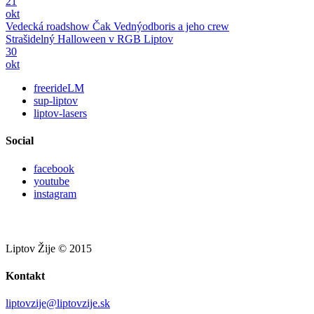
21
okt
Vedecká roadshow Čak Vednýodboris a jeho crew
Strašidelný Halloween v RGB Liptov
30
okt
freerideLM
sup-liptov
liptov-lasers
Social
facebook
youtube
instagram
Liptov Žije © 2015
Kontakt
liptovzije@liptovzije.sk