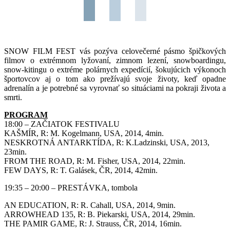
SNOW FILM FEST vás pozýva celovečerné pásmo špičkových
filmov o extrémnom lyžovaní, zimnom lezení, snowboardingu,
snow-kitingu o extréme polárnych expedícií, šokujúcich výkonoch
športovcov aj o tom ako prežívajú svoje životy, keď opadne
adrenalín a je potrebné sa vyrovnať so situáciami na pokraji života a
smrti.
PROGRAM
18:00 – ZAČIATOK FESTIVALU
KAŠMÍR, R: M. Kogelmann, USA, 2014, 4min.
NESKROTNÁ ANTARKTÍDA, R: K.Ladzinski, USA, 2013,
23min.
FROM THE ROAD, R: M. Fisher, USA, 2014, 22min.
FEW DAYS, R: T. Galásek, ČR, 2014, 42min.
19:35 – 20:00 – PRESTÁVKA, tombola
AN EDUCATION, R: R. Cahall, USA, 2014, 9min.
ARROWHEAD 135, R: B. Piekarski, USA, 2014, 29min.
THE PAMIR GAME, R: J. Strauss, ČR, 2014, 16min.