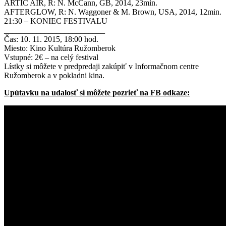
ARTIC AIR, R: N. McCann, GB, 2014, 23min.
AFTERGLOW, R: N. Waggoner & M. Brown, USA, 2014, 12min.
21:30 – KONIEC FESTIVALU
_________________________
Čas: 10. 11. 2015, 18:00 hod.
Miesto: Kino Kultúra Ružomberok
Vstupné: 2€ – na celý festival
Lístky si môžete v predpredaji zakúpiť v Informačnom centre
Ružomberok a v pokladni kina.
Upútavku na udalosť si môžete pozrieť na FB odkaze: