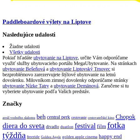
Paddleboardové výlety na Liptove
Nasledujúce udalosti
Žiadne udalosti
Všetky udalosti
Pokiaľ hľadáte
ubytovanie na Liptove
, určite Vám odporúčame
využiť služby ubytovacieho portálu MegaUbytovanie. Na stránkach
ubytovanie Bešeňová
a
ubytovanie Liptovský Trnovec
si
bezproblémovo zarezervujete štýlové ubytovanie na letnú
dovolenku. Milovníkom zimnej dovolenky odporúčame stránky
ubytovanie Nízke Tatry
a
ubytovanie Demänová
. Zaručene si tu
vyberiete ubytovanie podľa Vašich predstáv.
Značky
beh
Chopok
central perk
cestovanie
areál vodného slalomu
cestovateľské kino
fotka
diera do sveta
festival
film
divadlo
duatlon
týždňa
happy end
freeride
golden apple cinema
Golden Apple