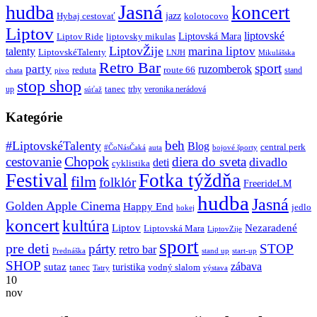
Jasná
hudba
koncert
jazz
Hybaj cestovať
kolotocovo
Liptov
liptovské
Liptovská Mara
Liptov Ride
liptovsky mikulas
LiptovŽije
marina liptov
talenty
LiptovskéTalenty
LNJH
Mikulášska
Retro Bar
sport
party
ruzomberok
reduta
route 66
stand
chata
pivo
stop shop
tanec
up
trhy
veronika nerádová
súťaž
Kategórie
beh
#LiptovskéTalenty
Blog
central perk
#ČoNásČaká
auta
bojové športy
Chopok
cestovanie
diera do sveta
divadlo
deti
cyklistika
Festival
Fotka týždňa
film
folklór
FreerideLM
hudba
Jasná
Golden Apple Cinema
Happy End
jedlo
hokej
koncert
kultúra
Liptov
Nezaradené
Liptovská Mara
LiptovZije
sport
pre deti
párty
STOP
retro bar
stand up
Prednáška
start-up
SHOP
zábava
sutaz
turistika
tanec
vodný slalom
Tatry
výstava
10
nov