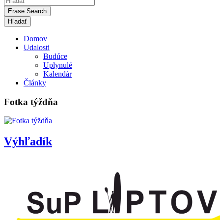
Erase Search
Domov
Udalosti
Budúce
Uplynulé
Kalendár
Články
Fotka týždňa
Výhľadík