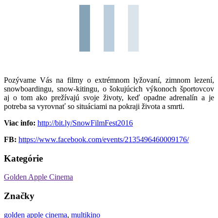
Pozývame Vás na filmy o extrémnom lyžovaní, zimnom lezení,
snowboardingu, snow-kitingu, o šokujúcich výkonoch športovcov
aj o tom ako prežívajú svoje životy, keď opadne adrenalín a je
potreba sa vyrovnať so situáciami na pokraji života a smrti.
Viac info:
http://bit.ly/
SnowFilmFest2016
FB:
https://www.facebook.com/events/2135496460009176/
Kategórie
Golden Apple Cinema
Značky
golden apple cinema
,
multikino