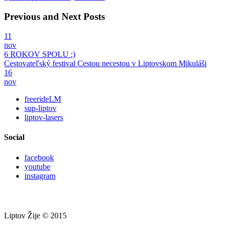
Previous and Next Posts
11
nov
6 ROKOV SPOLU :)
Cestovateľský festival Cestou necestou v Liptovskom Mikuláši
16
nov
freerideLM
sup-liptov
liptov-lasers
Social
facebook
youtube
instagram
Liptov Žije © 2015