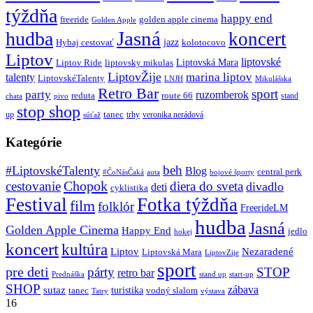
týždňa
happy end
freeride
golden apple cinema
Golden Apple
Jasná
hudba
koncert
jazz
Hybaj cestovať
kolotocovo
Liptov
liptovské
Liptovská Mara
Liptov Ride
liptovsky mikulas
LiptovŽije
marina liptov
talenty
LiptovskéTalenty
LNJH
Mikulášska
Retro Bar
sport
party
ruzomberok
reduta
route 66
stand
chata
pivo
stop shop
tanec
up
trhy
veronika nerádová
súťaž
Kategórie
beh
#LiptovskéTalenty
Blog
central perk
#ČoNásČaká
auta
bojové športy
Chopok
cestovanie
diera do sveta
divadlo
deti
cyklistika
Festival
Fotka týždňa
film
folklór
FreerideLM
hudba
Jasná
Golden Apple Cinema
Happy End
jedlo
hokej
koncert
kultúra
Liptov
Nezaradené
Liptovská Mara
LiptovZije
sport
pre deti
párty
STOP
retro bar
stand up
Prednáška
start-up
SHOP
zábava
sutaz
turistika
tanec
vodný slalom
Tatry
výstava
16