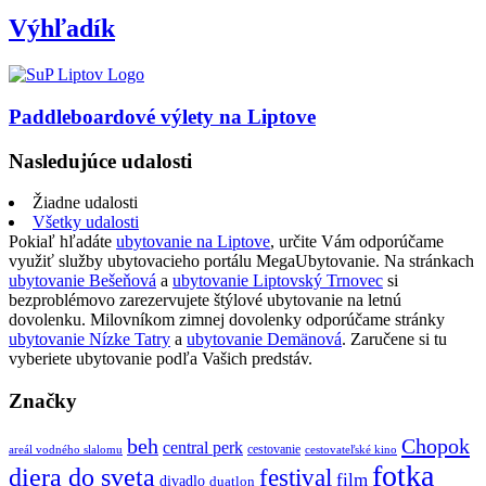
Výhľadík
Paddleboardové výlety na Liptove
Nasledujúce udalosti
Žiadne udalosti
Všetky udalosti
Pokiaľ hľadáte
ubytovanie na Liptove
, určite Vám odporúčame
využiť služby ubytovacieho portálu MegaUbytovanie. Na stránkach
ubytovanie Bešeňová
a
ubytovanie Liptovský Trnovec
si
bezproblémovo zarezervujete štýlové ubytovanie na letnú
dovolenku. Milovníkom zimnej dovolenky odporúčame stránky
ubytovanie Nízke Tatry
a
ubytovanie Demänová
. Zaručene si tu
vyberiete ubytovanie podľa Vašich predstáv.
Značky
beh
Chopok
central perk
cestovanie
areál vodného slalomu
cestovateľské kino
fotka
diera do sveta
festival
film
divadlo
duatlon