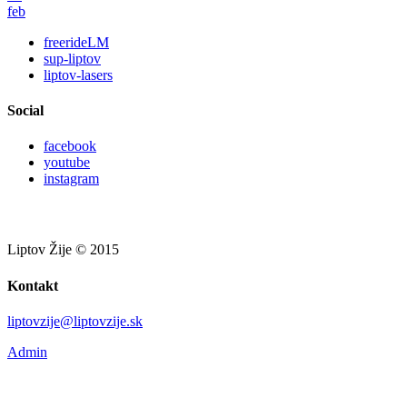
feb
freerideLM
sup-liptov
liptov-lasers
Social
facebook
youtube
instagram
Liptov Žije © 2015
Kontakt
liptovzije@liptovzije.sk
Admin