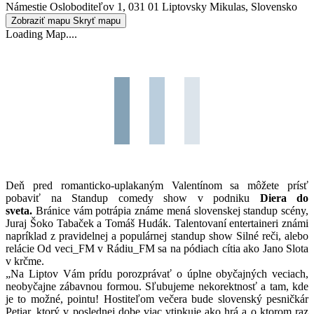
Námestie Osloboditeľov 1, 031 01 Liptovsky Mikulas, Slovensko
Zobraziť mapu
Skryť mapu
Loading Map....
Deň pred romanticko-uplakaným Valentínom sa môžete prísť
pobaviť na Standup comedy show v podniku
Diera do
sveta.
Bránice vám potrápia známe mená slovenskej standup scény,
Juraj Šoko Tabaček a Tomáš Hudák. Talentovaní entertaineri známi
napríklad z pravidelnej a populárnej standup show Silné reči, alebo
relácie Od veci_FM v Rádiu_FM sa na pódiach cítia ako Jano Slota
v krčme.
„Na Liptov Vám prídu porozprávať o úplne obyčajných veciach,
neobyčajne zábavnou formou. Sľubujeme nekorektnosť a tam, kde
je to možné, pointu! Hostiteľom večera bude slovenský pesničkár
Petiar, ktorý v poslednej dobe viac vtipkuje ako hrá a o ktorom raz