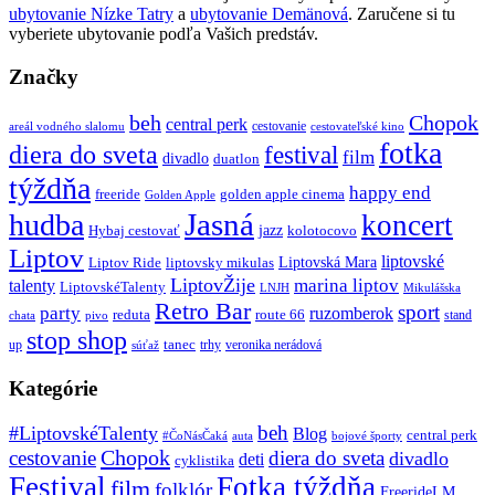
ubytovanie Nízke Tatry
a
ubytovanie Demänová
. Zaručene si tu
vyberiete ubytovanie podľa Vašich predstáv.
Značky
beh
Chopok
central perk
cestovanie
areál vodného slalomu
cestovateľské kino
fotka
diera do sveta
festival
film
divadlo
duatlon
týždňa
happy end
freeride
golden apple cinema
Golden Apple
Jasná
hudba
koncert
jazz
Hybaj cestovať
kolotocovo
Liptov
liptovské
Liptovská Mara
Liptov Ride
liptovsky mikulas
LiptovŽije
marina liptov
talenty
LiptovskéTalenty
LNJH
Mikulášska
Retro Bar
sport
party
ruzomberok
reduta
route 66
stand
chata
pivo
stop shop
tanec
up
trhy
veronika nerádová
súťaž
Kategórie
beh
#LiptovskéTalenty
Blog
central perk
#ČoNásČaká
auta
bojové športy
Chopok
cestovanie
diera do sveta
divadlo
deti
cyklistika
Festival
Fotka týždňa
film
folklór
FreerideLM