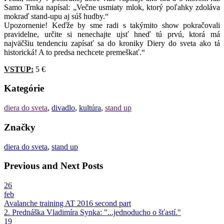
Samo Trnka napísal: „Večne usmiaty mlok, ktorý poľahky zdoláva
mokraď stand-upu aj súš hudby.“
Upozornenie! Keďže by sme radi s takýmito show pokračovali
pravidelne, určite si nenechajte ujsť hneď tú prvú, ktorá má
najväčšiu tendenciu zapísať sa do kroniky Diery do sveta ako tá
historická! A to predsa nechcete premeškať.“
VSTUP:
5 €
Kategórie
diera do sveta
,
divadlo
,
kultúra
,
stand up
Značky
diera do sveta
,
stand up
Previous and Next Posts
26
feb
Avalanche training AT 2016 second part
2. Prednáška Vladimíra Synka: "...jednoducho o šťastí."
19