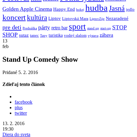
hudba
Jasná
Golden Apple Cinema
Happy End
jedlo
hokej
koncert
kultúra
Liptov
Nezaradené
Liptovská Mara
LiptovZije
sport
pre deti
párty
STOP
retro bar
stand up
Prednáška
start-up
SHOP
zábava
sutaz
turistika
tanec
vodný slalom
Tatry
výstava
13
feb
Stand Up Comedy Show
Pridané 5. 2. 2016
Zdieľaj tento článok
facebook
plus
twitter
13. 2. 2016
19:30
Diera do sveta