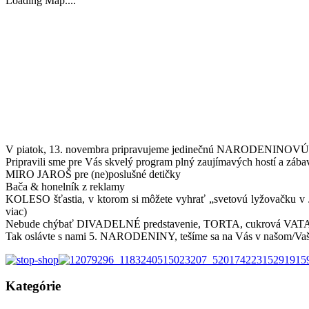
Loading Map....
V piatok, 13. novembra pripravujeme jedinečnú NARODENINOVÚ osla
Pripravili sme pre Vás skvelý program plný zaujímavých hostí a zába
MIRO JAROŠ pre (ne)poslušné detičky
Bača & honelník z reklamy
KOLESO šťastia, v ktorom si môžete vyhrať „svetovú lyžovačku v J
viac)
Nebude chýbať DIVADELNÉ predstavenie, TORTA, cukrová VATA, o
Tak oslávte s nami 5. NARODENINY, tešíme sa na Vás v našom/Vaš
Kategórie