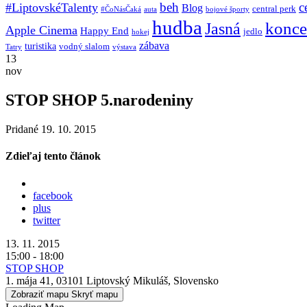
beh
c
#LiptovskéTalenty
Blog
central perk
#ČoNásČaká
auta
bojové športy
hudba
konce
Jasná
Apple Cinema
Happy End
jedlo
hokej
zábava
turistika
vodný slalom
Tatry
výstava
13
nov
STOP SHOP 5.narodeniny
Pridané 19. 10. 2015
Zdieľaj tento článok
facebook
plus
twitter
13. 11. 2015
15:00 - 18:00
STOP SHOP
1. mája 41, 03101 Liptovský Mikuláš, Slovensko
Zobraziť mapu
Skryť mapu