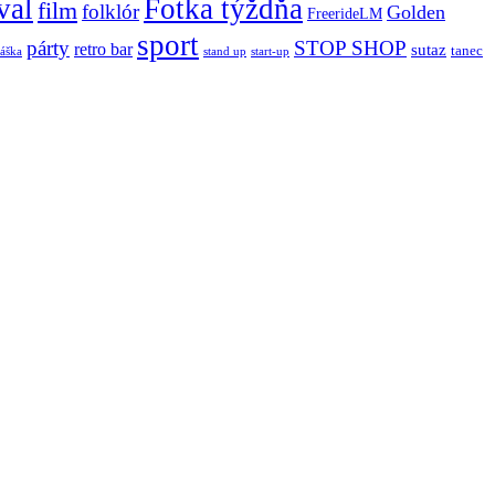
val
Fotka týždňa
film
folklór
Golden
FreerideLM
sport
párty
STOP SHOP
retro bar
sutaz
tanec
stand up
áška
start-up