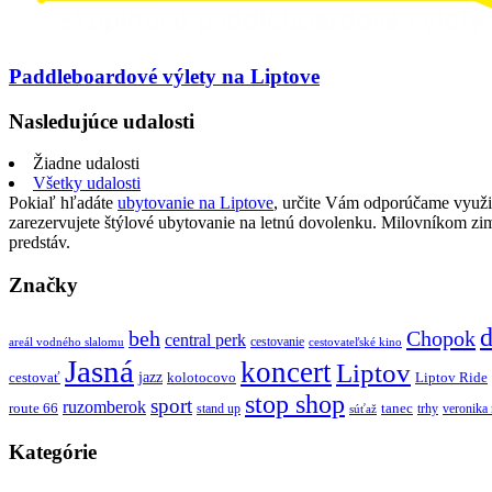
Paddleboardové výlety na Liptove
Nasledujúce udalosti
Žiadne udalosti
Všetky udalosti
Pokiaľ hľadáte
ubytovanie na Liptove
, určite Vám odporúčame využi
zarezervujete štýlové ubytovanie na letnú dovolenku. Milovníkom z
predstáv.
Značky
d
beh
Chopok
central perk
cestovanie
areál vodného slalomu
cestovateľské kino
Jasná
koncert
Liptov
jazz
cestovať
kolotocovo
Liptov Ride
stop shop
sport
ruzomberok
route 66
tanec
stand up
trhy
veronika
súťaž
Kategórie