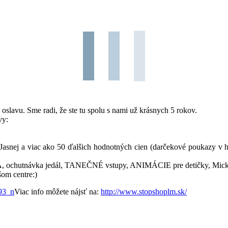
vu. Sme radi, že ste tu spolu s nami už krásnych 5 rokov.
vy:
asnej a viac ako 50 ďalšich hodnotných cien (darčekové poukazy v h
chutnávka jedál, TANEČNÉ vstupy, ANIMÁCIE pre detičky, Mickey
om centre:)
Viac info môžete nájsť na:
http://www.stopshoplm.sk/