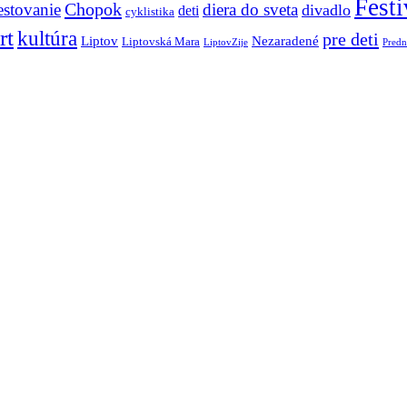
Festi
Chopok
estovanie
diera do sveta
divadlo
deti
cyklistika
rt
kultúra
pre deti
Liptov
Nezaradené
Liptovská Mara
LiptovZije
Predn