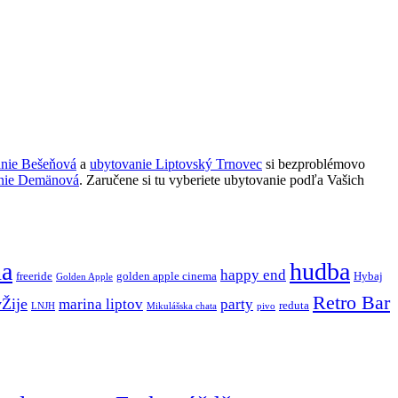
anie Bešeňová
a
ubytovanie Liptovský Trnovec
si bezproblémovo
nie Demänová
. Zaručene si tu vyberiete ubytovanie podľa Vašich
ňa
hudba
happy end
freeride
golden apple cinema
Hybaj
Golden Apple
Retro Bar
vŽije
marina liptov
party
reduta
LNJH
Mikulášska chata
pivo