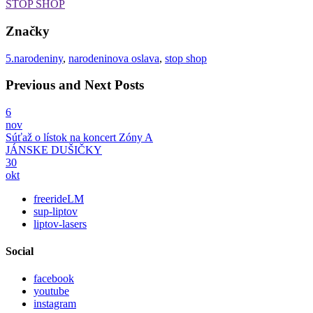
STOP SHOP
Značky
5.narodeniny
,
narodeninova oslava
,
stop shop
Previous and Next Posts
6
nov
Súťaž o lístok na koncert Zóny A
JÁNSKE DUŠIČKY
30
okt
freerideLM
sup-liptov
liptov-lasers
Social
facebook
youtube
instagram