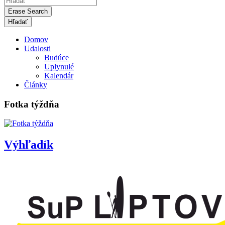
Erase Search
Domov
Udalosti
Budúce
Uplynulé
Kalendár
Články
Fotka týždňa
Výhľadík