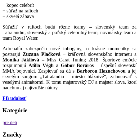
+ kopec celebrít
+ súťaž na raftoch
+ skvelá zábava
Súťažiť v raftoch budú rôzne teamy – slovenský team za
Tatralandiu, slovenský a poľský celebritný team, novinársky team a
team Royal Water.
Adrenalín zabezpečia nové tobogany, o krásne momentky sa
postarajú
Zuzana Plačková
– kráľovná slovenského internetu a
Monika Jákliová
– Miss Carat Tuning 2018. Športové emócie
rozpumpujú
Atilla Végh
a
Gábor Boráros
– úspešní slovenskí
MMA bojovníci. Zaspievať sa dá s
Barborou Hazuchovou
a jej
skvelým songom „Tatralandia – miesto bláznivé“, zatancovať s
veselými animátormi. K tomu majstrovský DJ a majster slova, ktorí
nadchnú aj najtvrdšie nátury.
FB udalosť
Kategórie
pre deti
Značky