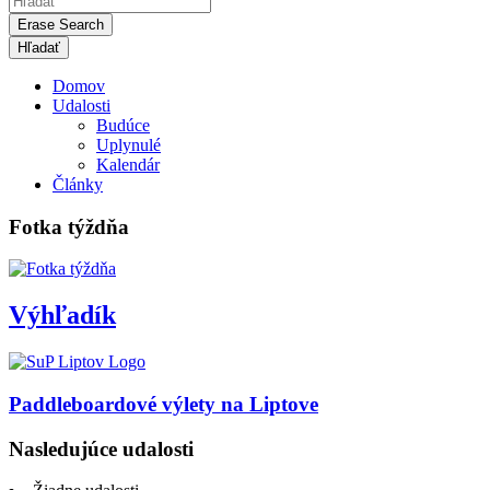
Erase Search
Domov
Udalosti
Budúce
Uplynulé
Kalendár
Články
Fotka týždňa
Výhľadík
Paddleboardové výlety na Liptove
Nasledujúce udalosti