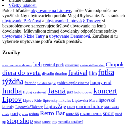
Žiadne udalosti
Všetky udalosti
Pokiaľ hľadáte
ubytovanie na Liptove
, určite Vám odporúčame
využiť služby ubytovacieho portálu MegaUbytovanie. Na stránkach
ubytovanie Bešeňová
a
ubytovanie Liptovský Trnovec
si
bezproblémovo zarezervujete štýlové ubytovanie na letnú
dovolenku. Milovníkom zimnej dovolenky odporúčame stránky
ubytovanie Nízke Tatry
a
ubytovanie Demänová
. Zaručene si tu
vyberiete ubytovanie podľa Vašich predstáv.
Značky
beh
Chopok
central perk
cestovanie
areál vodného slalomu
cestovateľské kino
fotka
diera do sveta
festival
film
divadlo
duatlon
týždňa
happy end
freeride
golden apple cinema
Golden Apple
Jasná
hudba
koncert
jazz
Hybaj cestovať
kolotocovo
Liptov
liptovské
Liptovská Mara
Liptov Ride
liptovsky mikulas
LiptovŽije
marina liptov
talenty
LiptovskéTalenty
LNJH
Mikulášska
Retro Bar
sport
party
ruzomberok
reduta
route 66
stand
chata
pivo
stop shop
tanec
up
trhy
veronika nerádová
súťaž