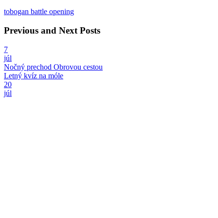
tobogan battle opening
Previous and Next Posts
7
júl
Nočný prechod Obrovou cestou
Letný kvíz na móle
20
júl