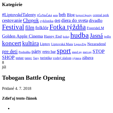
Kategórie
beh
#LiptovskéTalenty
Blog
central perk
#ČoNásČaká
auta
bojové športy
Chopok
cestovanie
diera do sveta
divadlo
deti
cyklistika
Festival
Fotka týždňa
film
folklór
FreerideLM
hudba
Jasná
Golden Apple Cinema
Happy End
jedlo
hokej
koncert
kultúra
Liptov
Nezaradené
Liptovská Mara
LiptovZije
sport
pre deti
párty
STOP
retro bar
stand up
Prednáška
start-up
SHOP
zábava
sutaz
turistika
tanec
vodný slalom
Tatry
výstava
8
júl
Tobogan Battle Opening
Pridané 4. 7. 2018
Zdieľaj tento článok