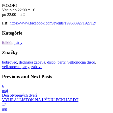
POZOR!
Vstup do 22:00 = 1€
po 22:00 = 2€
FB:
https://www.facebook.com/events/199683927192712/
Kategórie
folklór
,
párty
Značky
bobrovec
,
dedinska zabava
,
disco
,
party
,
velkonocna disco
,
velkonocna party
,
zábava
Previous and Next Posts
6
máj
Deň otvorených dverí
VYHRAJ LÍSTOK NA LÝDIU ECKHARDT
17
apr