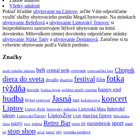
Žiadne udalosti
Všetky udalosti
Pokiaľ hľadáte
ubytovanie na Liptove
, určite Vám odporúčame
využiť služby ubytovacieho portálu MegaUbytovanie. Na stránkach
ubytovanie Bešeňová
a
ubytovanie Liptovský Trnovec
si
bezproblémovo zarezervujete štýlové ubytovanie na letnú
dovolenku. Milovníkom zimnej dovolenky odporúčame stránky
ubytovanie Nízke Tatry
a
ubytovanie Demänová
. Zaručene si tu
vyberiete ubytovanie podľa Vašich predstáv.
Značky
beh
Chopok
central perk
cestovanie
areál vodného slalomu
cestovateľské kino
fotka
diera do sveta
festival
film
divadlo
duatlon
týždňa
happy end
freeride
golden apple cinema
Golden Apple
Jasná
hudba
koncert
jazz
Hybaj cestovať
kolotocovo
Liptov
liptovské
Liptovská Mara
Liptov Ride
liptovsky mikulas
LiptovŽije
marina liptov
talenty
LiptovskéTalenty
LNJH
Mikulášska
Retro Bar
sport
party
ruzomberok
reduta
route 66
stand
chata
pivo
stop shop
tanec
up
trhy
veronika nerádová
súťaž