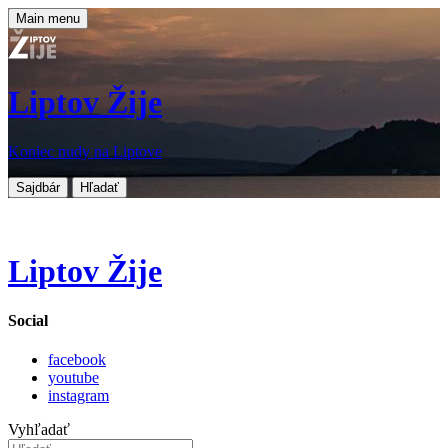
Main menu
Liptov Žije
Koniec nudy na Liptove
Sajdbár
Hľadať
Liptov Žije
Social
facebook
youtube
instagram
Vyhľadať