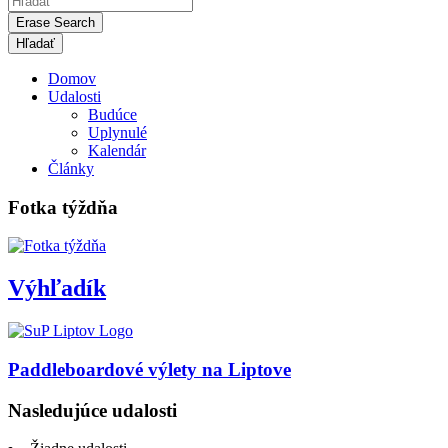
Erase Search
Domov
Udalosti
Budúce
Uplynulé
Kalendár
Články
Fotka týždňa
Výhľadík
Paddleboardové výlety na Liptove
Nasledujúce udalosti