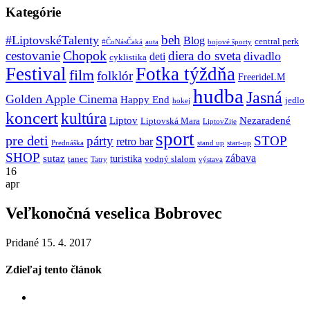
Kategórie
beh
#LiptovskéTalenty
Blog
central perk
#ČoNásČaká
auta
bojové športy
Chopok
cestovanie
diera do sveta
divadlo
deti
cyklistika
Festival
Fotka týždňa
film
folklór
FreerideLM
hudba
Jasná
Golden Apple Cinema
Happy End
jedlo
hokej
koncert
kultúra
Liptov
Nezaradené
Liptovská Mara
LiptovZije
sport
pre deti
párty
STOP
retro bar
stand up
Prednáška
start-up
SHOP
zábava
sutaz
turistika
tanec
vodný slalom
Tatry
výstava
16
apr
Veľkonočná veselica Bobrovec
Pridané 15. 4. 2017
Zdieľaj tento článok