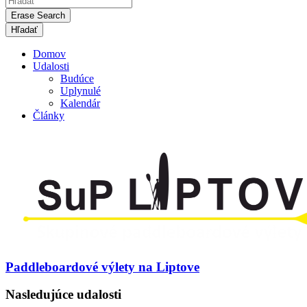
Erase Search
Domov
Udalosti
Budúce
Uplynulé
Kalendár
Články
Paddleboardové výlety na Liptove
Nasledujúce udalosti