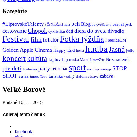
Kategórie
beh
#LiptovskéTalenty
Blog
central perk
#ČoNásČaká
auta
bojové športy
Chopok
cestovanie
diera do sveta
divadlo
deti
cyklistika
Festival
Fotka týždňa
film
folklór
FreerideLM
hudba
Jasná
Golden Apple Cinema
Happy End
jedlo
hokej
koncert
kultúra
Liptov
Nezaradené
Liptovská Mara
LiptovZije
sport
pre deti
párty
STOP
retro bar
stand up
Prednáška
start-up
SHOP
zábava
sutaz
turistika
tanec
vodný slalom
Tatry
výstava
Veľké Borové
Pridané 16. 11. 2015
Zdieľaj tento článok
facebook