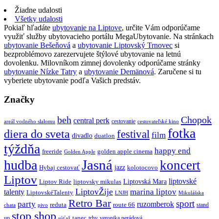
Žiadne udalosti
Všetky udalosti
Pokiaľ hľadáte
ubytovanie na Liptove
, určite Vám odporúčame
využiť služby ubytovacieho portálu MegaUbytovanie. Na stránkach
ubytovanie Bešeňová
a
ubytovanie Liptovský Trnovec
si
bezproblémovo zarezervujete štýlové ubytovanie na letnú
dovolenku. Milovníkom zimnej dovolenky odporúčame stránky
ubytovanie Nízke Tatry
a
ubytovanie Demänová
. Zaručene si tu
vyberiete ubytovanie podľa Vašich predstáv.
Značky
beh
Chopok
central perk
cestovanie
areál vodného slalomu
cestovateľské kino
fotka
diera do sveta
festival
film
divadlo
duatlon
týždňa
happy end
freeride
golden apple cinema
Golden Apple
Jasná
hudba
koncert
jazz
Hybaj cestovať
kolotocovo
Liptov
liptovské
Liptovská Mara
Liptov Ride
liptovsky mikulas
LiptovŽije
marina liptov
talenty
LiptovskéTalenty
LNJH
Mikulášska
Retro Bar
sport
party
ruzomberok
reduta
route 66
stand
chata
pivo
stop shop
tanec
up
trhy
veronika nerádová
súťaž