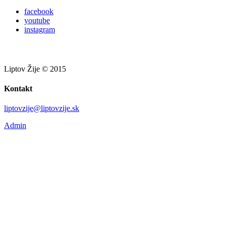
facebook
youtube
instagram
Liptov Žije © 2015
Kontakt
liptovzije@liptovzije.sk
Admin