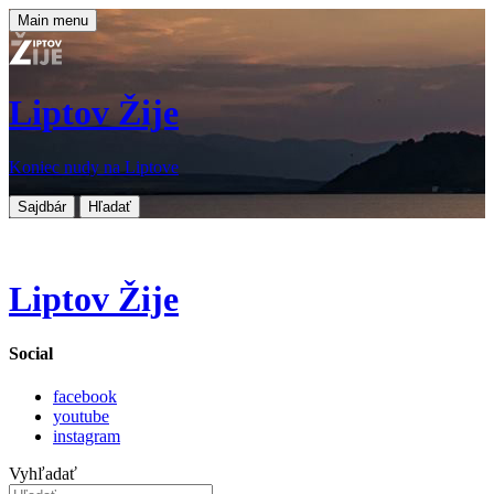
Main menu
Liptov Žije
Koniec nudy na Liptove
Sajdbár
Hľadať
Liptov Žije
Social
facebook
youtube
instagram
Vyhľadať