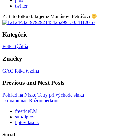
plus
twitter
Za túto fotku ďakujeme Mariánovi Petrášovi
Kategórie
Fotka týždňa
Značky
GAC fotka tyzdna
Previous and Next Posts
Pohľad na Nízke Tatry pri východe slnka
Tsunami nad Ružomberkom
freerideLM
sup-liptov
liptov-lasers
Social