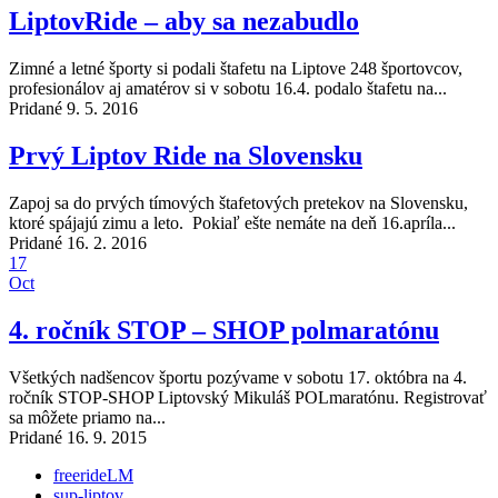
LiptovRide – aby sa nezabudlo
Zimné a letné športy si podali štafetu na Liptove 248 športovcov,
profesionálov aj amatérov si v sobotu 16.4. podalo štafetu na...
Pridané 9. 5. 2016
Prvý Liptov Ride na Slovensku
Zapoj sa do prvých tímových štafetových pretekov na Slovensku,
ktoré spájajú zimu a leto. Pokiaľ ešte nemáte na deň 16.apríla...
Pridané 16. 2. 2016
17
Oct
4. ročník STOP – SHOP polmaratónu
Všetkých nadšencov športu pozývame v sobotu 17. októbra na 4.
ročník STOP-SHOP Liptovský Mikuláš POLmaratónu. Registrovať
sa môžete priamo na...
Pridané 16. 9. 2015
freerideLM
sup-liptov