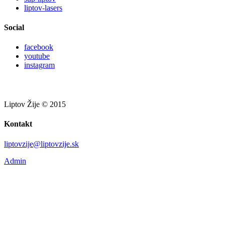
liptov-lasers
Social
facebook
youtube
instagram
Liptov Žije © 2015
Kontakt
liptovzije@liptovzije.sk
Admin