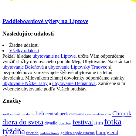
Paddleboardové výlety na Liptove
Nasledujúce udalosti
Žiadne udalosti
Všetky udalosti
Pokiaľ hľadáte
ubytovanie na Liptove
, určite Vám odporúčame
využiť služby ubytovacieho portálu MegaUbytovanie. Na stránkach
ubytovanie Bešeňová
a
ubytovanie Liptovský Trnovec
si
bezproblémovo zarezervujete štýlové ubytovanie na letnú
dovolenku. Milovníkom zimnej dovolenky odporúčame stránky
ubytovanie Nízke Tatry
a
ubytovanie Demänová
. Zaručene si tu
vyberiete ubytovanie podľa Vašich predstáv.
Značky
beh
Chopok
central perk
cestovanie
areál vodného slalomu
cestovateľské kino
fotka
diera do sveta
festival
film
divadlo
duatlon
týždňa
happy end
freeride
golden apple cinema
Golden Apple