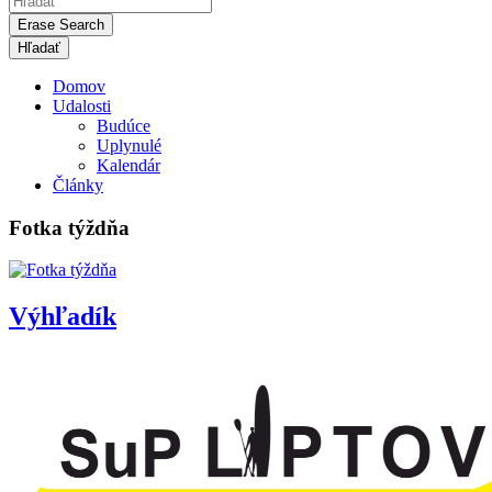
Erase Search
Domov
Udalosti
Budúce
Uplynulé
Kalendár
Články
Fotka týždňa
Výhľadík