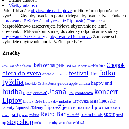
Žiadne udalosti
Všetky udalosti
Pokiaľ hľadáte
ubytovanie na Liptove
, určite Vám odporúčame
využiť služby ubytovacieho portálu MegaUbytovanie. Na stránkach
ubytovanie Bešeňová
a
ubytovanie Liptovský Trnovec
si
bezproblémovo zarezervujete štýlové ubytovanie na letnú
dovolenku. Milovníkom zimnej dovolenky odporúčame stránky
ubytovanie Nízke Tatry
a
ubytovanie Demänová
. Zaručene si tu
vyberiete ubytovanie podľa Vašich predstáv.
Značky
beh
Chopok
central perk
cestovanie
areál vodného slalomu
cestovateľské kino
fotka
diera do sveta
festival
film
divadlo
duatlon
týždňa
happy end
freeride
golden apple cinema
Golden Apple
Jasná
hudba
koncert
jazz
Hybaj cestovať
kolotocovo
Liptov
liptovské
Liptovská Mara
Liptov Ride
liptovsky mikulas
LiptovŽije
marina liptov
talenty
LiptovskéTalenty
LNJH
Mikulášska
Retro Bar
sport
party
ruzomberok
reduta
route 66
stand
chata
pivo
stop shop
tanec
up
trhy
veronika nerádová
súťaž