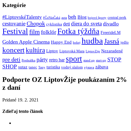
Kategórie
beh
#LiptovskéTalenty
Blog
central perk
#ČoNásČaká
auta
bojové športy
Chopok
cestovanie
diera do sveta
divadlo
deti
cyklistika
Festival
Fotka týždňa
film
folklór
FreerideLM
hudba
Jasná
Golden Apple Cinema
Happy End
jedlo
hokej
koncert
kultúra
Liptov
Nezaradené
Liptovská Mara
LiptovZije
sport
pre deti
párty
STOP
retro bar
stand up
Prednáška
start-up
SHOP
zábava
sutaz
turistika
tanec
vodný slalom
Tatry
výstava
Podporte OZ LiptovŽije poukázaním 2%
z daní
Pridané 19. 2. 2021
Zdieľaj tento článok