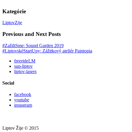
Kategórie
LiptovZije
Previous and Next Posts
#ZažiliSme: Sound Garden 2019
#LiptovskéStartUpy: Zážitkový ateliér Paintopia
freerideLM
sup-liptov
liptov-lasers
Social
facebook
youtube
instagram
Liptov Žije © 2015