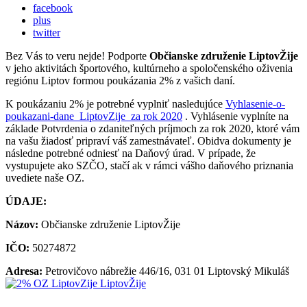
facebook
plus
twitter
Bez Vás to veru nejde! Podporte
Občianske združenie LiptovŽije
v jeho aktivitách športového, kultúrneho a spoločenského oživenia
regiónu Liptov formou poukázania 2% z vašich daní.
K poukázaniu 2% je potrebné vyplniť nasledujúce
Vyhlasenie-o-
poukazani-dane_LiptovZije_za rok 2020
. Vyhlásenie vyplníte na
základe Potvrdenia o zdaniteľných príjmoch za rok 2020, ktoré vám
na vašu žiadosť pripraví váš zamestnávateľ. Obidva dokumenty je
následne potrebné odniesť na Daňový úrad. V prípade, že
vystupujete ako SZČO, stačí ak v rámci vášho daňového priznania
uvediete naše OZ.
ÚDAJE:
Názov:
Občianske združenie LiptovŽije
IČO:
50274872
Adresa:
Petrovičovo nábrežie 446/16, 031 01 Liptovský Mikuláš