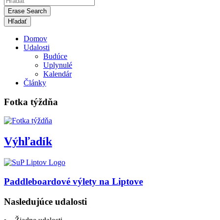
Erase Search
Domov
Udalosti
Budúce
Uplynulé
Kalendár
Články
Fotka týždňa
Výhľadík
Paddleboardové výlety na Liptove
Nasledujúce udalosti