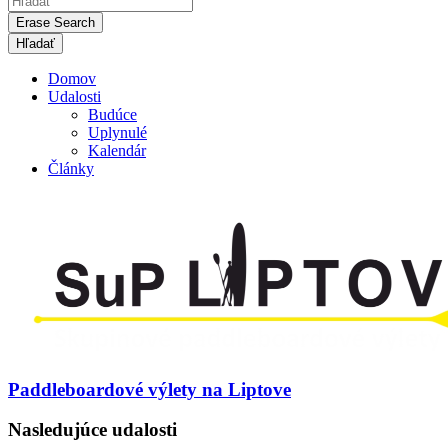
Erase Search
Domov
Udalosti
Budúce
Uplynulé
Kalendár
Články
Paddleboardové výlety na Liptove
Nasledujúce udalosti