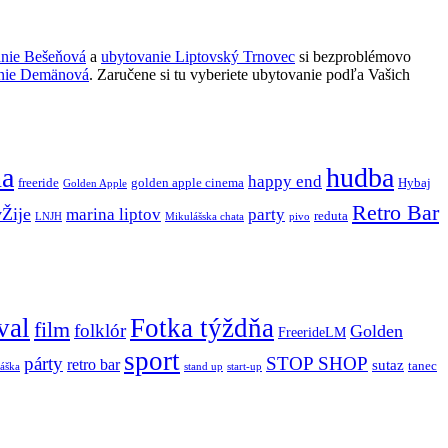
anie Bešeňová
a
ubytovanie Liptovský Trnovec
si bezproblémovo
nie Demänová
. Zaručene si tu vyberiete ubytovanie podľa Vašich
ňa
hudba
happy end
freeride
golden apple cinema
Hybaj
Golden Apple
Retro Bar
vŽije
marina liptov
party
reduta
LNJH
Mikulášska chata
pivo
val
Fotka týždňa
film
folklór
Golden
FreerideLM
sport
párty
STOP SHOP
retro bar
sutaz
tanec
stand up
áška
start-up