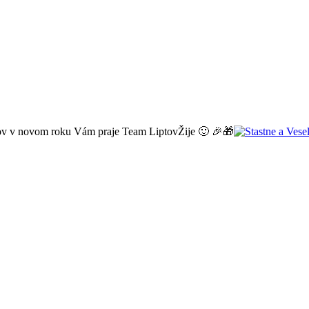
echov v novom roku Vám praje Team LiptovŽije
🙂
🎉
🎁