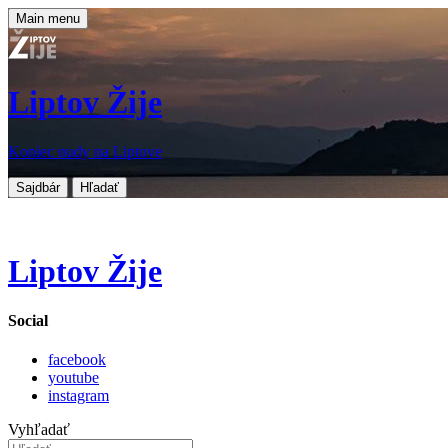
Main menu
Liptov Žije
Koniec nudy na Liptove
Sajdbár
Hľadať
Liptov Žije
Social
facebook
youtube
instagram
Vyhľadať