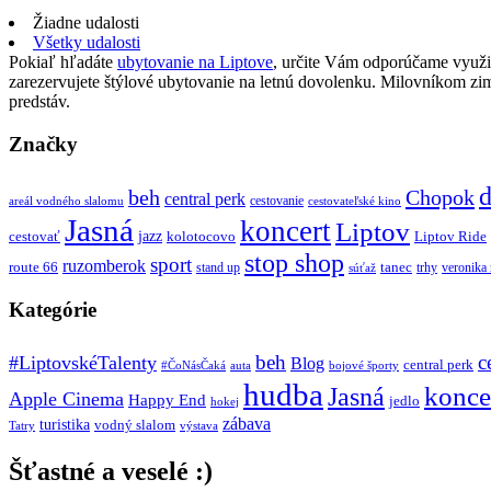
Žiadne udalosti
Všetky udalosti
Pokiaľ hľadáte
ubytovanie na Liptove
, určite Vám odporúčame využi
zarezervujete štýlové ubytovanie na letnú dovolenku. Milovníkom z
predstáv.
Značky
d
beh
Chopok
central perk
cestovanie
areál vodného slalomu
cestovateľské kino
Jasná
koncert
Liptov
jazz
cestovať
kolotocovo
Liptov Ride
stop shop
sport
ruzomberok
route 66
tanec
stand up
trhy
veronika
súťaž
Kategórie
beh
c
#LiptovskéTalenty
Blog
central perk
#ČoNásČaká
auta
bojové športy
hudba
konce
Jasná
Apple Cinema
Happy End
jedlo
hokej
zábava
turistika
vodný slalom
Tatry
výstava
Šťastné a veselé :)