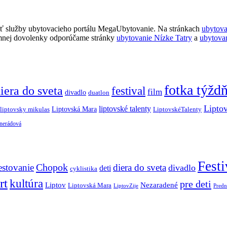
ť služby ubytovacieho portálu MegaUbytovanie. Na stránkach
ubytov
imnej dovolenky odporúčame stránky
ubytovanie Nízke Tatry
a
ubytova
fotka týžd
iera do sveta
festival
film
divadlo
duatlon
Lipto
liptovské talenty
Liptovská Mara
LiptovskéTalenty
liptovsky mikulas
 nerádová
Festi
Chopok
estovanie
diera do sveta
divadlo
deti
cyklistika
rt
kultúra
pre deti
Liptov
Nezaradené
Liptovská Mara
LiptovZije
Predn